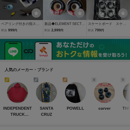
ベアリング付きの指スケ
新品◆ELEMENT SECTIO
スケートボード スケボ
フィンガーボード Finger
N Wheels◆52mm/95A◆
ー ABEC9ベアリング
999
2,999
799
即決
円
即決
円
即決
円
Skateboard 指スケートボ
スケートボード/デッキ/ト
ード フィンガーボード DI
ラック/ウィール/ベアリン
Y
グ/クルーザー
人気のメーカー・ブランド
1
2
3
4
5
INDEPENDENT
SANTA
POWELL
carver
TH
TRUCK
CRUZ
COMPNY