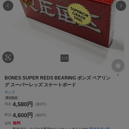
1
/
3
8
BONES SUPER REDS BEARING ボンズ ベアリン
グ スーパーレッズ スケートボード
ボンズ
匿名配送
4,580
円
現在
（税0円）
4,600
円
即決
（税0円）
無料
送料
配送方法
おてがる配送ゆうパケットポストmini
配送方法一覧