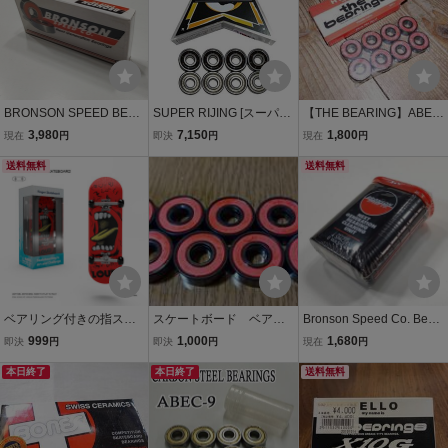
BRONSON SPEED BEAR
SUPER RIJING [スーパー
【THE BEARING】ABEC
ING G2 ブロンソン ベア
雷神] ABEC7 (オイルタイ
5 ベアリング (8個セッ
3,980
7,150
1,800
現在
円
即決
円
現在
円
リング スケートボード
プ) スターケース【ベアリ
ト) スケートボード用
送料無料
ング スケートボード スケ
送料無料
*miy*
ベアリング付きの指スケ
スケートボード ベアリ
Bronson Speed Co. Beari
フィンガーボード Finger
ング
ng Cleaning Unit ブロン
999
1,000
1,680
即決
円
即決
円
現在
円
Skateboard 指スケートボ
ソン ベアリング クリーニ
ード フィンガーボード S
本日終了
本日終了
ング ユニット スケートボ
送料無料
ANTA
ード