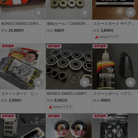
BONES SWISS CERAMI
移転セール！CARBON S
スケートボード ザベアリ
C SKATEBOARD BEARIN
TEEL BEARING ABEC-9
ング HELLO THE BEARI
25,980
680
3,800
即決
円
即決
円
即決
円
GS スイス ボーンズ ベア
BLANC/ブランク ベアリ
NG X10G スケボー スケ
Yahoo!フリマ
リング bearing セラミッ
ング スケートボードベア
ートボード ベアリン
ク スケートボード スケー
リング スケボー 返品交換
グ 新品 未使用
送料無料
送料無料
送料無料
ト Skateskateboard
不可
スケートボード ビック
BONES SWISS LABIRYN
スケートボード ベアリン
かつや 非売品ステッカー
TH2 ボーンズ スイス ラビ
グオイル 20ml ペンタイプ
3,599
8,562
699
即決
円
即決
円
即決
円
付 ベアリング スケボ
リンス2 オイル ベアリン
注油用
Yahoo!フリマ
ー SMBLANKS ベヤリン
グ 両面シールド スケート
グ sk8
ボード
送料無料
送料無料
送料無料