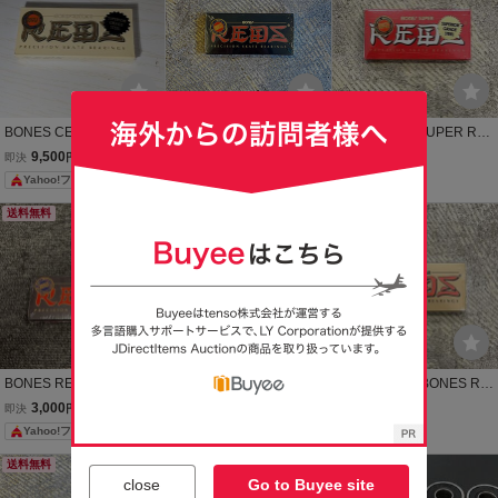
BONES CERAMIC REDS
新品 Bones Bearings BO
新品 BONES SUPER RE
ボーンズセラミックレ
NES REDS SKATEBOAR
DS ボーンズ スーパーレ
9,500
3,999
6,599
即決
円
即決
円
即決
円
ッズ スケートボード ベ
D BEARINGS ボーンズ レ
ッズ ベアリング スケボー
Yahoo!フリマ
アリング 未使用
ッズ スケートボード ベア
スケートボード レッド 赤
リング チャイナボーンズ
ハイグレード
送料無料
送料無料
送料無料
スケートボード 2
BONES REDS BEARING
送料込みセット スピッ
新品送料無料 BONES RE
S 新品未使用、 正規品、8
トファイヤ spitFire ウ
DS BIG BALL BEARING
3,000
6,300
5,499
即決
円
即決
円
即決
円
個入り送料込み！ ボーン
ィール スケートボード ハ
ボーンズ レッズ ビッグボ
Yahoo!フリマ
ズ レッズ ベアリング スケ
ード スケボー ベアリン
ール ベアリング スケート
ートボード
グ bones REDS
ボード スケボー
送料無料
送料無料
送料無料
close
Go to Buyee site