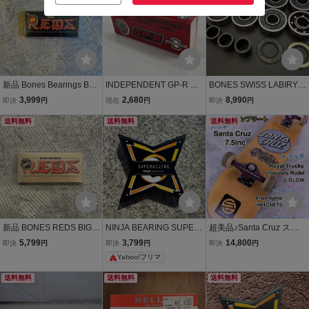
新品 Bones Bearings BO
INDEPENDENT GP-R BE
BONES SWISS LABIRYN
NES REDS SKATEBOAR
ARING スケートボード ベ
TH2 ボーンズ スイス ラビ
3,999
2,680
8,990
即決
円
現在
円
即決
円
D BEARINGS ボーンズ レ
アリング インディ GENUI
リンス2 オイル ベアリン
ッズ スケートボード ベア
送料無料
NE PARTS
送料無料
グ 両面ラバーシールド ス
送料無料
リング チャイナボーンズ
ケボー スケートボード ニ
スケートボード
ンジャ レッズ
新品 BONES REDS BIG B
NINJA BEARING SUPER
超美品♪Santa Cruz スケ
ALL BEARING ボーンズ
AIJING スケートボード ベ
ボー コンプリート BONE
5,799
3,799
14,800
即決
円
即決
円
即決
円
レッズ ビッグボール ベア
アリング
S REDS スケートボード
Yahoo!フリマ
リング スケートボード ス
ベンチャートラック
ケボー 小物 タイヤ ウィー
送料無料
送料無料
送料無料
ル用 ギア