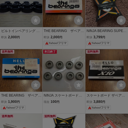
ビルトインベアリング RA
THE BEARING ザベアリ
NINJA BEARING SUPER
CING BEARING ABEC-7
ング ABEC5 スケートボ
AIJING スケートボード ベ
2,000
2,000
3,799
即決
円
即決
円
即決
円
8個セット スケボー スケ
ードベアリング
アリング
Yahoo!フリマ
Yahoo!フリマ
ートボード カーバー Carv
er
送料無料
本日終了
送料無料
THE BEARING ザベアリ
NINJA スケートボード
スケートボード ザベアリ
ング ABEC3 スケートボ
ベアリング ABEC7 中古
ング HELLO ハロー THE
1,900
100
3,880
即決
円
現在
円
即決
円
ードベアリング
BEARING X10 ベアリン
Yahoo!フリマ
Yahoo!フリマ
グ スケボーベアリン
グ スケボー
送料無料
送料無料