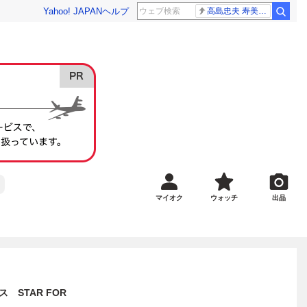
Yahoo! JAPAN
ヘルプ
高島忠夫 寿美花代さん死去
マイオク
ウォッチ
出品
STAR FOR