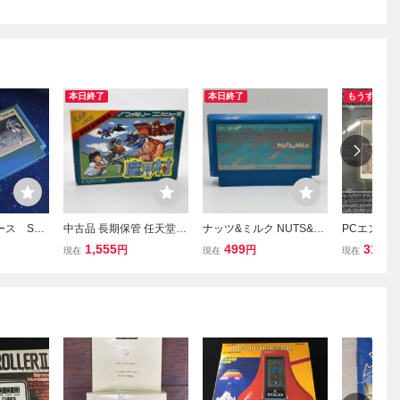
本日終了
本日終了
もうすぐ終
ース STA
中古品 長期保管 任天堂
ナッツ&ミルク NUTS&MI
PCエンジン 
セットの
ファミリー コンピュータ
LK HUDSON SOFT 1984
ーパー桃鉄 V
1,555
499
311
円
円
円
現在
現在
現在
ンソフト
魔界村 まかいむら カプコ
Nintendo 任天堂 ファミリ
ゴルフ Vol
ピュータ
ン FC ファミコン ソフト
ーコンピュータ ファミコ
ケース付 H
箱 説明書 1円 から 売り切
ン ソフト カセット カー
ソン レトロ
り
トリッジ