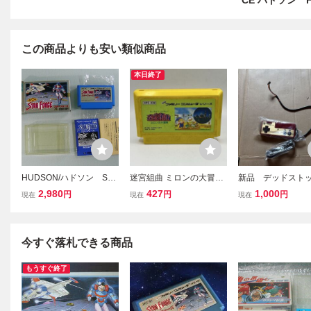
CE ハドソン H
この商品よりも安い類似商品
本日終了
HUDSON/ハドソン STA
迷宮組曲 ミロンの大冒険
新品 デッドス
R FORCE/スターフォー
1986 HUDSON ハドソン
倉庫保管品 レト
2,980
427
1,000
円
円
円
現在
現在
現在
ス HFC-SF 任天堂ファ
任天堂 Nintendo ファミリ
時物 詳細不明 
ミリーコンピュータ 箱
ーコンピュータ ファミコ
リーコンピュータ
説付き 美品中古
ン FC ソフト カセット カ
ミコン コント
ートリッジ
Ⅱコン 動作不明
今すぐ落札できる商品
もうすぐ終了