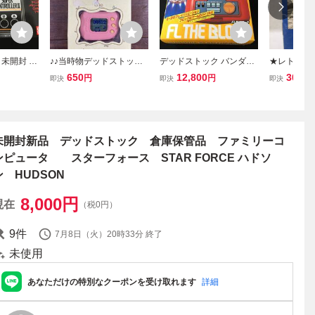
未開封 バ
♪♪当時物デッドストック
デッドストック バンダイ
★レトロ☆
リーコンピ
HUDSON ハドソン 育成
FL ザ・ブロック LCD LSI
「[送料430
650
12,800
300
円
円
円
即決
即決
即決
ーパーコン
散歩計 てくてくエンジェ
ゲーム 昭和
C STAR 
ファミコン
ル 未使用 ♪♪
ォース ファ
明書のみ 
ピュータ」
未開封新品 デッドストック 倉庫保管品 ファミリーコ
ンピュータ スターフォース STAR FORCE ハドソ
ン HUDSON
8,000
円
現在
（税0円）
9
件
7月8日（火）20時33分
終了
未使用
あなただけの特別なクーポンを受け取れます
詳細