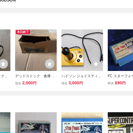
UDSON
本日終了
トック
デッドストック 倉庫保
ハドソン ジョイスティッ
FC スターフォ
ロ 当
管品 レトロ 当時物
ク ファミリーコンピュー
R FORCE カ
2,000
3,000
690
円
円
円
現在
現在
即決
ファミ
ファミリーコンピュー
タ専用 HUDSON SOFT
み ファミコ
 ファ
タ ファミコン 輸送
ファミリーコン
ローラ
箱 カートン箱 涙の倉
庫番スペシャル ディス
ク