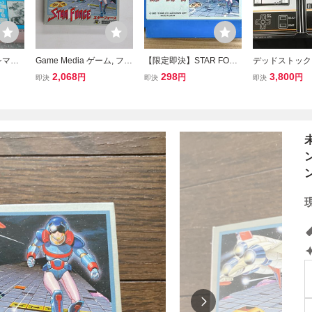
シマ伝
Game Media ゲーム, ファ
【限定即決】STAR FORC
デッドストック 
SON
ミリーコンピュータ スタ
E スターフォース HUDS
ンダイ ファミ
2,068
298
3,800
円
円
円
即決
即決
即決
 ファミ
ーフォース HFCSF HUD
ON SOFT ハドソン HFC-
ュータ 専用 ス
任天堂
SON SOFT /00110
SF FC.11 ファミコン 起動
トローラーⅡ 
画面あり レア レトロ
昭和