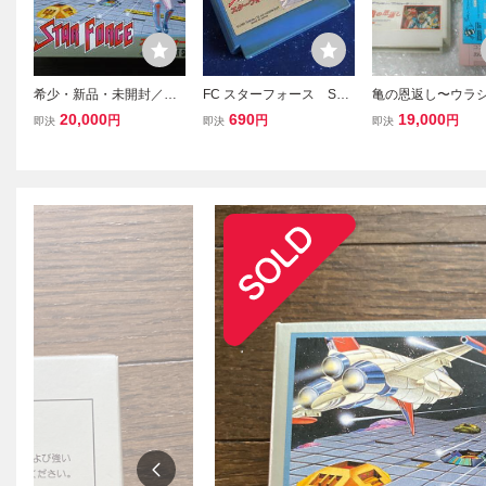
希少・新品・未開封／フ
FC スターフォース STA
亀の恩返し〜ウラ
ァミリー コンピュー
R FORCE カセットの
説〜 ハドソン HUD
20,000
690
19,000
円
円
円
即決
即決
即決
タ スターフォース 1本
み ファミコンソフト
箱説付 ファミコン
／ハドソン ファミコン
ファミリーコンピュータ
リーコンピュータ 
STAR FORCE 任天堂 HF
Nintendo
C-SF