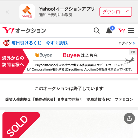
i
毎日引けるくじ 今すぐ挑戦
ログイン
このオークションは終了しています
爆笑人生劇場２【動作確認済】８本まで同梱可 簡易清掃済 FC ファミコン