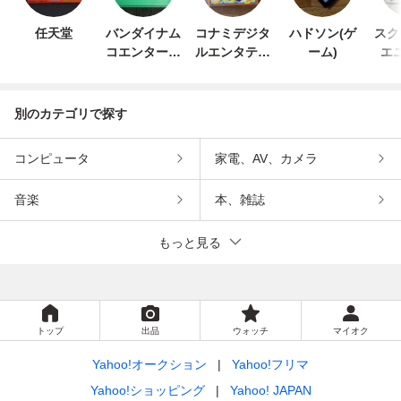
任天堂
バンダイナム
コナミデジタ
ハドソン(ゲ
スク
コエンターテ
ルエンタテイ
ーム)
エ
インメント
ンメント
別のカテゴリで探す
コンピュータ
家電、AV、カメラ
音楽
本、雑誌
もっと見る
トップ
出品
ウォッチ
マイオク
Yahoo!オークション
Yahoo!フリマ
Yahoo!ショッピング
Yahoo! JAPAN