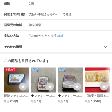
個数
1
個
発送までの日数
支払い手続きから2～3日で発送
発送元の地域
神奈川県
支払い方法
Yahoo!かんたん決済
詳細
その他の情報
この商品も注目されています
本日終了
即決ファミコンソ
◆ファミリーコン
◆ファミリーコン
【激安・清掃＆動
フト 爆笑人生劇場
ピューター/ファミ
ピューター/ファミ
作確認済】FC フ
250
1
1
1,950
即決
円
現在
円
現在
円
現在
円
コン/FC 爆笑!!人生
コン/FC 爆笑!!人生
ァミコン『爆笑 愛
劇場2 ソフト
劇場3 ソフト
の劇場』 コレク