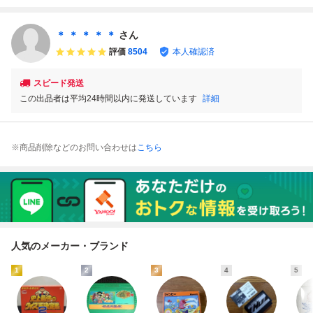
ター・マニア必
見・まとめて・大
量
＊ ＊ ＊ ＊ ＊
さん
評価
8504
本人確認済
スピード発送
この出品者は平均24時間以内に発送しています
詳細
※商品削除などのお問い合わせは
こちら
人気のメーカー・ブランド
1
2
3
4
5