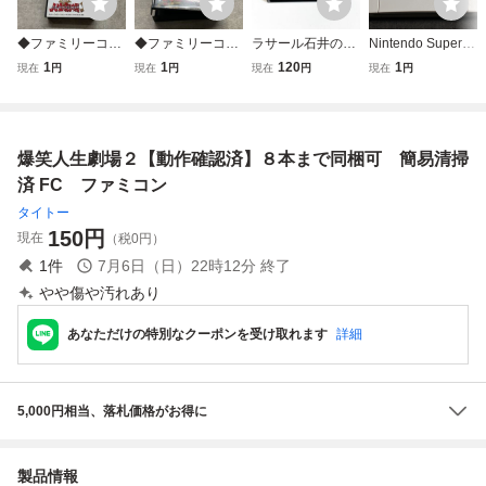
◆ファミリーコン
◆ファミリーコン
ラサール石井のチ
Nintendo Super F
ピューター/ファミ
ピューター/ファミ
ャイルズクエスト
amicom スーパー
1
1
120
1
現在
円
現在
円
現在
円
現在
円
コン/FC 爆笑!!人生
コン/FC 爆笑!!人生
【動作確認済】８
ファミコン ソフト
劇場2 ソフト
劇場3 ソフト
本まで同梱可 簡
大爆笑!!人生劇場
易清掃済 FC フ
ドキドキ青春編
ァミコン
(コンデンサ交換済
爆笑人生劇場２【動作確認済】８本まで同梱可 簡易清掃
み) [S3821]
済 FC ファミコン
タイトー
150
円
現在
（税0円）
1
件
7月6日（日）22時12分
終了
やや傷や汚れあり
あなただけの特別なクーポンを受け取れます
詳細
5,000円相当、落札価格がお得に
製品情報