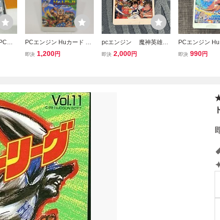
PCエ
PCエンジン Huカード キ
pcエンジン 魔神英雄伝
PCエンジン Hu
Huカード
ックボール ソフトのみ
ワタル HuCARD Huカー
GA SPACE HA
1,200
2,000
990
円
円
円
即決
即決
即決
ド PCE
ガ スペースハリ
ARD HEシステ