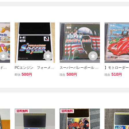
ードソ
PCエンジン フォーメー
スーパーバレーボール SU
】モトローダー I
ンドス
ションサッカーonJリーグ
PER Volleyball PC エンジ
ROADER II 
500
500
510
円
円
円
即決
現在
現在
(Huカードのみ) ヒュー
ン Hu カード /D518
Hu カード /D51
マン
送料無料
送料無料