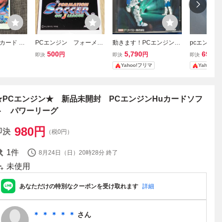
カード SE
PCエンジン フォーメー
動きます！PCエンジン『
pcエンジン
RRIER セ
ションサッカーonJリーグ
サイレントデバッガーズ
ス 10枚
500
5,790
699
円
円
円
即決
即決
即決
アー HuC
(Huカードのみ) ヒュー
』Huカード
かないサラ
Yahoo!フリマ
Yahoo!
ム
マン
★PCエンジン★ 新品未開封 PCエンジンHuカードソフ
ト パワーリーグ
980
円
即決
（税0円）
1
件
8月24日（日）20時28分
終了
未使用
あなただけの特別なクーポンを受け取れます
詳細
＊ ＊ ＊ ＊ ＊
さん