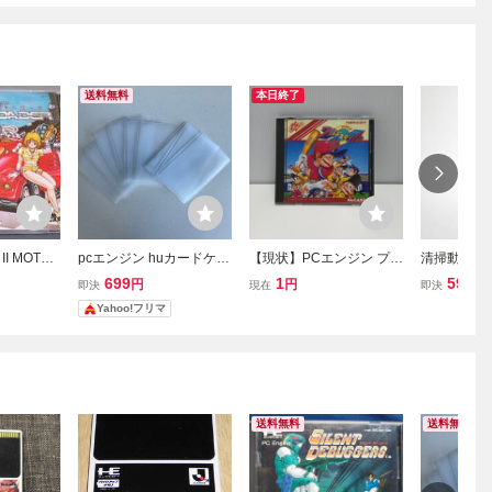
送料無料
本日終了
I MOTO
pcエンジン huカードケー
【現状】PCエンジン プロ
清掃動作品
PC エンジン
ス 10枚セット ベタつ
野球ワールドスタジアム
ョン サッカ
699
1
599
円
円
円
即決
現在
即決
6
かないサラサラ素材
ワールドスタジアム91 H
グ Huカード
Yahoo!フリマ
uカード ナムコ HuCARD
EC PCエン
Engine
送料無料
送料無料