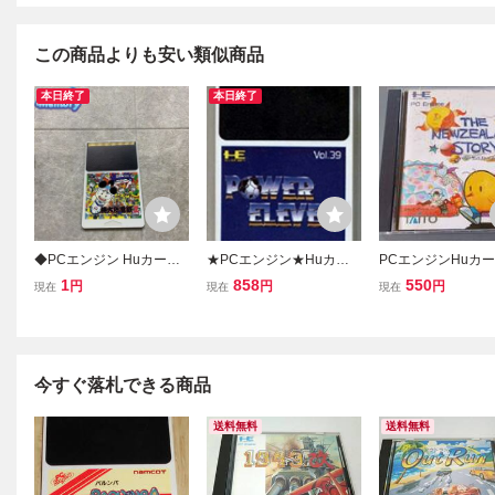
この商品よりも安い類似商品
本日終了
本日終了
◆PCエンジン Huカード
★PCエンジン★Huカー
PCエンジンHuカ
SUPER桃太郎電鉄II ソフ
ド★カードのみ【パワー
フト ニュージーラ
1
858
550
円
円
円
現在
現在
現在
ト
イレブン】★
トーリー /D519
今すぐ落札できる商品
送料無料
送料無料