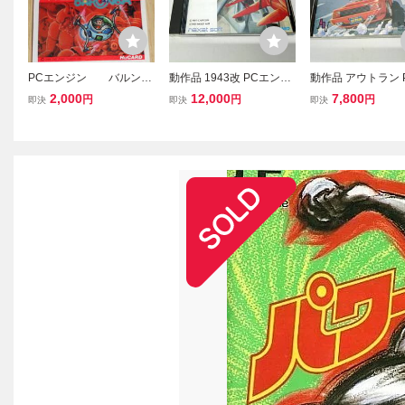
PCエンジン バルンバ
動作品 1943改 PCエンジ
動作品 アウトラン 
(Huカードのみ) ナムコ
ン Huカード Hu card nax
ンジン Out Run 
2,000
12,000
7,800
円
円
円
即決
即決
即決
at 全国送料無料
全国送料無料