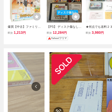
爆買【中古】ファミリー
【PS】 ディスク傷なし
★何点でも送料２
トレーナー Wii 説明書な
pulirula プリルラ アーケ
★ ドラゴンクエス
1,213
12,284
3,980
円
円
円
即決
即決
即決
し・ディスク傷・外箱い
ードギアーズ 説明書、
かれし者たち ドラ
Yahoo!フリマ
たみ
ハガキ、攻略冊子付き
箱・説明書・ハガ
フト ファミコン チ
発送 動作確認済