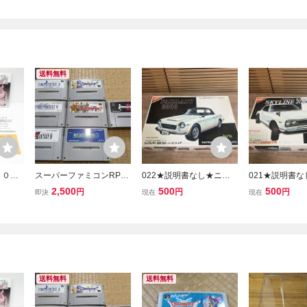
送料無料
３０円
スーパーファミコンRPG
022★説明書なし★ニチ
021★説明書
トⅣ 導
7作品まとめ売り！ファイ
モ 1/24 フェアレディ 200
モ 1/24 史上
2,500
500
500
円
円
円
即決
現在
現在
クエ4
ナルファンタジー、ドラ
0 DATSUN SR311 ハード
ーズ ニッサン 
キ・ソ
ゴンクエスト箱、説明書
トップ 史上の栄光車シリ
ン 2000GT-R K
F1レ即
なし 動作確認済 送料
ーズ
71-1972 プラ
無料】
送料無料
送料無料