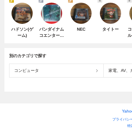
1
2
3
4
5
ハドソン(ゲ
バンダイナム
NEC
タイトー
コ
ーム)
コエンターテ
ル
インメント
別のカテゴリで探す
コンピュータ
家電、AV、
Yah
プライバシ
特