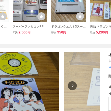
３０円
スーパーファミコンRPG
ドラゴンクエスト3スーパ
美品 ドラゴン
トⅣ 導
7作品まとめ売り！ファイ
ーファミコン版箱、説明
ルク 帯はがき
2,500
950
5,280
円
円
円
即決
即決
即決
クエ4
ナルファンタジー、ドラ
書なし！ 動作確認済半
りディスク傷
キ・ソ
ゴンクエスト箱、説明書
ジャンク電池なし【送料
セガサターン S
F1レ即
なし 動作確認済 送料
無料】
無料】