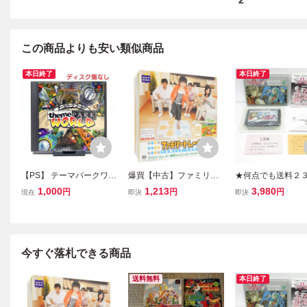
2
この商品よりも安い類似商品
本日終了
本日終了
【PS】 テーマパークワー
爆買【中古】ファミリー
★何点でも送料２
ルド ディスク傷なし・説
トレーナー Wii 説明書な
★ ドラゴンクエス
1,000
1,213
3,980
円
円
円
現在
即決
即決
明書なし
し・ディスク傷・外箱い
かれし者たち ドラ
たみ
箱・説明書・ハガ
フト ファミコン チ
発送 動作確認済
今すぐ落札できる商品
送料無料
本日終了