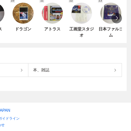
10
11
12
13
1
ス
ドラゴン
アトラス
工画堂スタジ
日本ファルコ
オ
ム
本、雑誌
JAPAN
ガイドライン
わせ