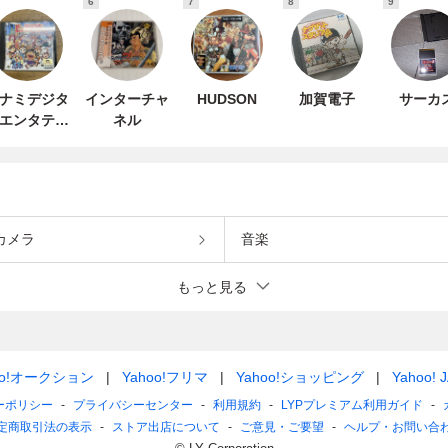
6
7
8
9
ナミデジタ
インターチャ
HUDSON
加賀電子
サーカ
エンタテイ
ネル
ンメント
カメラ
音楽
もっと見る
oo!オークション
Yahoo!フリマ
Yahoo!ショッピング
Yahoo! 
ーポリシー
プライバシーセンター
利用規約
LYPプレミアム利用ガイド
定商取引法の表示
ストア出店について
ご意見・ご要望
ヘルプ・お問い合