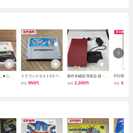
送料無料
本日終了
なし★ニチ
ドラゴンクエスト3スーパ
動作未確認 現状品 箱・説
PS2用 【
の栄光車シリ
ーファミコン版箱、説明
明書なし ディスクシステ
コード集 の
950
2,200
310
円
円
円
即決
現在
現在
スカイライ
書なし！ 動作確認済半
ム 本体
品】プロア
PGC10 19
ジャンク電池なし【送料
レイ イージ
モデル
無料】
ル datel P
現状出品
送料無料
送料無料