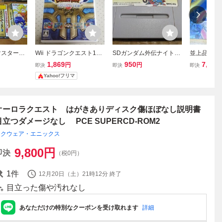
マスターシ
Wii ドラゴンクエスト123
SDガンダム外伝ナイトガ
並上品 ア
カードあ
説明書なし
ンダム物語大いなる遺産
ュ 正規品
1,869
950
7,800
円
円
即決
即決
即決
ほぼなし
シール敗れ 箱、説明書
書あり レ
Yahoo!フリマ
S
なし！ 動作確認【送料
にて初期動
無料】
ガドライブ 
オーロラクエスト はがきありディスク傷ほぼなし説明書
目立つダメージなし PCE SUPERCD-ROM2
スクウェア・エニックス
9,800
円
即決
（税0円）
1
件
12月20日（土）21時12分
終了
目立った傷や汚れなし
あなただけの特別なクーポンを受け取れます
詳細