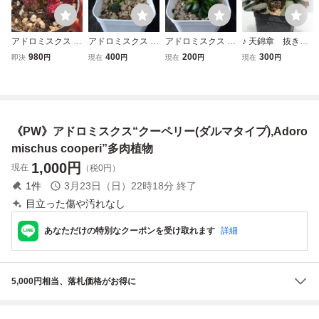
アドロミスクス レ
アドロミスクス レ
アドロミスクス ク
♪ 天錦章 抜き
ッドドリアン ヘレ
ッドドリアン ポッ
ーペリー 白肌 ポ
苗 アドロミスク
980
400
200
300
即決
円
現在
円
現在
円
現在
円
イ 多肉植物
ト入り 多肉植物
ット入り 多肉植物
ス 多肉植物 送
料170円 ♪
《PW》アドロミスクス“クーペリー(ダルマタイプ),Adoro
mischus cooperi”多肉植物
1,000
円
現在
（税0円）
1
件
3月23日（日）22時18分
終了
目立った傷や汚れなし
あなただけの特別なクーポンを受け取れます
詳細
5,000円相当、落札価格がお得に