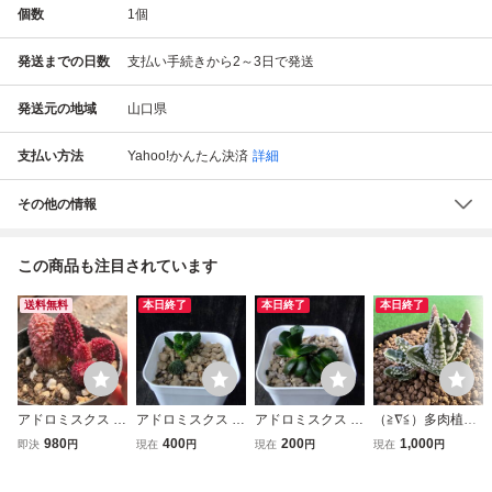
個数
1
個
発送までの日数
支払い手続きから2～3日で発送
発送元の地域
山口県
支払い方法
Yahoo!かんたん決済
詳細
その他の情報
この商品も注目されています
送料無料
本日終了
本日終了
本日終了
アドロミスクス レ
アドロミスクス レ
アドロミスクス ク
（≧∇≦）多肉植物
ッドドリアン ヘレ
ッドドリアン ポッ
ーペリー 白肌 ポ
ハオルチア ダル
980
400
200
1,000
即決
円
現在
円
現在
円
現在
円
イ 多肉植物
ト入り 多肉植物
ット入り 多肉植物
マ型 ドーナツ冬
の星座 カキ仔