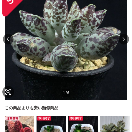
1
/
6
この商品よりも安い類似商品
送料無料
本日終了
本日終了