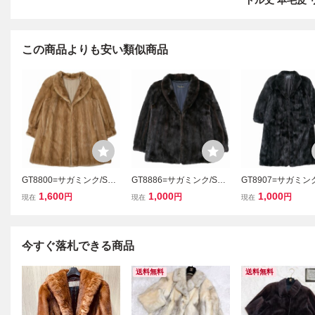
ドル丈 本毛皮 
この商品よりも安い類似商品
GT8800=サガミンク/SAG
GT8886=サガミンク/SAG
GT8907=サガミンク
AMINK*銀サガ*パステル
AMINK*銀サガ*ダークミ
AMINK*銀サガ*ダ
1,600
1,000
1,000
円
円
円
現在
現在
現在
ミンク*ファーコート*ジ
ンク*MINK*Charme Blan
ンク*PRELIOT*
ャケット*ミドル丈*本毛
c*最高級毛皮*リアルファ
皮*リアルファ―*
皮*リアルファー*サイズF
―*ファーコート*ジャケ
コート*ジャケット
*ブラウン系
ット*サイズ11
花刺繍*size13
今すぐ落札できる商品
送料無料
送料無料