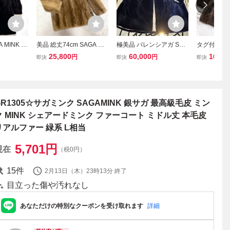
 MINK 艶
美品 総丈74cm SAGA MI
極美品 バレンシアガ SAG
タグ付き未
ンク 銀サ
NK サガミンク 銀サガ パ
A MINK 毛皮コート 最高
AGA ROY
25,800
60,000
105,0
円
円
即決
即決
即決
 ブラック
ステルミンク 本毛皮 リア
級サガミンク BALENCIA
ト サガミンク
アルファー
ルファー コート ジャケッ
GA ヴィンテージ
ルファージ
貂 サガミ
ト XL相当 ブラウン 毛並
ヤル リュン
み ボリューム
つきのとも
GR1305☆サガミンク SAGAMINK 銀サガ 最高級毛皮 ミン
ク MINK シェアードミンク ファーコート ミドル丈 本毛皮
リアルファー 緑系 L相当
5,701
円
現在
（税0円）
15
件
2月13日（木）23時13分
終了
目立った傷や汚れなし
あなただけの特別なクーポンを受け取れます
詳細