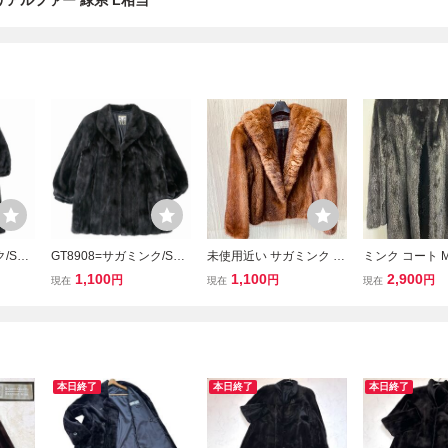
リアルファー 緑系 L相当
/SAG
GT8908=サガミンク/SAG
未使用近い サガミンク S
ミンク コート M
ークミ
AMINK*銀サガ*ダークミ
AGAMINK 銀サガRoberto
ター 毛皮 リア
1,100
1,100
2,900
円
円
円
現在
現在
現在
最高級毛
ンク*DREAM YUI*最高級
Ricci 最高級毛皮 パステ
毛皮コート サ
ロング
毛皮*リアルファ―*ファ
ルミンク ファーコート 裏
ク SAGAMIN
*裏地
ーコート*ジャケット*裏
地総柄本毛皮 リアルファ
ス
地花刺繍*size14
ー 茶系サイズ11
本日終了
本日終了
本日終了