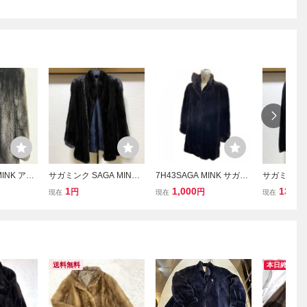
INK アウ
サガミンク SAGA MINK
7H43SAGA MINK サガミ
サガミンク S
ルファー
ダークミンク リアルファ
ンク ファーコート シェア
シェアード
1
1,000
13
円
円
円
現在
現在
現在
ガミン
ー 本毛皮 ロングコート
ードミンク 銀タグ 毛皮コ
ファー 毛皮
K レディー
毛皮 アウター 黒 ブラッ
ート レディース 中古
黒 ブラック系
ク系 Lサイズ 9号 レディ
Lサイズ レ
ース
送料無料
本日終了