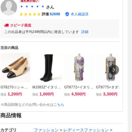
落札率が高い
＊ ＊ ＊ ＊ ＊
さん
評価
62698
本人確認済
スピード発送
この出品者は平均24時間以内に発送しています
詳細
注目の商品
GT8270☆シャネ
MJ3832*イタリア
GT8772=イタリア
GT8775=タダシシ
M
ル CHANEL レザ
製 CELINE セリー
製*エトロ/ETRO*
ョージ/TADASHI
製
1,200
1,000
4,500
3,300
円
円
円
円
現在
現在
現在
現在
現
ー パンプス キャ
ヌ 37(24cm相当)
ペイズリー*ボタ
SHOJI*刺繍レース
S
ップトゥ バイカラ
フィービー期 ラメ
ニカル柄*プリー
*メッシュ*フォー
感
※商品削除などのお問い合わせは
こちら
ー ベージュ×ブラ
ニット ロングブー
ツ*シルク混ニッ
マル*ノースリー
編
ック サイズ37(23.
ツ ソックスブーツ
ト*ロング*七分袖
ブワンピ―ス*ド
ス
商品情報
5cm相当) フラン
クリアヒール 靴
ワンピース*サイ
レス*サイズ4*ブ
ワ
ス製
ブラック系
ズ44*グリーン×パ
ラック×ホワイト
オ
カテゴリ
ファッション
レディースファッション
ープル
系
6