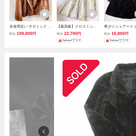
未使用近い サガミンク S
【最高級】クロスミンク
希少☆シェアード
AGAMINK 銀サガRoberto
毛皮 リアルファーコート
サガミンク 毛皮 
109,800
22,700
16,800
円
円
円
即決
即決
即決
Ricci 最高級毛皮 パステ
ミドル丈 ベージュ MINK
ァーコート 銀サガ M
Yahoo!フリマ
Yahoo!フリマ
ルミンク ファーコート 裏
本毛皮
本毛皮 アウター 毛
地総柄本毛皮 リアルファ
なめし柔らか
ー 茶系サイズ11