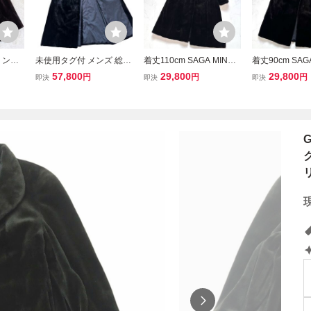
ミンク
未使用タグ付 メンズ 総丈
着丈110cm SAGA MINK
着丈90cm SAGA
リアルフ
128cm サガミンク シェア
艶◎ シェアードミンク 銀
◎ シェアードミ
57,800
29,800
29,800
円
円
円
即決
即決
即決
INK
ードミンク ブラック 黒
サガ ロングコート ブラッ
ガ ロングコート
並み
リアルファーコート 本毛
ク レディース リアルファ
レディース リ
皮 貂 XLサイズ 毛並み◎
ーコート 本毛皮 貂 サガ
コート 本毛皮 
SAGA MINK
ミンク アウター
ンク アウター