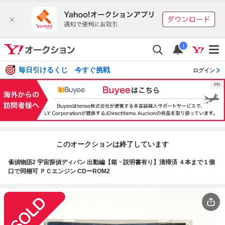
i
毎日引けるくじ 今すぐ挑戦
ログイン
このオークションは終了しています
雀偵物語2 宇宙探偵ディバン 出動編【箱・説明書有り】清掃済 ４本まで１個
口で同梱可 ＰＣエンジン CDーROM2