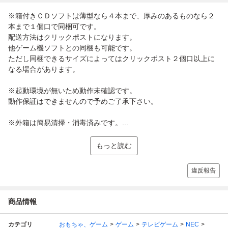
※箱付きＣＤソフトは薄型なら４本まで、厚みのあるものなら２
本まで１個口で同梱可です。
配送方法はクリックポストになります。
他ゲーム機ソフトとの同梱も可能です。
ただし同梱できるサイズによってはクリックポスト２個口以上に
なる場合があります。
※起動環境が無いため動作未確認です。
動作保証はできませんので予めご了承下さい。
※外箱は簡易清掃・消毒済みです。...
もっと読む
違反報告
商品情報
カテゴリ
おもちゃ、ゲーム
ゲーム
テレビゲーム
NEC