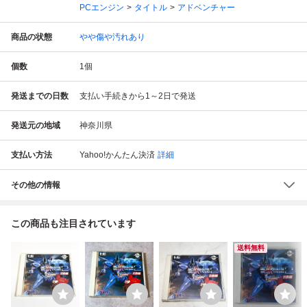
PCエンジン
タイトル
アドベンチャー
商品の状態
やや傷や汚れあり
個数
1
個
発送までの日数
支払い手続きから1～2日で発送
発送元の地域
神奈川県
支払い方法
Yahoo!かんたん決済
詳細
その他の情報
この商品も注目されています
送料無料