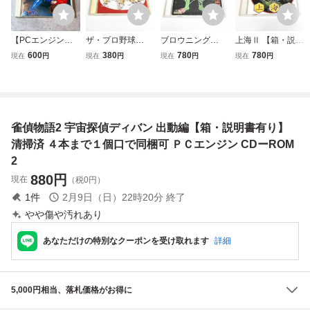
【PCエンジン】
ザ・プロ野球
ブロウニング
上海Ⅱ 【箱・説明
雀偵物語2 宇宙探
【箱・説明書有
【箱・説明書有
書有り】清掃済 ４
600
380
780
780
現在
円
現在
円
現在
円
現在
円
偵ディバン 出動編
り】清掃済 ４本ま
り】清掃済 ４本ま
本まで１個口で同
/ PCE CD-ROM2
で１個口で同梱可
で１個口で同梱可
梱可 ＰＣエンジン
ソフト
ＰＣエンジン CD
ＰＣエンジン CD
CDーROM2
ーROM2 ①
ーROM2 ①
雀偵物語2 宇宙探偵ディバン 出動編【箱・説明書有り】
清掃済 ４本まで１個口で同梱可 ＰＣエンジン CDーROM
2
880
円
現在
（税0円）
1
件
2月9日（日）22時20分
終了
やや傷や汚れあり
あなただけの特別なクーポンを受け取れます
詳細
5,000円相当、落札価格がお得に