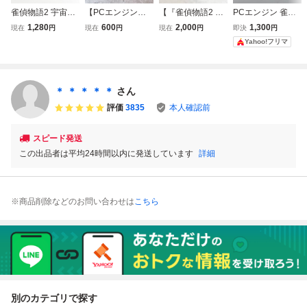
雀偵物語2 宇宙探
【PCエンジン】
【『雀偵物語2 宇
PCエンジン 雀偵
偵ディバン 出動編
雀偵物語2 宇宙探
宙探偵ディバン 出
物語2 宇宙探偵デ
1,280
600
2,000
1,300
現在
円
現在
円
現在
円
即決
円
【箱・説明書有
偵ディバン 出動編
動編】PCエンジ
ィバン 出動編
Yahoo!フリマ
り】清掃済 ４本ま
/ PCE CD-ROM2
ン CD-ROM2 箱
で１個口で同梱可
ソフト
説明書 ハガキ NE
ＰＣエンジン CD
C 起動未確認 レト
ーROM2 ①
ロゲーム 現状品
＊ ＊ ＊ ＊ ＊
さん
管理B下段②
評価
3835
本人確認前
スピード発送
この出品者は平均24時間以内に発送しています
詳細
※商品削除などのお問い合わせは
こちら
別のカテゴリで探す