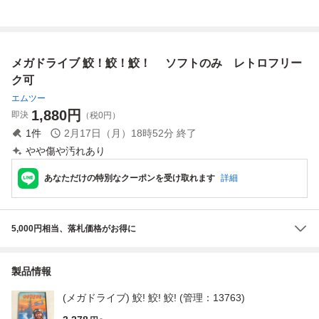
て初期動作確認済
トロフリークにて
レトロフリーク コ
み メガドライブ
初期動作確認 メ
ントローラーハブ
ガドライブ
jamma アーケード
基板 CBOX ネオジ
メガドライブ 鮫！鮫！鮫！ ソフトのみ レトロフリー
オ対応 15pin オス
ク可
エムツー
1,880
円
即決
（税0円）
1
件
2月17日（月）18時52分
終了
やや傷や汚れあり
あなただけの特別なクーポンを受け取れます
詳細
5,000円相当、落札価格がお得に
製品情報
(メガドライブ) 鮫! 鮫! 鮫! (管理：13763)