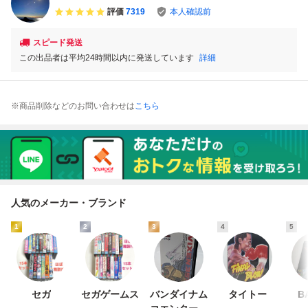
り画像参照 メガド
評価
7319
本人確認前
ライブ
スピード発送
この出品者は平均24時間以内に発送しています
詳細
※商品削除などのお問い合わせは
こちら
人気のメーカー・ブランド
1
2
3
4
5
セガ
セガゲームス
バンダイナム
タイトー
B