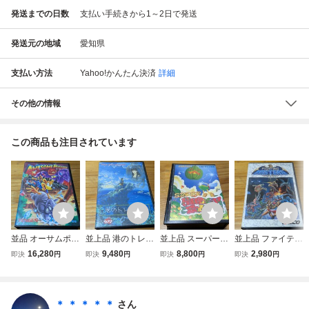
発送までの日数
支払い手続きから1～2日で発送
発送元の地域
愛知県
支払い方法
Yahoo!かんたん決済
詳細
その他の情報
この商品も注目されています
並品 オーサムポッ
並上品 港のトレイ
並上品 スーパーフ
並上品 ファイティ
サム 箱説あり
ジア 箱説あり
ァンタジーゾー
ングマスターズ
16,280
9,480
8,800
2,980
即決
円
即決
円
即決
円
即決
円
レトロフリークに
レトロフリークに
ン 箱説あり レ
箱説あり レトロ
て初期動作確認済
て初期動作確認済
トロフリークにて
フリークにて初期
み メガドライブ
み メガドライブ M
初期動作確認済み
動作確認済み ケ
D
メガドライブ
ースのツメ破損あ
＊ ＊ ＊ ＊ ＊
さん