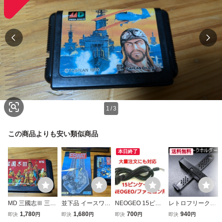
1
/
3
この商品よりも安い類似商品
本日終了
送料無料
MD 三國志Ⅲ 三国
並下品 イースワッ
NEOGEO 15ピン
レトロフリークホ
志3 ソフトのみ
ト ESWAT 箱無
パッド用コネクタ
ルダー(黒)
1,780
1,680
700
940
即決
円
即決
円
即決
円
即決
円
レトロフリークに
し説明書あり レ
ーケーブル D-sub