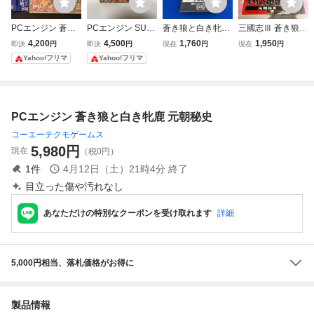
PCエンジン 蒼き
PCエンジン SUP
蒼き狼と白き牝鹿
三國志Ⅲ 蒼き狼と
狼と白き牝鹿
ER CD-ROM2 蒼
元朝秘史
白き牝鹿 KOEI P
4,200
4,500
1,760
1,950
即決
円
即決
円
現在
円
現在
円
き狼と白き牝鹿 元
Cエンジン チラ
Yahoo!フリマ
Yahoo!フリマ
朝秘史 KOEI
シ カタログ フ
ライヤー パンフ
レット 正規品
非売品 販促 P
PCエンジン 蒼き狼と白き牝鹿 元朝秘史
CE ゲーム
コーエーテクモゲームス
5,980
円
現在
（税0円）
1
件
4月12日（土）21時4分
終了
目立った傷や汚れなし
あなただけの特別なクーポンを受け取れます
詳細
5,000円相当、落札価格がお得に
製品情報