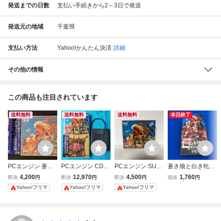
発送までの日数
支払い手続きから2～3日で発送
発送元の地域
千葉県
支払い方法
Yahoo!かんたん決済
詳細
その他の情報
この商品も注目されています
送料無料
送料無料
送料無料
本日終了
PCエンジン 蒼き
PCエンジン CD-R
PCエンジン SUP
蒼き狼と白き牝鹿
狼と白き牝鹿
OM2『蒼き狼と白
ER CD-ROM2 蒼
元朝秘史
4,200
12,970
4,500
1,760
即決
円
即決
円
即決
円
現在
円
き牝鹿 元朝秘史』
き狼と白き牝鹿 元
Yahoo!フリマ
Yahoo!フリマ
Yahoo!フリマ
『信長の野望 全国
朝秘史 KOEI
版』＋セーブくん
セット 動きます！