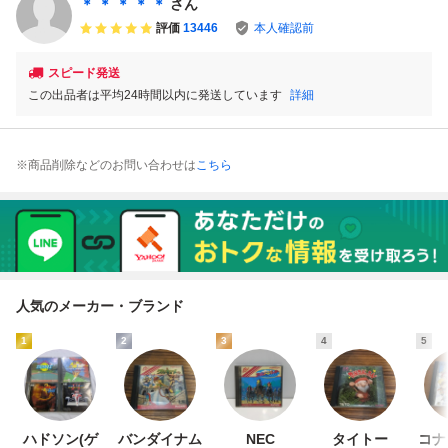
＊ ＊ ＊ ＊ ＊
さん
評価
13446
本人確認前
スピード発送
この出品者は平均24時間以内に発送しています
詳細
※商品削除などのお問い合わせは
こちら
人気のメーカー・ブランド
1
2
3
4
5
ハドソン(ゲ
バンダイナム
NEC
タイトー
コナ