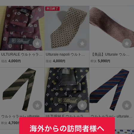
本日終了
ULTURALE ウルトゥラー
Ulturale napoli ウルトゥ
【美品】Ulturale ウルト
レワインレッド花びらド
ラーレ シルク ネクタイ ベ
ゥラーレ ネクタイ エンジ
4,000
4,000
5,990
現在
円
現在
円
即決
円
ットネクタイ
ージュ yg8087
赤 チェック イタリア製
ウルトゥラーレ ulturale
ULTURALE ウルトゥラー
ウルトゥラーレ ulturale
ネクタイ レジメンタル グ
レ 黒紺花ドットネクタイ
ネクタイ レジメンタル ブ
4,700
7,000
4,700
即決
円
即決
円
即決
円
リーン ウール メンズ
ルー ウール メンズ
本日終了