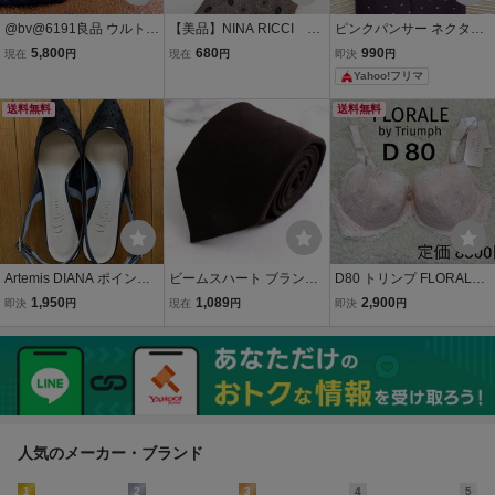
@bv@6191良品 ウルトゥ
【美品】NINA RICCI ニ
ピンクパンサー ネクタイ
ラーレ【ULTURALE】ネ
ナリッチ ドット柄 ネク
パープル ドット柄 2019
5,800
680
990
現在
円
現在
円
即決
円
クタイ★人気の細・ナロ
タイ 3本以上 送料無料 メ
年製
Yahoo!フリマ
ータイ
ンズ ピンクブラウン 06
03110
送料無料
送料無料
Artemis DIANA ポインテ
ビームスハート ブランド
D80 トリンプ FLORALE
ッドトゥ バックストラッ
ネクタイ ドット柄 ピンド
フロラーレ 高級ブラジ
1,950
1,089
2,900
即決
円
現在
円
即決
円
プパンプス ドット柄 ブラ
ット シルク PO メンズ ブ
ャー Triumph ピンク
ック 23.5センチ
ラウン BEAMS HEART
人気のメーカー・ブランド
1
2
3
4
5