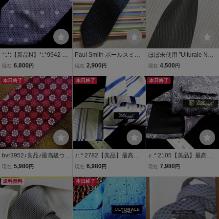
*:.*:【新品N】*:.*9942 最
Paul Smith ポールスミス
ほぼ未使用 ″Ulturale NAP
高級ウルトゥラーレ【Ult
Made in Italy ネクタイ濃
OLI″ ウルトゥラーレ 細身
6,800
2,900
4,500
現在
円
現在
円
現在
円
urale】ネクタイ
紺ピンクドット柄シルク1
ブラックソリッド ブラン
本日終了
00
本日終了
ドネクタイ 604177
本日終了
bvr3952♪良品♪最高級ウル
♪:.*:2782【美品】最高級
♪:.*:2105【美品】最高級
トゥラーレ「花」【Ultura
ウルトゥラーレ【Ultural
ウルトゥラーレ【Ultural
5,980
6,980
7,980
現在
円
現在
円
現在
円
le】ネクタイ★
e】ネクタイ
e】【ペイズリー】ネクタ
送料無料
本日終了
イ