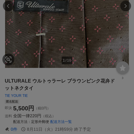
1
/
10
3
ULTURALE ウルトゥラーレ ブラウンピンク花弁ド
ットネクタイ
TIE YOUR TIE
匿名配送
5,500
円
即決
（税0円）
全国一律
220円
送料
（税込）
配送方法
定形外郵便
配送方法一覧
0
件
8月11日（火）21時59分
終了予定