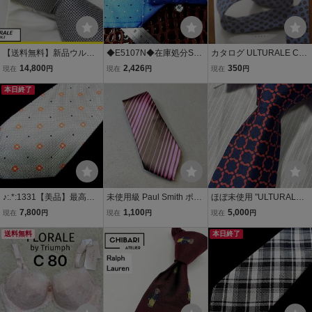
【送料無料】新品ウルト
◆E5107N◆在庫処分SAL
カタログ ULTURALE CR
ゥラーレ（ULTURALE）
E◆最高級ウルトゥラーレ
AVATTE(ウルトゥラーレ
14,800
2,426
350
現在
円
現在
円
現在
円
100％シルク織り柄ネク
「セッテピエゲ」 【Ultur
クラヴァッテ)メンズ ネク
タイ タイ（銀：シルバ
本日終了
ale】ネクタイ
タイ テキストイタリア語
ー） ナポリ
♪:.*:1331【美品】最高級
未使用級 Paul Smith ポー
ほぼ未使用 ″ULTURALE
ウルトゥラーレ【Ultural
ルスミス シルク100 ネク
NAPOLI″ ウルトゥラーレ
7,800
1,100
5,000
現在
円
現在
円
現在
円
e】ネクタイ
タイ ストライプ レジメン
細身 総柄 セッテピエゲ ス
送料無料
タル ピンク ブラウン ビジ
フォデラータ ブランドネ
本日終了
ネス フォーマル レギュラ
クタイ 305291
ータイ