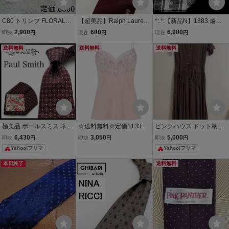
C80 トリンプ FLORALE
【超美品】Ralph Lauren
*:.*:【新品N】1883 最高
フロラーレ 高級ブラジ
ラルフローレン ドッ
級ウルトゥラーレ【ULTU
2,900
680
6,980
即決
円
現在
円
現在
円
ャー Triumph ピンク
ト柄 ネクタイ 3本以上 送
RALE】ナポリ（サルトリ
送料無料
料無料 メンズ ブラウン
送料無料
ア）ネクタイ
送料無料
0702095
極美品 ポールスミス ネク
☆送料無料☆定価11330
ピンクハウス ドット柄 半
タイ 花柄 ボタニカル ドッ
円 新品！トリンプ ☆高級
袖ロングワンピース ブラ
6,430
3,050
5,000
即決
円
即決
円
即決
円
ト ボルドー ブラウン
☆フロラーレ バイ トリン
ウン ピンタック リボン
Yahoo!フリマ
Yahoo!フリマ
プ611 華やか 上品 キャミ
ソール ９５/ピンク！！
本日終了
送料無料