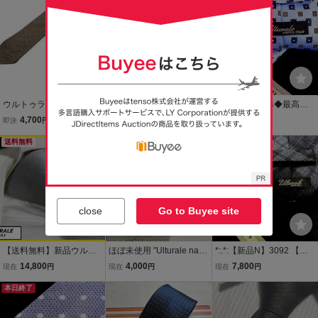
ウルトゥラーレ ulturale
【新品◆セッテピエゲ】U
◆SALE◆2124◆最高級
ネクタイ ハウンドトゥー
LTURALE ウルトゥラーレ
ウルトゥラーレ【Ultural
4,700
12,999
3,480
即決
円
現在
円
現在
円
ス 千鳥格子柄 ベージュ ウ
ネクタイ ボルドー ワイン
e】ネクタイ
ール メンズ
送料無料
ペイズリー ドット
本日終了
close
Go to Buyee site
【送料無料】新品ウルト
ほぼ未使用 ″Ulturale napo
*:.*:【新品N】3092 【ウ
ゥラーレ（ULTURALE）
li″ ウルトゥラーレ ソリッ
ール４０％】ウルトゥラ
14,800
4,000
7,800
現在
円
現在
円
現在
円
100％シルクソリッドネ
ド フレスコタイ ブランド
ーレ【ULTURALE 】 ネク
クタイ タイ（銀：シル
本日終了
ネクタイ 106405
タイ★
バー） ナポリ