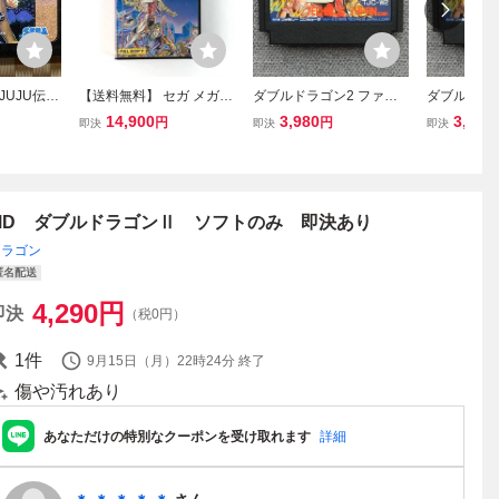
UJU伝説
【送料無料】 セガ メガド
ダブルドラゴン2 ファミ
ダブルドラゴ
 メガドラ
ライブ ダブルドラゴンⅡ
コン FC ダブルドラゴン
コン FC 
14,900
3,980
3,980
円
円
即決
即決
即決
箱説付き 痛みあり 動作確
Ⅱ 動作確認済み
Ⅱ 動作確
認済み Sega Mega Drive
Double Dragon Ⅱ CIB Te
sted
MD ダブルドラゴンⅡ ソフトのみ 即決あり
ドラゴン
匿名配送
4,290
円
即決
（税0円）
1
件
9月15日（月）22時24分
終了
傷や汚れあり
あなただけの特別なクーポンを受け取れます
詳細