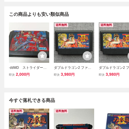
この商品よりも安い類似商品
送料無料
送料無料
-♯♯MD ストライダー飛
ダブルドラゴン2 ファミ
ダブルドラゴン2 
竜 SEGA 即決 ■■ まと
コン FC ダブルドラゴン
コン FC ダブル
2,000
3,980
3,980
円
円
円
即決
即決
即決
めて送料値引き中 ■■
Ⅱ 動作確認済み
Ⅱ 動作確認済み
今すぐ落札できる商品
送料無料
送料無料