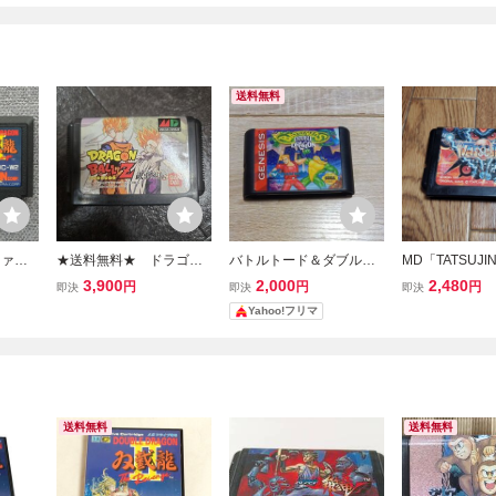
送料無料
ファミ
★送料無料★ ドラゴン
バトルトード＆ダブルド
MD「TATSUJ
ドラゴン
ボールZ武勇列伝 MD 【メ
ラゴン Battletoads and d
のみ
3,900
2,000
2,480
円
円
円
即決
即決
即決
ガドライブ】セガ SEG
ouble dragon メガドライ
Yahoo!フリマ
A
ブ
送料無料
送料無料