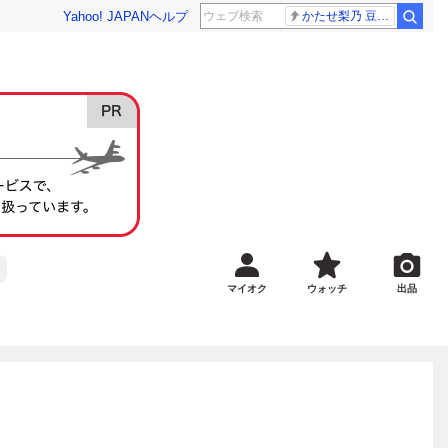
Yahoo! JAPAN
ヘルプ
かたせ梨乃 豆原一成
マイオク
ウォッチ
出品