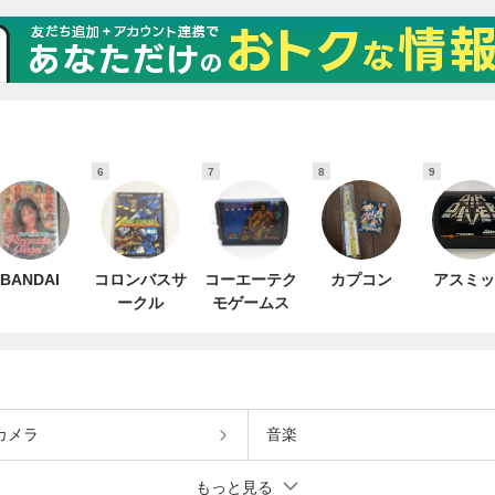
6
7
8
9
BANDAI
コロンバスサ
コーエーテク
カプコン
アスミッ
ークル
モゲームス
カメラ
音楽
もっと見る