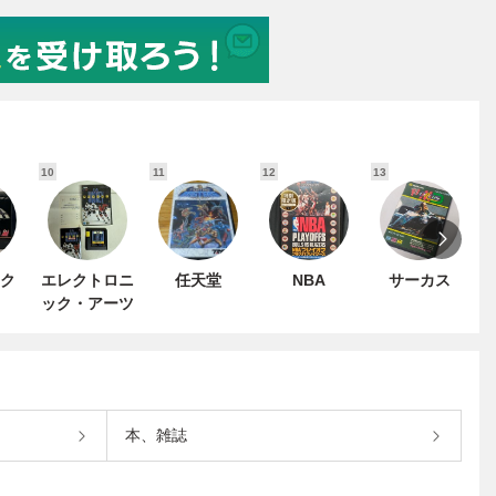
10
11
12
13
1
ク
エレクトロニ
任天堂
NBA
サーカス
ック・アーツ
本、雑誌