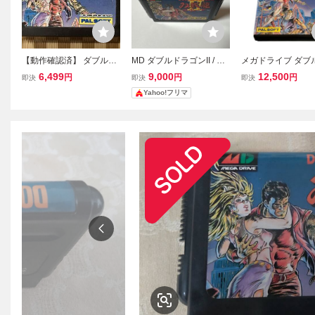
【動作確認済】 ダブルド
MD ダブルドラゴンII / DO
メガドライブ ダブ
ラゴン2 ソフトのみ MD
UBLE DRAGON カートリ
ゴン2 MD SEGA
6,499
9,000
12,500
円
円
円
即決
即決
即決
メガドライブ
ッジのみ メガドライブ
ソフトのみ 説明
Yahoo!フリマ