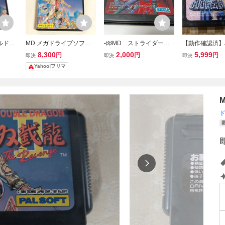
ルドラ
MD メガドライブソフト
-♯♯MD ストライダー飛
【動作確認済】J
 外箱
ダブルドラゴンII 双截龍II
竜 SEGA 即決 ■■ まと
ソフトのみ MD
8,300
2,000
5,999
円
円
円
即決
即決
即決
書欠品
THE REVENGE 箱付き
めて送料値引き中 ■■
イブ
Yahoo!フリマ
説明書なし DOUBLE D
RAGON2