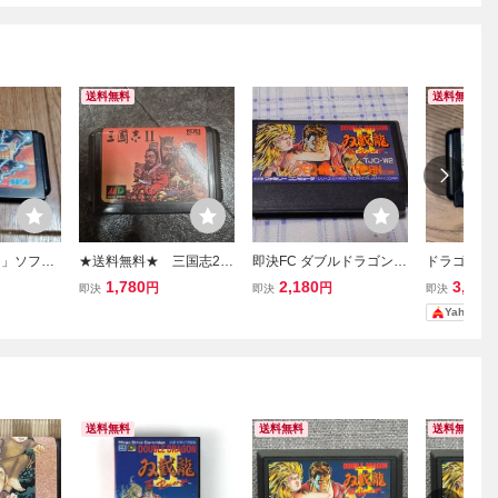
送料無料
送料無料
IN」ソフト
★送料無料★ 三国志2 M
即決FC ダブルドラゴンII
ドラゴンボー
D 【メガドライブ】SEG
(2)
伝 MD メ
1,780
2,180
3,300
円
円
即決
即決
即決
A セガ
トのみ
Yahoo!
送料無料
送料無料
送料無料