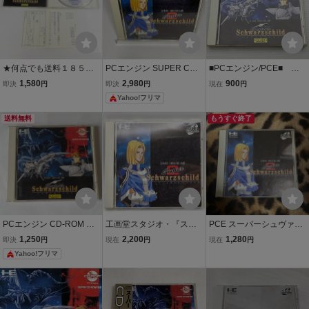
★何点でも送料１８５円
PCエンジン SUPER CD-
■PCエンジン/PCE■ ス
★ スーパー シュヴァルツ
ROM2 スーパーシュヴァ
ーパー シュヴァルツシル
1,580
2,980
900
即決
円
即決
円
現在
円
シルト Super Schwarzsch
ルツシルト2
ト /PCE006
Yahoo!フリマ
ild 箱・説明書 BH6 PCエ
ンジン SUPER CD-ROM2
送料無料
もうすぐ終了
即発送 PCE
PCエンジン CD-ROM ス
工画堂スタジオ・『スー
PCE スーパーシュヴァル
ーパーシュヴァルツシル
パーシュヴァルツシルト
ツシルト2 箱説付き 起
1,250
2,200
1,280
即決
円
現在
円
現在
円
ト Super Schwarzschild
2』・PCエンジン・SUPE
動確認済み 同梱発送歓
Yahoo!フリマ
R CD-ROM2・動作未確
迎です。
認・No.250529-32・梱包
サイズ60