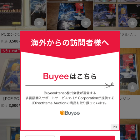
PCエンジン スーパーC
スーパー シュヴァルツ
スーパーシュヴァルツシ
D-ROM2&CD-RON2 ス
シルト PCエンジン PCE
ルト1,2セット PCエン
3,500
950
2,100
即決
円
現在
円
現在
円
ーパーシュヴァルツシル
CD-ROM2 IE1/A0017
ジンCDROM PCエンジ
ト1&2 2枚セット 工画堂
もうすぐ終了
送料無料
ンスーパーCDROM シ
スタジオ
ミュレーションゲーム
工画堂スタジオ 動作確認
済み
【PCE PCエンジン SUPE
PCエンジン CD ROM ス
【中古】PCエンジン
R CD-ROM2】スーパーシ
ーパーシュヴァルツシル
「スーパーシュヴァルツ
3,000
2,000
1,200
即決
円
即決
円
現在
円
ュヴァルツシルト2/工画
ト
シルト 」
Yahoo!フリマ
堂スタジオ/帯付き/
送料無料
送料無料