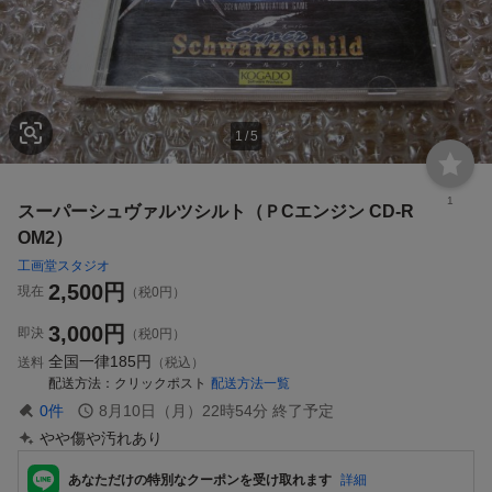
1
/
5
1
スーパーシュヴァルツシルト（ＰCエンジン CD-R
OM2）
工画堂スタジオ
2,500
円
現在
（税0円）
3,000
円
即決
（税0円）
全国一律
185円
送料
（税込）
配送方法
クリックポスト
配送方法一覧
0
件
8月10日（月）22時54分
終了予定
やや傷や汚れあり
あなただけの特別なクーポンを受け取れます
詳細