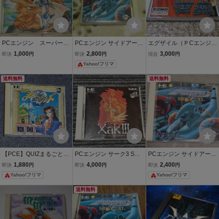
PCエンジン スーパーC
PCエンジン サイドアーム
エグザイル（ＰCエンジン
D-ROM2 モンスターメ
スペシャル CD-ROM2 NE
CD-ROM2）
1,000
2,800
3,000
即決
円
即決
円
現在
円
ーカー 闇の竜騎士 NEC
Cアベニュー
Yahoo!フリマ
アベニュー
送料無料
送料無料
【PCE】QUIZまるごとTH
PCエンジン サーク3 SUP
PCエンジン サイドアーム
Eワールド【PCエンジ
ER CD-ROM2 PCE
スペシャル CD-ROM2 SY
1,880
4,000
2,400
即決
円
即決
円
即決
円
ン】
STEM CAPCOM
Yahoo!フリマ
Yahoo!フリマ
送料無料