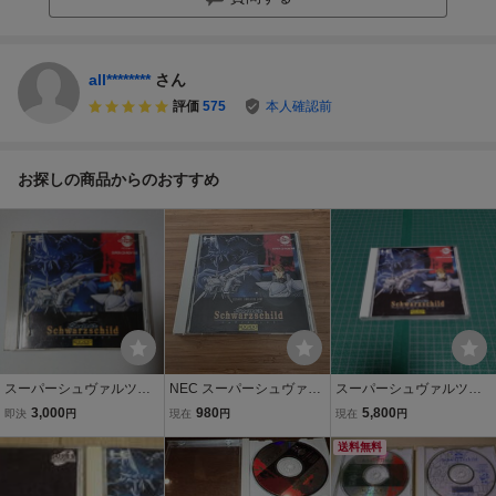
all********
さん
評価
575
本人確認前
お探しの商品からのおすすめ
スーパーシュヴァルツシ
NEC スーパーシュヴァル
スーパーシュヴァルツシ
ルト PC エンジン SUPER
ツシルト PCエンジン 送
ルト PCエンジン
3,000
980
5,800
即決
円
現在
円
現在
円
CD ROM
料180円
送料無料