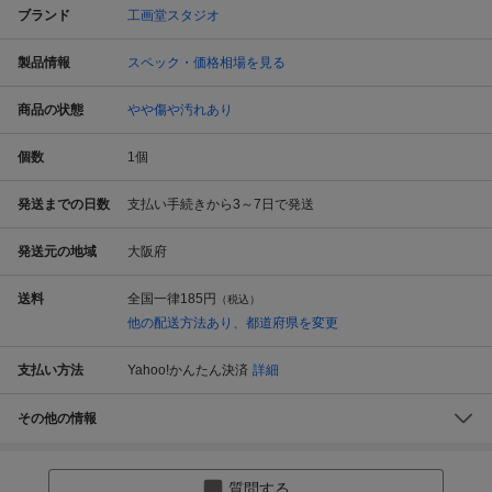
ブランド
工画堂スタジオ
製品情報
スペック・価格相場を見る
商品の状態
やや傷や汚れあり
個数
1
個
発送までの日数
支払い手続きから3～7日で発送
発送元の地域
大阪府
送料
全国一律
185円
（税込）
他の配送方法あり、都道府県を変更
支払い方法
Yahoo!かんたん決済
詳細
その他の情報
質問する