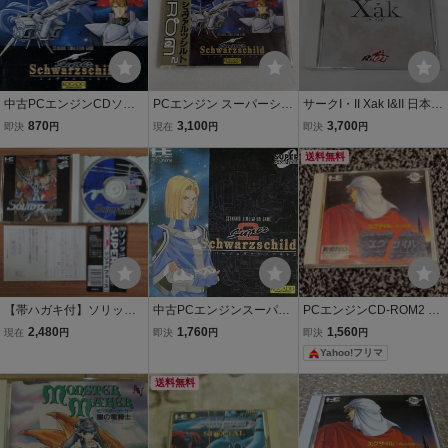
中古PCエンジンCDソフ
PCエンジン スーパーシュ
サークI・II Xak I&II 日本テ
ト スーパーシュヴァルツ
ヴァルツシルト 未開封品
レネット CD-ROM2 HE s
870
3,100
3,700
即決
円
現在
円
即決
円
シルト
ystem Pc Engine PCエン
ジン ゲームソフト ハガ
送料無料
キ・帯付き 動作確認済み
【帯ハガキ付】ソリッド
中古PCエンジンスーパー
PCエンジンCD-ROM2 エ
フォース PCエンジン CD-
CDソフト スーパーシュヴ
グザイル 時の狭間へ REN
2,480
1,760
1,560
現在
円
即決
円
即決
円
ROM SOLID FORCE
ァルツシルト2
O 日本テレネット PCE
Yahoo!フリマ
ソフト
送料無料