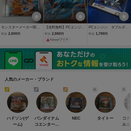
モンスターメーカー闇の
【送料無料】PCエンジン
PCエンジン ダブルダン
龍騎士 SUPER CD ROM
サイドアームスペシャル
ジョン double dungeon
2,000
2,980
1,790
即決
円
即決
円
即決
円
PC エンジン
CDｰROM PCエンジン
s PCE HuCARD
Yahoo!フリマ
人気のメーカー・ブランド
1
2
3
4
5
ハドソン(ゲ
バンダイナム
NEC
タイトー
コナ
ーム)
コエンターテ
ルエ
インメント
ン