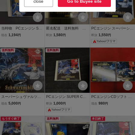
close
Go to Buyee site
当時物 PCエンジン SUP
匿名配送 送料無料 ス
PCエンジン スーパーシュ
ER CD-ROM2 スーパーシ
ーパーシャバルツシル
ヴァルツシルト CD-ROM
1,194
1,580
1,550
現在
円
即決
円
即決
円
ュヴァルツシルト2工画堂
ト pcエンジン
2
Yahoo!フリマ
スタジオ ゲーム
送料無料
送料無料
スーパーシュヴァルツシ
PCエンジン SUPER CD-
PCエンジンCDソフト ス
ルト1&2
ROM スーパーシュヴァル
ーパーシュヴァルツシル
5,000
1,000
980
現在
円
即決
円
現在
円
ツシルト 工画堂スタジオ
ト 箱説付 同梱可能★即売
Yahoo!フリマ
★多数出品中
もうすぐ終了
送料無料
本日終了