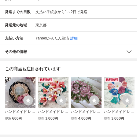
発送までの日数
支払い手続きから1～2日で発送
発送元の地域
東京都
支払い方法
Yahoo!かんたん決済
詳細
その他の情報
この商品も注目されています
送料無料
送料無料
ハンドメイド レー
ハンドメイド レー
ハンドメイドレー
ハンドメイド レー
ス編み シュシュ
ス編み 木槿 シ
ス編み♪ ヒルガ
ス編み 朝顔 シ
600
3,000
4,000
3,000
即決
円
現在
円
現在
円
現在
円
薔薇モチーフ
ュシュ
オ シュシュ
ュシュ