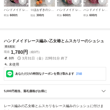
ハンドメイド レー
☆ほおずきのシュ
ハンドメイド レー
ハンドメイド レー
ス編み シュシュ
シュ*ゴム替え可
ス編みシュシュ 薔
ス編みシュシュ 薔
600
300
600
600
即決
円
現在
円
即決
円
即決
円
薔薇モチーフ
能*ハンドメイド*
薇モチーフ
薇モチーフ ピンク
レース編み*dbk*
ハンドメイドレース編み♪乙女椿とムスカリーのシュシュ
匿名配送
1,780
円
現在
（税0円）
8
件
3月31日（金）22時31分
終了
未使用
あなただけの特別なクーポンを受け取れます
詳細
5,000円相当、落札価格がお得に
レース編みの乙女椿とムスカリをレース編みのシュシュに付けま