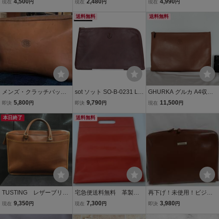
4,500
2,480
4,990
現在
円
現在
円
現在
円
【4】【 S11933①】
AXING).A4対応 レザー ク
製 アメリカ製 本革レザー
ラッチバッグ(飴色/セカン
送料無料
クラッチバッグ
送料無料
ドバッグ/上質.牛革/H24W
34D1/aniary slow type)
メンズ・クラッチバッ
sot ソット SO-B-0231 LU
GHURKA グルカ A4収納
グ chesterman Londo
KE レザー エンボスロゴ L
可能サイズ 本革 レザー ド
5,800
9,790
11,500
即決
円
即決
円
現在
円
n 1936 チェスターマン・
ファスナーインバッグ ダ
キュメントケース クラッ
メンズ・クラッチバッグ
本日終了
ークブラウン メンズ
送料無料
チバッグ 書類ケース
TUSTING レザーブリー
宅急便送料無料 革製
再下げ！未使用！ビジネ
フケース （管理番号：0
書類入れ 冊子入れ 資
スバッグ イタリア製SIM
9,350
7,300
3,980
現在
円
現在
円
即決
円
46104）
料入れ 折りたたみバッ
BOLOのバッグ セカンド
グ 携帯バッグ オレン
バッグ レザー 底まで