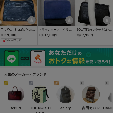
The Warmthcrafts-Manufa
トラモンターノ クラッ
SOLATINA(ソラチナ).レザ
cture クラッチバッグNVB
チバッグ 大きいサイ
ー ドキュメントケース(タ
9,500
12,000
2,980
即決
円
即決
円
現在
円
K
ズ ネイビー
ンニンなめし/上質.牛革/H
Yahoo!フリマ
27W37D2.5/A4対応/ビジ
ネス バッグ/vasco slow h
erz type)
人気のメーカー・ブランド
1
2
3
4
5
Berluti
THE NORTH
aniary
吉田カバン
HAM