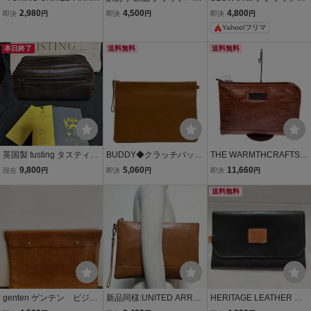
WS/ユキノ*レザー*クラッ
グ BAG Muddy Jack Soup
ッグ ポーチ 栃木レザー キ
2,980
4,500
4,800
即決
円
即決
円
即決
円
チバッグ*クラッチ*バッ
マディ メンズ レディース
ャメル
Yahoo!フリマ
グ*A4*オーク*
ブランド 本革 日本製 大き
めのサイズ
本日終了
送料無料
送料無料
英国製 tusting タスティン
BUDDY◆クラッチバッ
THE WARMTHCRAFTS
グ セカンドバッグ トラベ
グ/レザー/CML//
MANUFACTURE/セカン
9,800
5,060
11,660
現在
円
即決
円
即決
円
ルポーチ ポーチ 化粧バッ
ドバッグ/レザー/BRW/無
グ 本革 レザー
地//
送料無料
genten ゲンテン ビジネ
新品同様:UNITED ARRO
HERITAGE LEATHER C
ス クラッチバッグ
WS(GREEN LABEL REL
O. ヘリテージレザー USA