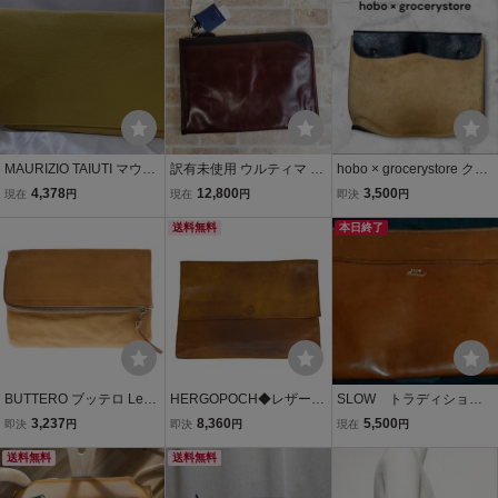
ジ A4対応 日本製 IN
開閉、出入楽、容量大
DEED インディード
約34×25×マチ6
MAURIZIO TAIUTI マウリ
訳有未使用 ウルティマ バ
hobo × grocerystore クラ
ツィオ タユーティ レザー
リエタス トスカーナ レザ
ッチバッグ レザー 本革 2
4,378
12,800
3,500
現在
円
現在
円
即決
円
クラッチバッグ イエロー
ー L字ファスナー クラッ
トーン 上質 タブレッ
系 オーカー系 黄土色 メン
チバッグ セカンドバッグ
送料無料
トケース 牛革 スエー
本日終了
ズ レディース イタリア製
ダークブラウン ultima
ド ホーボー
BUTTERO ブッテロ Leat
HERGOPOCH◆レザーク
SLOW トラディショナ
her Clutch Bag レザーク
ラッチバッグ/レザー/BR
ル クラッチバッグ US
3,237
8,360
5,500
即決
円
即決
円
現在
円
ラッチバッグ セカンドバ
W/使用感有//
ED
ッグ キャメル
送料無料
送料無料