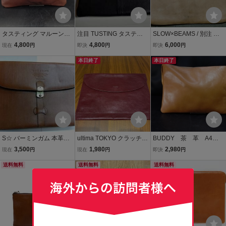
タスティング マルーン
注目 TUSTING タスティ
SLOW×BEAMS / 別注 ド
革 A4 クラッチ TUSTI
ング クラッチバッグ レザ
キュメントケース 価
4,800
4,800
6,000
現在
円
即決
円
即決
円
NG 英国製
ー ブラック黒 メンズ 保護
格：￥17,500+税 栃木
袋付
本日終了
レザー SLOW（スロ
本日終了
ウ） クラッチバッグ
ポーチ 本革
S☆ バーミンガム 本革製
ultima TOKYO クラッチバ
BUDDY 茶 革 A4
クラッチバッグ (ドキュメ
ッグ レザー 本革 書類ケー
クラッチ （株）アリック
3,500
1,980
2,980
現在
円
現在
円
即決
円
ントケース) ブラウン
ス セカンドバッグ メンズ
送料無料
ボルドー
送料無料
送料無料