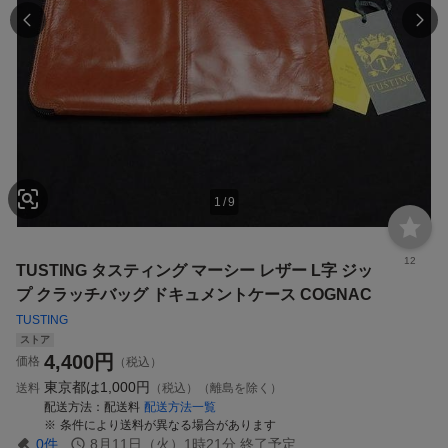
1
/
9
12
TUSTING タスティング マーシー レザー L字 ジッ
プ クラッチバッグ ドキュメントケース COGNAC
TUSTING
ストア
4,400
円
価格
（税込）
東京都は
1,000円
送料
（税込）（離島を除く）
配送方法
配送料
配送方法一覧
条件により送料が異なる場合があります
0
件
8月11日（火）1時21分
終了予定