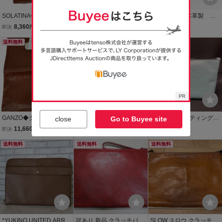
SOLATINA◆クラッチバ
【人気】ultima varietas
本物 最高級本革製 ニ
ッグ/レザー/BRW/ストラ
クラッチバッグ 本革 セ
ュージーランド ラムス
8,360
3,659
7,942
即決
円
即決
円
即決
円
ップ欠品
カンドバッグ ウルティマ
キン クラッチバッグ
送料無料
トーキョーでお馴染み
送料無料
羊革 ＋おまけ付き
本日終了
光沢感あるブラック iPa
dは含まれません
GANZO◆クラッチバッグ/
JAGENBERG 本革 レ
TUSTING タスティング
close
Go to Buyee site
ハンドバッグ/2way/レザ
ザー 書類鞄 クラッチ
ポーチ 保存袋有り 7cm ×
11,660
4,800
6,415
即決
円
即決
円
現在
円
ー/BRW/無地/傷あり//
バッグ マチ無し
26cm × 15.5cm
送料無料
送料無料
送料無料
*YUKINO UNITED ARRO
訳あり 新品 クラッチバッ
SLOW スロウ クラッチバ