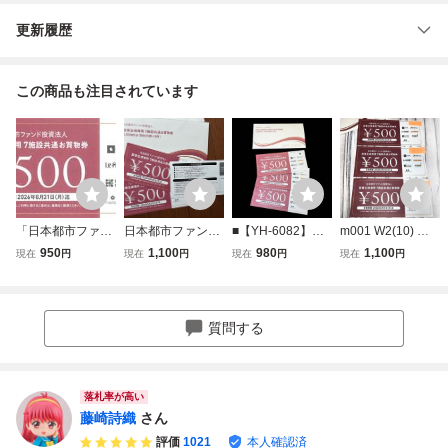
更新履歴
この商品も注目されています
「日本都市ファン
日本都市ファンド
■【YH-6082】未
m001 W2(10) 日
ド投資法人 株主優
投資法人 7施設共
使用品 日本都市フ
本都市ファンド投
950
1,100
980
1,100
現在
円
現在
円
現在
円
現在
円
待」 7施設共通お
通お買物券1500円
ァンド投資法人 株
資法人 7施設共通
買物券 1500円分
分 株主優待
主優待 7施設共通
お買物券 500円 ３
【500円券×3枚】
お買物券 500円×3
枚 あびこショッピ
有効期限2026年8
枚 1500円分 2026
ングプラザ ならフ
質問する
月31日 /ジャイ
年8月31日迄 【ク
ァミリー 2026/8/3
ル、川崎ルフロン
リックポスト可】
1まで 株主優待
他
落札率が高い
藤崎詩織
さん
評価
1021
本人確認済