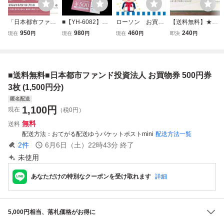
「日本都市ファン
■【YH-6082】未
ローソン お買物
【送料無料】★★
ド投資法人 株主優
使用品 日本都市フ
券 500円分
ネットオフ NETO
950
980
460
240
現在
円
現在
円
現在
円
即決
円
待」 7施設共通お
ァンド投資法人 株
FF 株主優待 お買
買物券 1500円分
主優待 7施設共通
物券 ５００円 １
【500円券×3枚】
お買物券 500円×3
枚 ★★ （在庫12
有効期限2026年8
枚 1500円分 2026
枚有り、本出品で
■送料無料■日本都市ファンド投資法人 お買物券 500円券
月31日 /ジャイ
年8月31日迄 【ク
9枚まで購入可）
ル、川崎ルフロン
リックポスト可】
3枚 (1,500円分)
他
匿名配送
1,100
円
現在
（税0円）
無料
送料
配送方法
おてがる配送ゆうパケットポストmini
配送方法一覧
2
件
6月6日（土）22時43分
終了
未使用
あなただけの特別なクーポンを受け取れます
詳細
5,000円相当、落札価格がお得に