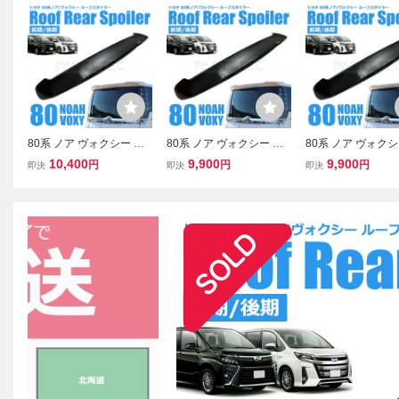
80系 ノア ヴォクシー エ
80系 ノア ヴォクシー エ
80系 ノア ヴォクシ
スクァイア リアルーフス
スクァイア リア ウイング
スクァイア リアル
10,400
9,900
9,900
円
円
円
即決
即決
即決
ポイラー 前期 後期 ZRR8
ルーフ スポイラー 前期
ポイラー 前期 後期 
0 ZRR85 ゲートスポイラ
後期 ZRR80 ZRR85 ゲー
0 ZRR85 ゲート
ー リアスポイラー /149-3
トスポイラー リアスポ /1
ー リアスポイラー /1
5 (D385)
49-35 (D385)
5 (D385)