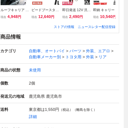
ルーフキャリア ベ
ビードブースター
即日発送 12V 汎用
即納 キャリー DA
60
ースキャリア 2本
7L バズーカ エア
キーレスキット キ
63T スクラム DG6
W
4,948
12,640
2,490
10,540
円
円
円
円
現在
現在
現在
現在
現
ハイルーフ用 雨ど
ービードシーター
ーレスエントリー
3T ヘッドライト
グ
い取付 汎用品 ス
エアー式 ビード上
キット アンサーバ
左右セット レベラ
イ
ストアの情報
ニュースレター配信登録
ズキ エブリイ エ
げ 引っ張り タイ
ック機能 日本語結
イザー無 ヘッドラ
ク
ブリィ エブリー D
ヤ プッシュボタン
線書付 リモコン2
ンプ 35320-67H0
レ
商品情報
A17V DA64V DA6
ワンタッチ 新品 /1
個 社外品 /147-19
0 35120-67H00 /1
ァ
4W DA52V /11-19
56-239
49-150
ム 
カテゴリ
自動車、オートバイ
パーツ
外装、エアロ
自動車メーカー別
トヨタ用
外装
リア
商品の状態
未使用
個数
2
個
発送元の地域
鹿児島県 鹿児島市
送料
東京都は
1,550円
（税込）（離島を除く）
詳細