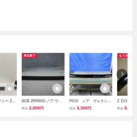
本日終了
もうすぐ終
クシー ZR
80系 ZRR80G ノア ヴォ
P010 ノア ヴォクシ
Z【V2258】
プション リ
クシー エスクァイア X/G
ー エスクァイア 80
R85G ノ
2,000
3,300
6,000
円
円
即決
現在
即決
58-281
純正OP リアスポイラー
オプション リアスポイ
前期 リアス
未塗装 08158-28130 081
ラー 08158-28130 08
158-2813
58-28135 GG520-03330
158-28135 GG520-033
ク系】
349-5
30 ZRR80G ZWR80G