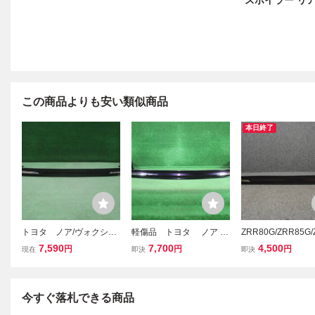
スポイラー リアスポ
この商品よりも安い類似商品
本日終了
トヨタ ノア/ヴォクシー/
軽傷品 トヨタ ノア ヴ
ZRR80G/ZRR85G
エスクァイア ZRR80G/
ォクシー エスクァイア Z
0G ノア/エスクァイ
7,590
7,700
4,500
円
円
円
現在
即決
即決
ZWR80G リアスポイラ
RR80G ZRR80G 純正 リ
正 リアスポイラー 0
ー 純正 X/G/V系 081
アスポイラー 08158-281
-28130 GG520-03
58-28130 141555
30
920
今すぐ落札できる商品