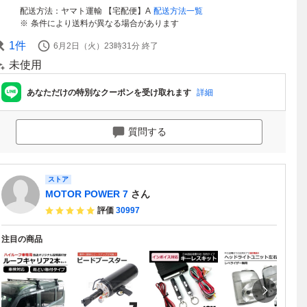
配送方法
ヤマト運輸 【宅配便】A
配送方法一覧
条件により送料が異なる場合があります
1
件
6月2日（火）23時31分
終了
未使用
あなただけの特別なクーポンを受け取れます
詳細
質問する
ストア
MOTOR POWER 7
さん
評価
30997
注目の商品