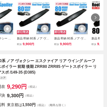
クシー エ
新品 即納 80系 ノア ヴォ
新品 即納 80系 ノア ヴォ
新品 即納 8
アウイング
クシー リアルーフスポイ
クシー リアルーフスポイ
クシー リ
9,900
9,900
9,900
円
円
即決
即決
即決
塗装社外品
ラー ZRR80 ZRR85 ゲー
ラー ZRR80 ZRR85 ゲー
ラー ZRR80
0W ZRR8
トスポイラー リアスポイ
トスポイラー リアスポイ
トスポイラ
WR80G Z
ラー 前期 後期 未塗装 /14
ラー 前期 後期 未塗装 /14
ラー 前期 後
)/149-35
9-35 (D385)
9-35 (D385)
9-35 (D385
80系 ノア ヴォクシー エスクァイア リア ウイング ルーフ
スポイラー 前期 後期 ZRR80 ZRR85 ゲートスポイラー リ
スポ /149-35 (D385)
ストア
9,290
円
現在
（税込）
9,300
円
即決
（税込）
送料
東京都は
1,550円
（税込）（離島を除く）