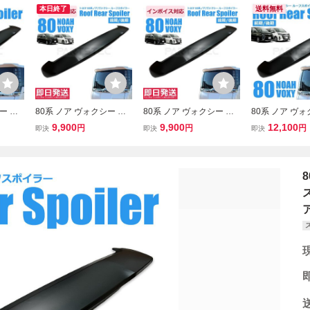
本日終了
送料無料
ー エ
80系 ノア ヴォクシー エ
80系 ノア ヴォクシー エ
80系 ノア ヴォ
ーフス
スクァイア リア ウイング
スクァイア リアルーフス
スクァイア リ
9,900
9,900
12,100
円
円
円
即決
即決
即決
ZRR8
ルーフ スポイラー 前期
ポイラー 前期 後期 ZRR8
スポイラー 未
スポイラ
後期 ZRR80 ZRR85 ゲー
0 ZRR85 ゲートスポイラ
ZRR80G ZRR8
49-3
トスポイラー リアスポ /1
ー リアスポイラー /149-3
5G ZRR85W Z
49-35 (D385)
5 (D385)
WR80W(D385x2
NF*
ア