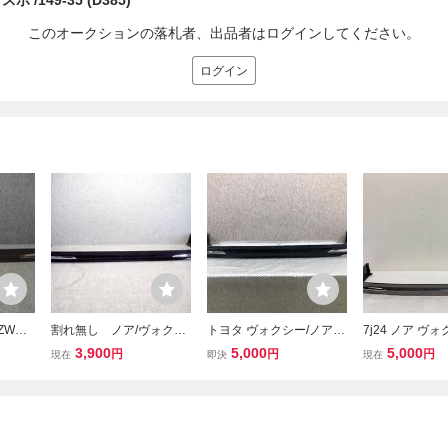
 /149-35 (D385)
このオークションの落札者、出品者はログインしてください。
ログイン
/ZWR8
割れ無し ノア/ヴォクシ
トヨタ ヴォクシー/ノア/
7j24 ノア ヴォ
ア 純
ー/エスクァイア ZRR80
エスクァイア X/V/G 80系
R80G 純正 オ
3,900
5,000
5,000
円
円
円
現在
即決
現在
8158
G X系 純正OP リア
ZRR80/ZRR85/ZRR85/Z
アスポイラー 081
330 2
スポイラー 3R9 パー
WR80 純正 オプション リ
30 グレー
プル系 08158-28130
アスポイラー 08158-281
379311
30