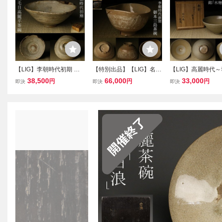
【LIG】李朝時代初期 刷
【特別出品】【LIG】名品
【LIG】高麗時代
毛目高麗平茶碗 箱付 鶏龍
李朝時代前期 御本三島茶
期 高麗青磁茶碗 銘
38,500
66,000
33,000
円
円
円
即決
即決
即決
山 茶道具 時代古玩 朝鮮
碗 時代箱 仕覆付 高麗茶
穂」 茶人書付箱 仕
古陶 2606.685
陶 茶道具 茶器 古美術品
朝 高麗茶陶 茶道具
コレクター収蔵品 2605.5
クター収蔵品 2605.
89