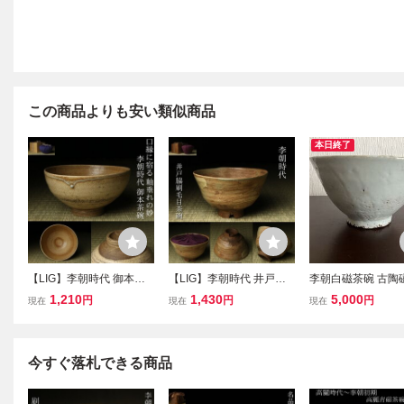
この商品よりも安い類似商品
本日終了
【LIG】李朝時代 御本茶
【LIG】李朝時代 井戸脇
李朝白磁茶碗 古陶
碗 箱 仕覆付 見事な仕立
刷毛目茶碗 時代箱 中込
品 茶道具 時代物 
1,210
1,430
5,000
円
円
円
現在
現在
現在
て 口縁に宿る釉垂れの妙
仕覆付 切高台 高麗茶碗
碗 高麗茶碗 見事
高麗茶陶 茶道具 茶器 古
青井戸 古萩 伊羅保 朝鮮
（かいらぎ） 古美
美術品 2607.797
古陶磁器 古美術 数奇者収
茶陶 粉引
蔵品2607.724
今すぐ落札できる商品