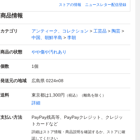
古美術品 コレクタ
共箱 共布 栞 本物
代 聖母マリア モ
信仰画 カササギ
色
ストアの情報
ニュースレター配信登録
ー収蔵品 2605.55
保証 漆黒に咲く、
ザイク画 特大全長
虎 古美術品 数奇
桜
1
銀花の極致 2607.
114㎝ 圧倒緻密な
者収蔵品2607.788
布
商品情報
107
細工 資産家収蔵品
本
2607.929
7
カテゴリ
アンティーク、コレクション
工芸品
陶芸
中国、朝鮮半島
李朝
商品の状態
やや傷や汚れあり
個数
1
個
発送元の地域
広島県 0224n08
送料
東京都は
1,300円
（税込）（離島を除く）
詳細
支払い方法
PayPay残高等、PayPayクレジット、クレジッ
トカードなど
詳細はストア情報・商品説明を確認するか、ストアに確
認してください