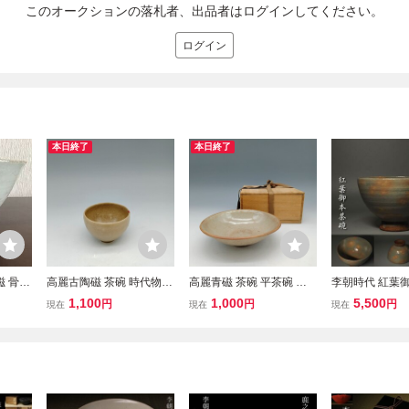
このオークションの落札者、出品者はログインしてください。
ログイン
本日終了
本日終了
磁 骨董
高麗古陶磁 茶碗 時代物
高麗青磁 茶碗 平茶碗 木
李朝時代 紅葉御
井戸茶
茶道具 骨董品 李朝 在
箱付 時代物 骨董品 茶道
付き 仕覆付き 
1,100
1,000
5,500
円
円
円
現在
現在
現在
な梅花皮
銘 青磁 高麗 古美
具 李朝 高麗 古美術 青磁
術 骨董
術 26071903E
26071911A