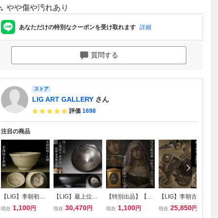
やや傷や汚れあり
あなただけの特別なクーポンを受け取れます
詳細
質問する
ストア
LIG ART GALLERY
さん
評価
1698
注目の商品
【LIG】李朝初期
【LIG】最上位作
【特別出品】【LI
【LIG】李朝古民
【
～中期 金海型手茶
人間国宝 清水卯一
G】時代宗教美術
画 紙本彩色 虎鵲
人
1,100
30,470
1,100
25,850
円
円
円
円
現在
現在
現在
現在
現
碗 高麗茶陶 粉引
鉄耀(蓬莱耀)茶碗
中世ヨーロッパ時
図 朝鮮民画 民間
泉