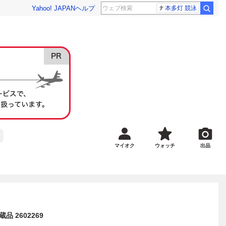
Yahoo! JAPAN
ヘルプ
本多灯 競泳
マイオク
ウォッチ
出品
 2602269