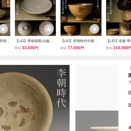
～李朝初
【LIG】李朝初期 白磁 平
【LIG】李朝時代中期 紅
【LIG】名碗 
「水
茶碗 時代箱 全羅南道谷城
葉呉器茶碗 時代箱 仕覆付
期 古三島 三作
33,000
77,000
110,000
円
円
即決
即決
即決
覆 李
出土 茶道具 時代古玩 コ
鹿之子 絵高麗 高麗茶陶
時代箱 金字系塗
 コレ
レクター収蔵品 2607.784
大徳寺呉器 茶道具 茶器
高麗茶陶 茶道具
562
コレクター収蔵品 2605.5
レクター収蔵品 2
15