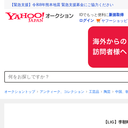
【緊急支援】令和8年熊本地震 緊急支援募金にご協力ください
IDでもっと便利に
新規取得
ログイン
ヤフーショッピ
オークショントップ
アンティーク、コレクション
工芸品
陶芸
中国、
【LIG】李朝