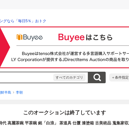
ングなら「毎日5％」おトク
すべてのカテゴリ
＋条件指定
朝鮮半島
李朝
このオークションは終了しています
時代 高麗茶碗 平茶碗 銘「白浪」 茶道具 仕覆 漆塗箱 古美術品 蒐集家収蔵品