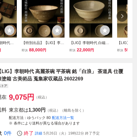
李朝時代前
【特別出品】【LIG】李朝
【LIG】李朝時代 白磁茶
【LIG】奔
三島茶碗
時代前期 宝城粉引 雨漏茶
碗 高麗茶陶 茶道具 茶器
茶碗に躍る 
88,000
22,000
55,00
円
円
円
即決
即決
即決
箱 仕覆付
碗 時代箱 粉青沙器 全羅
古美術品 旧家ウブ出し品
釉 御所丸茶
 茶器 コ
南道 李朝名碗 古美術品
2604.449
覆付 黒刷毛
606.656
時代茶道具 数奇者収蔵品
古美術品 
2605.515
品 2605.38
【LIG】李朝時代 高麗茶碗 平茶碗 銘「白浪」 茶道具 仕覆
漆塗箱 古美術品 蒐集家収蔵品 2602269
ストア
9,075
円
現在
（税込）
送料
東京都は
1,300円
（税込）（離島を除く）
配送方法
ゆうパック 80
配送方法一覧
条件により送料が異なる場合があります
0
件
終了
詳細
5月26日（火）19時22分
終了予定