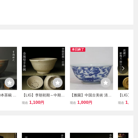
本日終了
本茶碗 箱
【LIG】李朝初期～中期
【雅園】中国古美術 清時
【LIG】桃
古美術品
金海型手茶碗 高麗茶陶 粉
代 青花 茶碗 茶道具 古玩
黄瀬戸 彫梅
1,100
1,000
1,980
円
円
現在
現在
現在
引 古美術品 コレクター収
骨董 時代物 古美術 唐物
時代箱 膽礬
蔵品 2605.551
当時物 置物 w1
茶道具 古美
蔵品2607.7