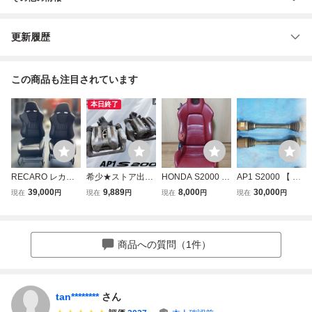
更新履歴
この商品も注目されています
本日終了
RECARO レカ
希少★ストア出品
HONDA S2000 純
AP1 S2000 【 ド
ロ KBA90513 S
★ HONDA ホンダ
正 オプション レ
ライブシャフト ド
39,000
9,889
8,000
30,000
現在
円
現在
円
現在
円
現在
円
2000 レーシング
純正 AP1 S2000
ッド レザー シー
ラシャ 左右 】 純
シート 左右セッ
リア ブレーキ キ
ト 赤革 運転席 右
正 HONDA ホンダ
ト ジャンク
ャリパー 片押し
側
前期 後期 JDM F2
左右セット 即納
0C F22C typeV ty
商品への質問（1件）
棚12C
peS VTEC AP2 A
19-7S
tan********
さん