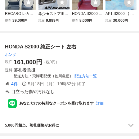
RECARO レカ
希少★ストア出品
HONDA S2000 純
AP1 S2000 【 ド
ロ KBA90513 S
★ HONDA ホンダ
正 オプション レ
ライブシャフト ド
39,000
9,889
8,000
30,000
現在
円
現在
円
現在
円
現在
円
2000 レーシング
純正 AP1 S2000
ッド レザー シー
ラシャ 左右 】 純
シート 左右セッ
リア ブレーキ キ
ト 赤革 運転席 右
正 HONDA ホンダ
ト ジャンク
ャリパー 片押し
側
前期 後期 JDM F2
左右セット 即納
0C F22C typeV ty
HONDA S2000 純正シート 左右
棚12C
peS VTEC AP2 A
19-7S
ホンダ
161,000
円
現在
（税0円）
落札者負担
送料
配送方法
飛脚宅配便（佐川急便）
配送方法一覧
4
件
5月18日（月）19時32分
終了
目立った傷や汚れなし
あなただけの特別なクーポンを受け取れます
詳細
5,000円相当、落札価格がお得に