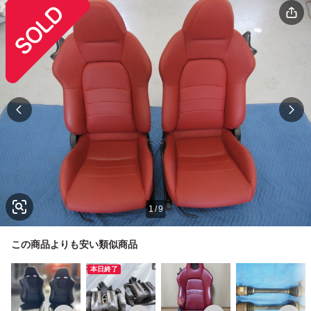
1
/
9
この商品よりも安い類似商品
本日終了