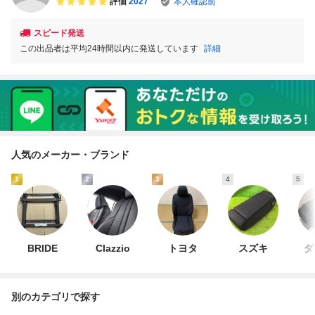
評価
2027
本人確認前
スピード発送
この出品者は平均24時間以内に発送しています
詳細
人気のメーカー・ブランド
1
2
3
4
5
BRIDE
Clazzio
トヨタ
スズキ
ダ
別のカテゴリで探す