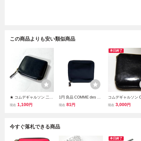
この商品よりも安い類似商品
本日終了
★ コムデギャルソン 二つ
1円 良品 COMME des GA
コムデギャルソン 
折り財布 ブラック ラウン
RCONS コムデギャルソ
E des GARCONS
1,100
81
3,000
円
円
円
現在
現在
現在
ドジップ レザー 本革 ミ
ン 2つ折り ラウンドファ
ウンドファスナー 
ニ財布 黒 メンズ レディ
スナー 財布 ブラック×ゴ
り レザー スペイン
ース COMME des GARC
ールド
系 メンズ レディー
ONS 現状品
理Ｈ
今すぐ落札できる商品
本日終了