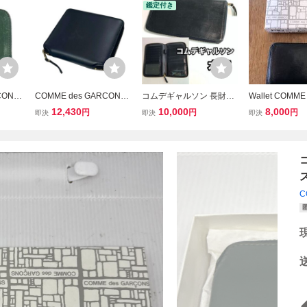
鑑定付き
CONS
COMME des GARCONS
コムデギャルソン 長財布
Wallet COMME
財布 コ
ARECALF ラウンドジッ
パスポートケース カード
CONS L字型ZIP 
12,430
10,000
8,000
円
円
円
即決
即決
即決
中古 Y
プウォレット 80710001
ラウンドファスナー 本革
65428
名刺入れ ドキュメントケ
ース
C