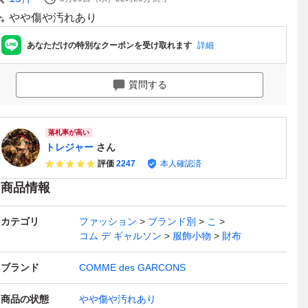
やや傷や汚れあり
あなただけの特別なクーポンを受け取れます
詳細
質問する
落札率が高い
トレジャー
さん
評価
2247
本人確認済
商品情報
カテゴリ
ファッション
ブランド別
こ
コム デ ギャルソン
服飾小物
財布
ブランド
COMME des GARCONS
商品の状態
やや傷や汚れあり