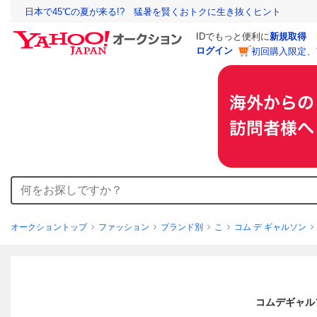
日本で45℃の夏が来る!? 猛暑を賢くおトクに生き抜くヒント
IDでもっと便利に
新規取得
ログイン
初回購入限定、
オークショントップ
ファッション
ブランド別
こ
コム デ ギャルソン
コムデギャルソ