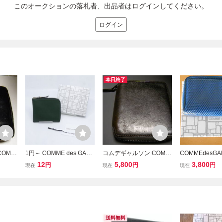
このオークションの落札者、出品者はログインしてください。
ログイン
本日終了
COMM
1円～ COMME des GAR
コムデギャルソン COMM
COMMEdesGA
 財布 ラ
CONS コムデギャルソン
E des GARCONS 財布 ラ
コムデギャルソ
12
5,800
3,800
円
円
円
現在
現在
現在
二つ折
L字ファスナー 財布 SA31
ウンドファスナー 二つ折
LUXURY BLU
製 黒
00 レザー グリーン 緑 Bot
り レザー スペイン製 シ
銭入れ
ス 管
tle Green 中古 送料無
ルバー系 メンズ レディー
料！！
ス 管理Ｈ
送料無料