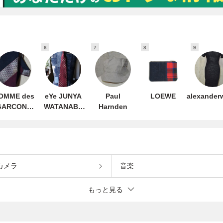
6
7
8
9
OMME des
eYe JUNYA
Paul
LOEWE
alexander
GARCONS
WATANABE
Harnden
HOMME
MAN
HOMME
カメラ
音楽
もっと見る