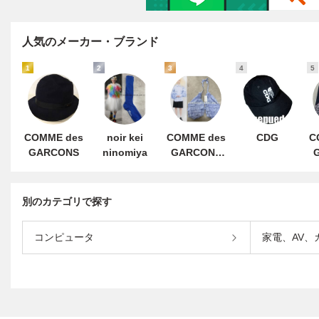
人気のメーカー・ブランド
1
2
3
4
5
COMME des
noir kei
COMME des
CDG
C
GARCONS
ninomiya
GARCONS
GIRL
別のカテゴリで探す
コンピュータ
家電、AV、