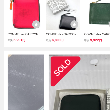
COMME des GARCONS
COMME des GARCONS
COMME des GAR
コムデギャルソン スーパ
コムデギャルソン SA310
コムデギャルソン 
5,291
6,809
9,922
円
円
円
即決
即決
即決
ーフロー ラウンドジップ
0VB L字ファスナー コイ
インケース レザー 
レザーウォレット 財布 8Z
ンケース 財布 黒 ■■◎ メ
11374818
-H021-051 ピンク ITFF3
ンズ ○
HQ8CECS