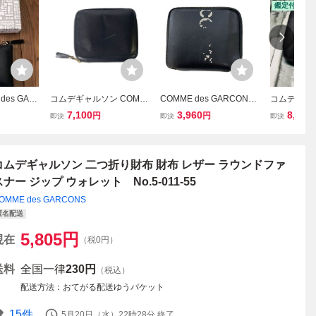
鑑定付き
 des GAR
コムデギャルソン COMM
COMME des GARCONS
コムデギャル
Wallet
E des GARCONS 二つ折
◆二つ折り財布/ラウンド
E des GA
7,100
3,960
8,573
円
円
即決
即決
即決
り財布 レザー ラウンドフ
ファスナー/ロゴ/ブラック
ドファスナ
ァスナー ブラック ☆AA
★ メンズ
コムデギャルソン 二つ折り財布 財布 レザー ラウンドファ
スナー ジップ ウォレット No.5-011-55
OMME des GARCONS
匿名配送
5,805
円
現在
（税0円）
送料
全国一律
230円
（税込）
配送方法
おてがる配送ゆうパケット
15
件
5月20日（水）22時28分
終了