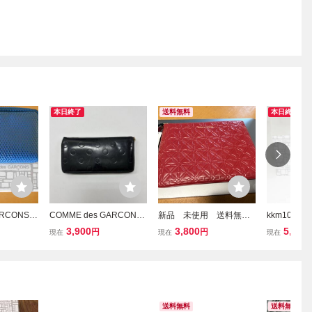
本日終了
送料無料
本日終了
RCONS
COMME des GARCONS
新品 未使用 送料無
kkm1098
ン レザー
コム デ ギャルソン エナ
箱紙タグ付 コムデギャ
ソン L字フ
3,900
3,800
5,144
円
円
現在
現在
現在
E ブルー 小
メル ドット ラウンド ジ
ルソン ウォレット ジップ
ンケース SA
ップ ウォレット 財布 長
ポーチ 大 SA510EA Wall
ック 黒 ブ
財布 BLACK ブラック 80
et COMME des GARCON
型押し本革 
5-0010
S SA5100 赤
RCONS
送料無料
送料無料