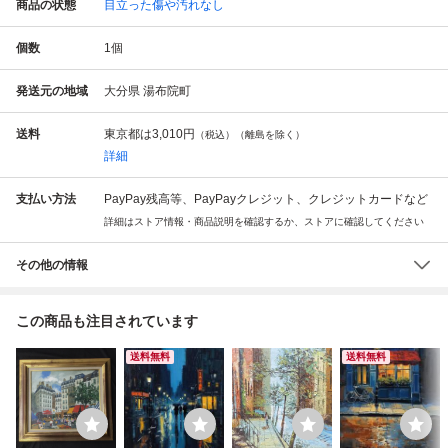
商品の状態
目立った傷や汚れなし
個数
1
個
発送元の地域
大分県 湯布院町
送料
東京都は
3,010円
（税込）（離島を除く）
詳細
支払い方法
PayPay残高等、PayPayクレジット、クレジットカードなど
詳細はストア情報・商品説明を確認するか、ストアに確認してください
その他の情報
この商品も注目されています
送料無料
送料無料