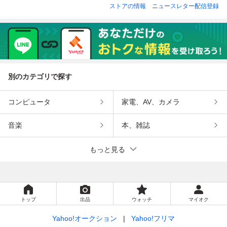
フ 壁掛 ■ イタリア
人画 油彩 キャン
装 ■ 日本を代表す
装 ■ 日本を代表す
ストアの情報
ニュースレター配信登録
国立フィレンツェ
バス 3号 ■ フラン
る洋画家 白日会会
る洋画家 白日会会
美術学院卒 太平洋
スの画家 シャロワ
長 芸術院会員 気
長 芸術院会員 気
美術会会員 内閣総
黄金期の可憐で色
品あふれる女性美
品あふれる女性美
理大臣賞
彩鮮やかな逸品
別のカテゴリで探す
コンピュータ
家電、AV、カメラ
音楽
本、雑誌
もっと見る
トップ
出品
ウォッチ
マイオク
Yahoo!オークション
Yahoo!フリマ