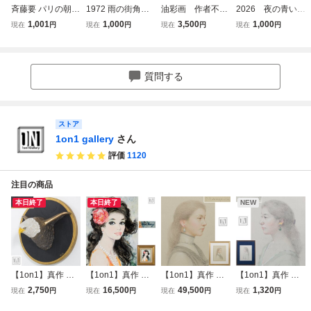
斉藤要 パリの朝
1972 雨の街角油
油彩画 作者不
2026 夜の青いカ
油彩画 絵画 10号
絵風アートポスタ
明 海外の街並
フェ自転車と水た
1,001
1,000
3,500
1,000
現在
円
現在
円
現在
円
現在
円
額装 63×70.5cm
ー青い街並み印象
み 風景画 F10
まり風景画アート
芸術品 美術品 真
派風景画インテリ
号 サイン有り 真
ポスター油彩風飾
作
ア
作 油絵 額縁
額装 インテリア
質問する
ストア
1on1 gallery
さん
評価
1120
注目の商品
本日終了
本日終了
NEW
【1on1】真作 鳥
【1on1】真作 ベ
【1on1】真作 中
【1on1】真作 中
屋尚行 木彫彩色
ルナール・シャロ
山忠彦 原画 美人
山忠彦 原画 美人
2,750
16,500
49,500
1,320
現在
円
現在
円
現在
円
現在
円
テラコッタ レリー
ワ 『マリア』 美
画 パステル 6号 額
画 パステル 8号 額