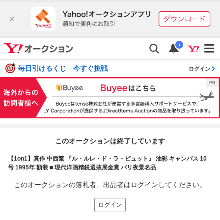
i
毎日引けるくじ 今すぐ挑戦
ログイン
このオークションは終了しています
【1on1】真作 中西繁 『ル・ルレ・ド・ラ・ビュット』 油彩 キャンバス 10
号 1995年 額装 ■ 現代洋画精鋭選抜展金賞 パリ夜景名品
このオークションの落札者、出品者はログインしてください。
ログイン