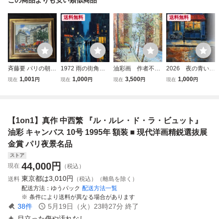
送料無料
送料無料
斉藤要 パリの朝
1972 雨の街角油
油彩画 作者不
2026 夜の青いカ
油彩画 絵画 10号
絵風アートポスタ
明 海外の街並
フェ自転車と水た
1,001
1,000
3,500
1,000
現在
円
現在
円
現在
円
現在
円
額装 63×70.5cm
ー青い街並み印象
み 風景画 F10
まり風景画アート
芸術品 美術品 真
派風景画インテリ
号 サイン有り 真
ポスター油彩風飾
作
ア
作 油絵 額縁
額装 インテリア
【1on1】真作 中西繁 『ル・ルレ・ド・ラ・ビュット』
油彩 キャンバス 10号 1995年 額装 ■ 現代洋画精鋭選抜展
金賞 パリ夜景名品
ストア
44,000
円
現在
（税込）
東京都は
3,010円
送料
（税込）（離島を除く）
配送方法
ゆうパック
配送方法一覧
条件により送料が異なる場合があります
38
件
5月19日（火）23時27分
終了
目立った傷や汚れなし