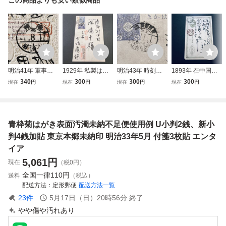
明治41年 軍事郵
1929年 私製はが
明治43年 時刻入
1893年 在中国日
便使用例 朝鮮発信
き書留便使用例 田
鉄郵印使用例 「東
本郵便局使用例 二
340
300
300
300
現在
円
現在
円
現在
円
現在
円
櫛型「海州」朝鮮
沢1銭5厘、風景10
京青森線」枠なし
重丸MEIJI印 SHA
型印 福井県宛はが
銭貼 櫛型 長野・
菊はがき 埼玉 栗
NGHAI 上海局 名
き エンタイア
池田 エンタイア
橋発 東京宛 エン
古屋宛着印 裏面K
タイア
OBE中継印 エンタ
青枠菊はがき表面汚濁未納不足便使用例 U小判2銭、新小
イア
判4銭加貼 東京本郷未納印 明治33年5月 付箋3枚貼 エンタ
イア
5,061
円
現在
（税0円）
全国一律
110円
送料
（税込）
配送方法
定形郵便
配送方法一覧
23
件
5月17日（日）20時56分
終了
やや傷や汚れあり