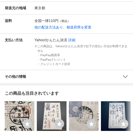
発送元の地域
東京都
送料
全国一律
110円
（税込）
他の配送方法あり、都道府県を変更
支払い方法
Yahoo!かんたん決済
詳細
この商品は、Yahoo!かんたん決済で以下の支払い方法が利用できま
せん
・PayPay残高等
・PayPayクレジット
・クレジットカード決済
その他の情報
この商品も注目されています