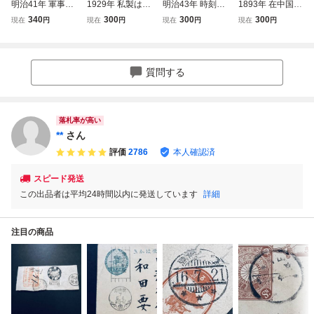
明治41年 軍事郵
1929年 私製はが
明治43年 時刻入
1893年 在中国日
便使用例 朝鮮発信
き書留便使用例 田
鉄郵印使用例 「東
本郵便局使用例 二
340
300
300
300
現在
円
現在
円
現在
円
現在
円
櫛型「海州」朝鮮
沢1銭5厘、風景10
京青森線」枠なし
重丸MEIJI印 SHA
型印 福井県宛はが
銭貼 櫛型 長野・
菊はがき 埼玉 栗
NGHAI 上海局 名
き エンタイア
池田 エンタイア
橋発 東京宛 エン
古屋宛着印 裏面K
タイア
OBE中継印 エンタ
質問する
イア
落札率が高い
**
さん
評価
2786
本人確認済
スピード発送
この出品者は平均24時間以内に発送しています
詳細
注目の商品