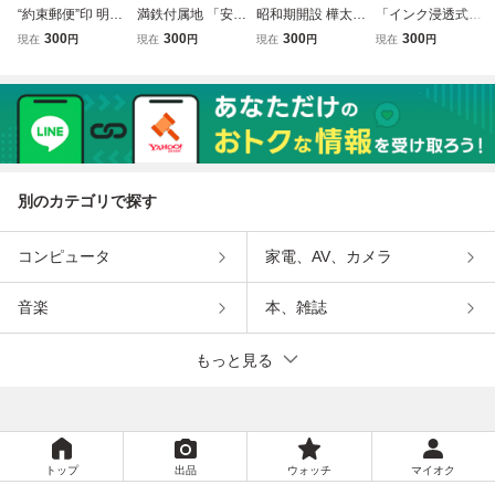
“約束郵便”印 明治
満鉄付属地 「安東
昭和期開設 樺太希
「インク浸透式丸
36年 菊切手半銭
県」局名横一列標
少局使用例 櫛型
一印」使用例 丸一
300
300
300
300
現在
円
現在
円
現在
円
現在
円
単貼帯封 櫛型 京
語機械印使用例
「樺太・保恵」昭
山城・京都 特徴的
橋 越後国宛 エン
「豊かな貯金 明る
和16年 三ツ星印
な網目ある消印 明
タイア
い人生」昭和7年
楠公2銭はがき 敷
治31年 紐枠1銭は
楠公1銭5厘はがき
香町保恵村発 エン
がき 年賀状 エン
満州 エンタイア
タイア
タイア
別のカテゴリで探す
コンピュータ
家電、AV、カメラ
音楽
本、雑誌
もっと見る
トップ
出品
ウォッチ
マイオク