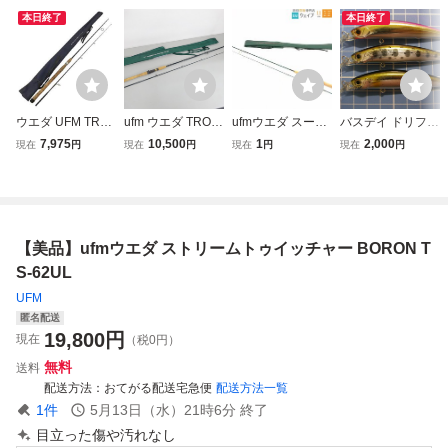
本日終了
本日終了
ウエダ UFM TRO
ufm ウエダ TROU
ufmウエダ スーパ
バスデイ ドリフト
UT STINGER BO
T PLUGGING SPI
ースティンガー ボ
トゥイッチャー 7
7,975
10,500
1
2,000
現在
円
現在
円
現在
円
現在
円
RON トラウトス
N トラウト プラッ
ロン SSS-82
0S 3個セット
ティンガー ボロン
ギング スピン GS-
シュガーミノー
TSS-92 トラウト
832H GS-832H
ドリフト
ロッド 中古 H112
8’3’’ 6～12lb 7～2
42845
1gr 竿袋付き 竿 フ
【美品】ufmウエダ ストリームトゥイッチャー BORON T
ィッシング
S-62UL
UFM
匿名配送
19,800
円
現在
（税0円）
無料
送料
配送方法
おてがる配送宅急便
配送方法一覧
1
件
5月13日（水）21時6分
終了
目立った傷や汚れなし