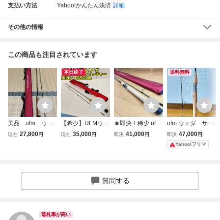
支払い方法
Yahoo!かんたん決済
詳細
その他の情報
この商品も注目されています
本日終了
送料無料
美品 ufm ウエ
【希少】UFMウエ
★即決！稀少 ufm
ufm ウエダ サー
ダ ストリームト
ダ ストリームト
ウエダ サーフェイ
フェイストィッチ
27,800
35,000
41,000
47,000
現在
円
現在
円
即決
円
即決
円
ゥイッチャー ボ
ゥイッチャーボロ
ストゥイッチャー
ャー64S BORON
Yahoo!フリマ
ロン TS52UL
ン TS52UL 収納
ボロン STS-77 Si
STS64Si
ケース付き 良
美品！梱包費無料
品
袋付き UEDA Surf
aceTwitcher BOR
質問する
ON ★
落札率が高い