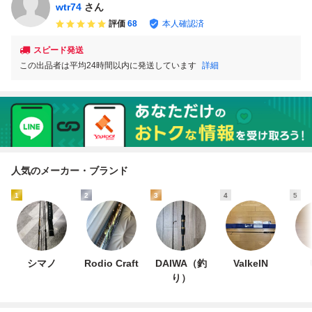
wtr74
さん
評価
68
本人確認済
スピード発送
この出品者は平均24時間以内に発送しています
詳細
人気のメーカー・ブランド
1
2
3
4
5
シマノ
Rodio Craft
DAIWA（釣
ValkeIN
り）