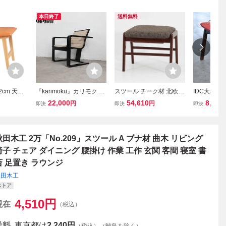
本日終了
送料無料
cm 天然
『karimoku』カリモク ア
スツール チーク材 北欧ビ
IDC大塚家
木製 北欧
ームチェア ラウンジチェ
ンテージ家具 木製 腰掛け
ースツール 
22,000
54,610
8,801
円
円
即決
即決
即決
 リビング
ア ダイニングチェア 食卓
オットマン 足置き 収納付
勇 曲げ木 
 キャメル
チェア リビングチェア チ
玄関椅子 クッション レト
椅子 チェア
A
ェア 椅子 イス RWcha22
ロ
イニング 腰掛
3
OKKO ビー
秋田木工 2万「No.209」スツール A ブナ材 曲木 リビング
椅子 チェア ダイニング 腰掛け 作業 工作 玄関 客間 寝室 書
斎 足置き ラウンジ
秋田木工
ストア
4,510
円
現在
（税込）
送料
東京都は
2,240円