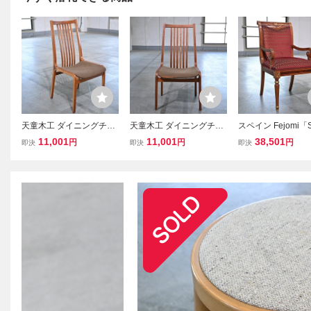
天童木工 ダイニングチェ
天童木工 ダイニングチェ
スペイン Fejomi「S
ア A チーク材 成形合板 リ
ア B チーク材 成形合板 リ
N」37万 アームチェ
11,001
11,001
38,501
円
円
円
即決
即決
即決
ビング ラウンジ 食卓 書
ビング ラウンジ 食卓 書
ウォールナット材 
斎 玄関 応接室 カフェ ホ
斎 玄関 応接室 カフェ ホ
グ ダイニング ラウ
テル ロビー 椅子 プライ
テル ロビー 椅子 プライ
書斎 ホテル カフェ
ウッド Tendo
ウッド Tendo
椅子 クラシカル