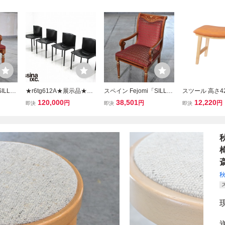
ILLO
★r6tg612A★展示品★カ
スペイン Fejomi「SILLO
スツール 高さ42
ア A
ッシーナixc★76.5万★LI
N」37万 アームチェア B
木 椅子 チェア 
120,000
38,501
12,220
円
円
円
即決
即決
即決
リビン
MA★リマ★本革★レザー
ウォールナット材 リビン
おしゃれ 腰掛け
ンジ
★モダン★ダイニングチ
グ ダイニング ラウンジ
オットマン 玄関
 客間
ェア★4脚セット★イス★
書斎 ホテル カフェ 客間
MAZUK-0151C
椅子★
椅子 クラシカル