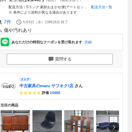
（税込）（離島を除く）
配送方法
Sランク:家財おまかせ便(アートセッティングデリバリー)
配送方法一覧
条件により送料が異なる場合があります
7
件
5月6日（水）23時28分
終了
傷や汚れあり
あなただけの特別なクーポンを受け取れます
詳細
質問する
ストア
中古家具のmaru ヤフオク!店
さん
評価
14468
注目の商品