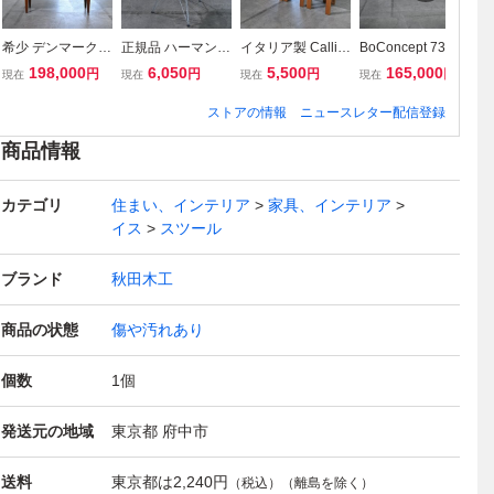
希少 デンマーク製
正規品 ハーマンミ
イタリア製 Callig
BoConcept 73万
未
Brunn Hansen キ
ラー 7万「シェル
aris トールバック
「Modena / モデ
LE
198,000
6,050
5,500
165,000
円
円
円
円
現在
現在
現在
現在
現
ャビネット チーク
サイドチェア DS
チェア 4脚セット
ナ」コーナーソフ
w
材 無垢 ビンテー
R」B チャールズ
ビーチ材 ハイバッ
ァ オットマン カ
ィ
ストアの情報
ニュースレター配信登録
ジ サイドボード
＆レイ・イームズ
ク ダイニング _ フ
ウチソファ モジュ
チ
ミッドセンチュリ
リビング 店舗 ダ
ィラデルフィア Pi
ール モダン 北欧
人
商品情報
ー リビング ホテ
イニング ラウンジ
etro Costantini ピ
デンマーク リビン
ム
ル 収納 店舗
Herman Miller
エトロ
グ ボーコンセプト
タ
カテゴリ
住まい、インテリア
家具、インテリア
イス
スツール
ブランド
秋田木工
商品の状態
傷や汚れあり
個数
1
個
発送元の地域
東京都 府中市
送料
東京都は
2,240円
（税込）（離島を除く）