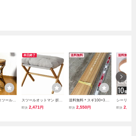
本日終了
送料無料
送料無料
スツール
スツールオットマン 折り
送料無料＊スギ100×3.0×
シーリングラ
 ブラウン
たたみ 足置き台スツール
3.0ｃｍ15本セット/1000
電気 8畳 1
2,471
2,550
2,580
円
円
即決
即決
即決
アジアン家
竹製 低い腰掛けクッショ
×30×30/天然木/粗材/DIY/
ングライト 
ン付きふわふわ取り外し
木工/工作/淀/角材/下地材/
コン 明るい
可能洗えるカバー玄関寝
手作り/すぎ/杉
ビング 部屋 寝
室椅子グレー家具
36