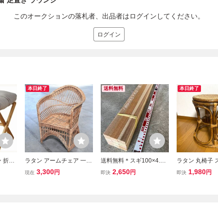
書斎 足置き ラウンジ
このオークションの落札者、出品者はログインしてください。
ログイン
本日終了
送料無料
本日終了
 折り
ラタン アームチェア 一人
送料無料＊スギ100×4.5×
ラタン 丸椅子 
ツール
掛け リビング ラウンジ
3.0ｃｍ12本セット/1000
丸型いす チェア
3,300
2,650
1,980
円
円
円
現在
即決
即決
ッショ
カフェ 寝室 椅子 ホテル
×45×30/天然木/粗材/DIY/
腰掛け レトロ 
り外し
待合室 店舗什器 ロビー
木工/工作/野縁/胴縁/角材/
具 銭湯
玄関寝
庭 籐 テラス 屋外 ディス
下地材/手作り/すぎ/杉
プレイ