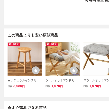
関 客間 寝室 
この商品よりも安い類似商品
本日終了
本日終了
★ナチュラルインテリア
ツールオットマン折りた
スツールオットマン
★ 無垢材 スツール 丸型
たみ足置き台スツール竹
たたみ 足置き台ス
3,980
1,070
1,970
円
円
円
現在
即決
即決
木製 丸椅子 腰掛け ダイ
製低い腰掛けクッション
竹製 低い腰掛けク
ニングチェア 屋外 ガーデ
付きふわふわ取り外し可
ン付きふわふわ取
ンチェア 北欧 カフェ風
能洗えるカバー玄関 寝室
可能洗えるカバー
キッチン 玄関
椅子グレー家具
室椅子グレー家具
今すぐ落札できる商品