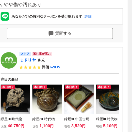
やや傷や汚れあり
あなただけの特別なクーポンを受け取れます
詳細
質問する
ストア
落札率が高い
ミドリヤ
さん
評価
62835
注目の商品
本日終了
本日終了
本日終了
本日終了
緑屋i■ 時代物 ク
緑屋c■ 時代物 黒
緑屋t■ 中国古玩
緑屋i■ 時代物 古
緑
メール 石板 石
褐釉 水注 高麗
端渓硯 蓋台付
九谷 青九谷 鉢
メ
46,750
1,100
3,520
5,109
円
円
円
円
現在
現在
現在
現在
現
像 レヴァンタ像
遼時代 唐物 時代
縦約25cm 重量約
径約21cm 木
像