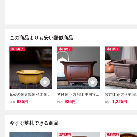
この商品よりも安い類似商品
本日終了
本日終了
本日終了
紫砂の鉢盆栽鉢 植木鉢 小
紫砂鉢 正方形鉢 中国宜興
紫砂鉢 正方形奎面
品盆栽鉢 大品盆栽鉢
盆栽鉢 植木鉢 小品盆栽鉢
鉢 植木鉢 小品盆栽
935
935
1,225
円
円
円
現在
現在
現在
大品盆栽鉢
品盆栽鉢
今すぐ落札できる商品
送料無料
送料無料