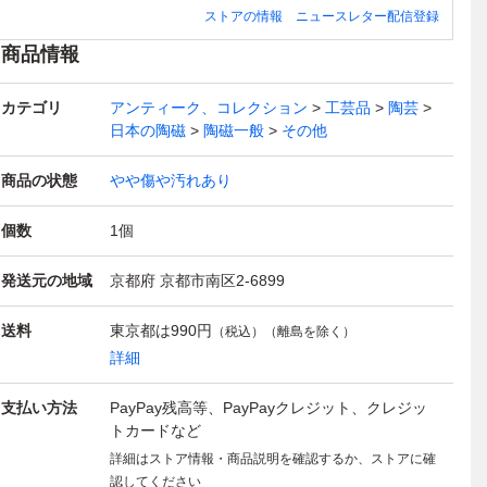
仏像 高約32.5cm
物 i9/6-6767/5-3
3.96㎏ 松花江緑
箱 古陶磁 i9/08
像
ストアの情報
ニュースレター配信登録
ガンダーラ カン
#80
石硯 唐物 時代物
05-4/30-7#80
ガ
ボジア仏教美術 i
書道具 i9/6-676
ジ
商品情報
9/0805-8/22-5#10
2/30-5#80
80
0
カテゴリ
アンティーク、コレクション
工芸品
陶芸
日本の陶磁
陶磁一般
その他
商品の状態
やや傷や汚れあり
個数
1
個
発送元の地域
京都府 京都市南区2-6899
送料
東京都は
990円
（税込）（離島を除く）
詳細
支払い方法
PayPay残高等、PayPayクレジット、クレジッ
トカードなど
詳細はストア情報・商品説明を確認するか、ストアに確
認してください