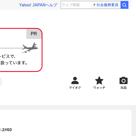
Yahoo! JAPAN
ヘルプ
社会服務要員
マイオク
ウォッチ
出品
2#60