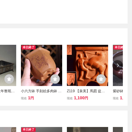
本日終了
本日終了
政年整珉鋳
小六方鉢 手刻絵多肉鉢 紫
Z119 【泉美】馬図 盆栽
紫砂鉢 円形
刻 龍 鳳
砂の鉢 盆栽鉢 植木鉢 小
鉢 植木鉢カバー 四方形
栽鉢 植木鉢
1
1,100
1,125
円
円
現在
現在
現在
足 長方 水
品盆栽鉢 大品盆栽鉢
小品鉢 盆器
大品盆栽鉢
盆栽鉢 唐
 花器
本日終了