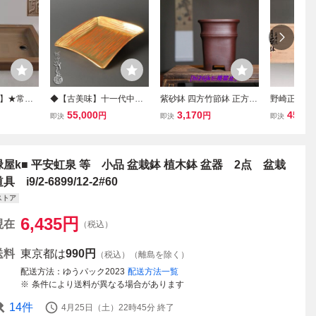
】★常滑
◆【古美味】十一代中川
紫砂鉢 四方竹節鉢 正方形
野崎正二 （
留平 有趣
浄益 金紅銅折溜四方盆 茶
串筒蘭鉢 蘭草鉢 植木鉢小
焼 白薩摩
55,000
3,170
45,00
円
円
即決
即決
即決
鉢② 盆栽
道具 保証品 WDd8
品盆栽鉢 大品盆栽鉢
9.0㎝ 金
3 蘭鉢 盆栽
栽 植木
緑屋k■ 平安虹泉 等 小品 盆栽鉢 植木鉢 盆器 2点 盆栽
具 i9/2-6899/12-2#60
ストア
6,435
円
現在
（税込）
送料
東京都は
990円
（税込）（離島を除く）
配送方法
ゆうパック2023
配送方法一覧
条件により送料が異なる場合があります
14
件
4月25日（土）22時45分
終了