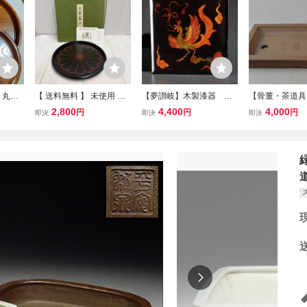
）丸盆
【 送料無料 】 未使用 ◆
【夢讃岐】木製漆器 八
【骨董・茶道具
り貫
平安 象彦 大原盆 直径 24c
雲塗 菓子器/盆 175×1
焼 渡辺敬深 萬
2,800
4,400
4,000
円
円
円
即決
即決
即決
盆 トレ
m 天然木 漆器 菊 伝統工
75 H60 uu469
陶苑★★長方平
 煎茶
芸 茶道具 茶道 お稽古 丸
鉢 gq002w22.
盆 菓子盆 菓子皿 漆塗り
道具 植木鉢
趣味 1
道