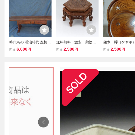
時代もの 明治時代 座机
送料無料 激安 鶏翅
銘木 欅（ケヤキ
文机 経机 時代墨書き 座
木 六角形 木製 平台 彫
２枚 天然木 く
6,000
2,980
2,500
円
円
円
即決
即決
即決
敷机 無垢板 茶道具 欅造
刻入り 敷台 飾台 盆栽台
き 美品 美杢 お
飾り台 花台 書道 盆栽台
可愛い花台 華台 香炉台煎
イ 木製 漆器 茶道具
植木鉢台 香炉台 香台 飾
茶道具 仏教美術 美術 唐
盆
台 寺院 神社
木