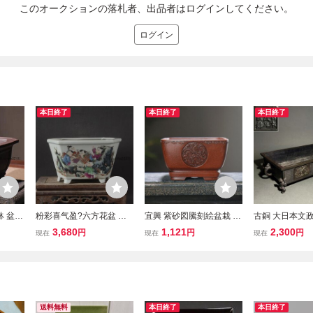
このオークションの落札者、出品者はログインしてください。
ログイン
本日終了
本日終了
本日終了
鉢 盆栽
粉彩喜气盈?六方花盆 多
宜興 紫砂図騰刻絵盆栽 菖
古銅 大日本文
鉢 大
肉菖蒲盆栽 植木鉢 小品盆
蒲盆 植木鉢 陶器鉢 盆栽
村田整珉 細密彫
3,680
1,121
2,300
円
円
円
現在
現在
現在
栽鉢 大品盆栽鉢
鉢
凰 亀 麒麟 唐子
盤 砂鉢 植木鉢 
銅 銅器 華道具
送料無料
本日終了
本日終了