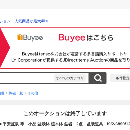
ション 人気商品が最大40％
すべてのカテゴリ
＋条件指定
陶磁
陶磁一般
その他
このオークションは終了しています
■ 平安虹泉 等 小品 盆栽鉢 植木鉢 盆器 2点 盆栽道具 i9/2-6899/12-