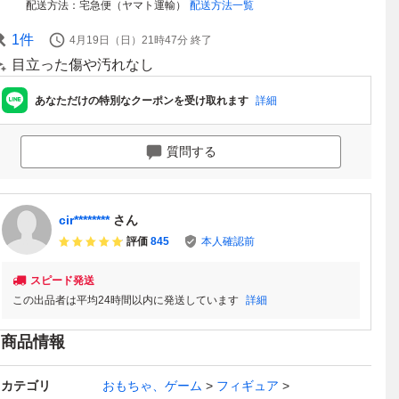
配送方法
宅急便（ヤマト運輸）
配送方法一覧
1
件
4月19日（日）21時47分
終了
目立った傷や汚れなし
あなただけの特別なクーポンを受け取れます
詳細
質問する
cir********
さん
評価
845
本人確認前
スピード発送
この出品者は平均24時間以内に発送しています
詳細
商品情報
カテゴリ
おもちゃ、ゲーム
フィギュア