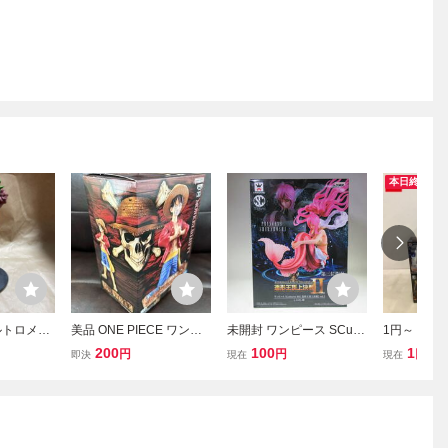
本日終了
ルトロメオ
美品 ONE PIECE ワンピ
未開封 ワンピース SCultu
1円～ 未開封 
ピース S
ース DXF ルフィ フィギ
res BIG 造形王頂上決戦2
Grandist
200
100
1
円
円
円
即決
現在
現在
G 造形王頂上
ュア BANDAI NAMCO BA
vol.1 しらほし姫 バンプレ
ルフィ ギア
E PIECE B
NPRESTO
スト 造形王 Ⅱ 魚人島 リ
決戦 vol.1
ュウグウ王国 しらほし