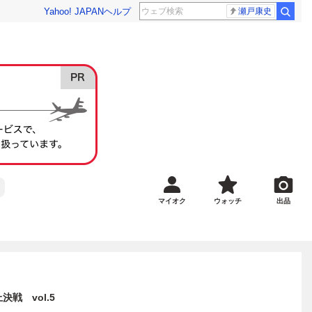
Yahoo! JAPAN
ヘルプ
瀬戸康史
マイオク
ウォッチ
出品
上決戦 vol.5