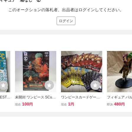
ィギュア 箱なし ②
このオークションの落札者、出品者はログインしてください。
ログイン
ESTO
未開封 ワンピース SCultu
ワンピースカードゲーム
フィギュア バ
COLOS
res BIG 造形王頂上決戦 v
ONE PIECE CARD 神の
フルカラー ワン
100
1
480
円
円
円
現在
現在
即決
戦 S
ol.5 ロロノア・ゾロ バン
島の冒険 受け継がれる意
Cultures BI
 マル
プレスト DXF フィギュア
志 決戦の刻 蒼海の七傑
決戦5 vol.4 ON
造形王 準優勝作品 麦わら
バラパック セット 29パッ
artolomeo
の一味
ク