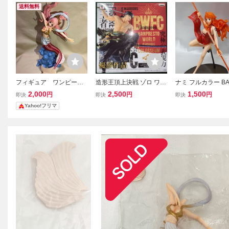
送料無料
フィギュア ワンピー
造形王頂上決戦 ゾロ ワン
ナミ フルカラー BA
ス しらほし 造形王頂
ピース フィギュア BWFC
STO WORLD FIGU
2,000
2,500
1,500
円
円
円
即決
即決
即決
上決戦 vol.5 one piece W
WORLD FIGURE COLOS
OLOSSEUM 造形
Yahoo!フリマ
ORLD FIGURE COLOSS
SEUM ロロノア vol.1 BA
決戦 vol.6 BWFC 2
EUM
NPRESTO zoro one piec
ンピース ONE PIE
e 新品
ィギュア