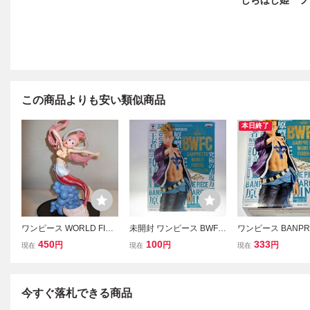
しらほし姫 フ
この商品よりも安い類似商品
本日終了
ワンピース WORLD FIGU
未開封 ワンピース BWFC
ワンピース BANPR
RE COLOSSEUM 造形王
BANPRESTO WORLD FI
WORLD FIGURE 
450
100
333
円
円
円
現在
現在
現在
頂上決戦 vol.5 フィギュア
GURE COLOSSEUM マ
SEUM 造形王頂上決
BWFC しらほし姫
ルコ 造形王頂上決戦SPE
PECIAL-MARCO-
CIAL MARCO バンプレス
コ 新品未開封
ト 不死鳥マルコ 白ひげ海
今すぐ落札できる商品
賊団