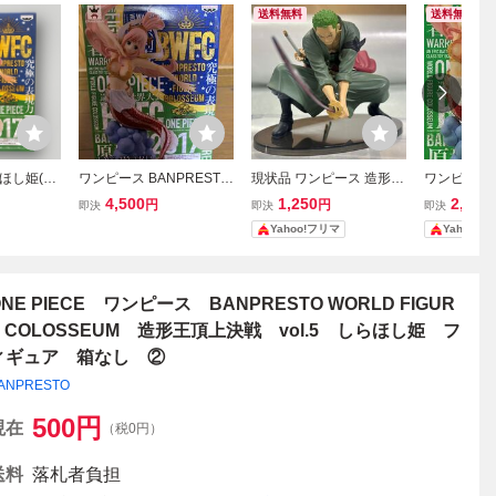
送料無料
送料無料
ほし姫(フ
ワンピース BANPRESTO
現状品 ワンピース 造形王
ワンピース 
ワンピース」
WORLD FIGURE COLOS
頂上決戦 フィギュア ロロ
頂上決戦 vo
4,500
1,250
2,480
円
円
即決
即決
即決
ORLD FI
SEUM 造形王頂上決戦 vo
ノア ゾロ ONE PIECE 箱
フィギュア
Yahoo!フリマ
Yahoo!
SEUM 造
l.5 BWFC しらほし姫
なし
l.5 フィギ
約20cm
ONE PIECE ワンピース BANPRESTO WORLD FIGUR
E COLOSSEUM 造形王頂上決戦 vol.5 しらほし姫 フ
ィギュア 箱なし ②
ANPRESTO
500
円
現在
（税0円）
送料
落札者負担