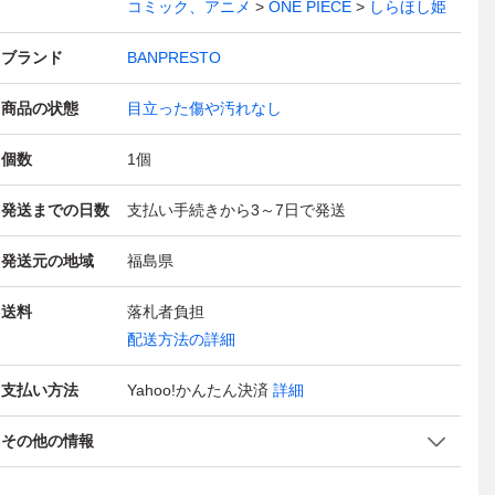
コミック、アニメ
ONE PIECE
しらほし姫
ブランド
BANPRESTO
商品の状態
目立った傷や汚れなし
個数
1
個
発送までの日数
支払い手続きから3～7日で発送
発送元の地域
福島県
送料
落札者負担
配送方法の詳細
支払い方法
Yahoo!かんたん決済
詳細
その他の情報