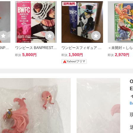
送料無料
NPRE
ワンピース BANPRESTO
ワンピースフィギュア 造
＜未開封＞しら
RE C
WORLD FIGURE COLOS
形王頂上決戦 BANPREST
ルカラー) 「
5,800
1,500
2,970
円
円
円
即決
即決
即決
王頂上
SEUM 造形王頂上決戦2 v
O WORLD FIGURE COL
BANPRESTO W
Yahoo!フリマ
017 ワ
ol.5 シャーロット・カタ
OSSEUM
GURE COLOS
CE フ
クリ 1種 フィギュア ONE
形王頂上決戦 vo
PIECE Figure BWFC
ュア★箱のサイズ
B