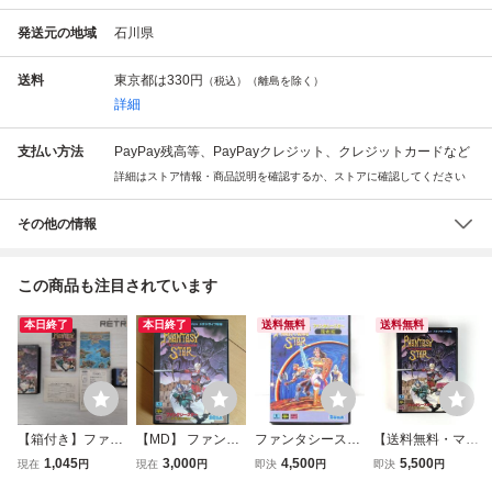
発送元の地域
石川県
送料
東京都は
330円
（税込）（離島を除く）
詳細
支払い方法
PayPay残高等、PayPayクレジット、クレジットカードなど
詳細はストア情報・商品説明を確認するか、ストアに確認してください
その他の情報
この商品も注目されています
本日終了
本日終了
送料無料
送料無料
【箱付き】ファン
【MD】 ファンタ
ファンタシースタ
【送料無料・マッ
タシースター「千
シースター 千年紀
ー 復刻版 箱と
プ付き】 セガ メ
1,045
3,000
4,500
5,500
現在
円
現在
円
即決
円
即決
円
年紀の終りに」 メ
の終りに MD SEG
ジャケットのみ
ガドライブ ファン