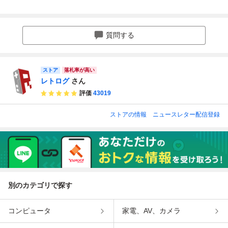
ガドライブ MD
A ハガキなど
【 MD / メガドラ
タシースター 千年
色々付き Phantas
イブ 】 No.
紀の終りに 箱説付
y Star
5345
き 動作確認済み M
D Phantasy Star
質問する
Ⅳ CIB Tested
ストア
落札率が高い
レトログ
さん
評価
43019
ストアの情報
ニュースレター配信登録
別のカテゴリで探す
コンピュータ
家電、AV、カメラ