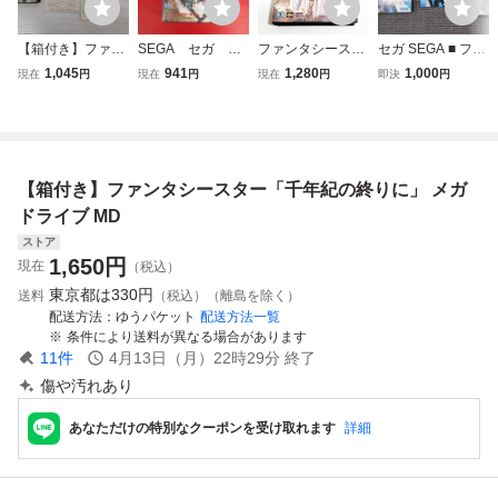
【箱付き】ファン
SEGA セガ フ
ファンタシースタ
セガ SEGA ■ ファ
タシースター「千
ァンタシースター
ーII 還らざる時の
ンタシースターIII
1,045
941
1,280
1,000
現在
円
現在
円
現在
円
即決
円
年紀の終りに」 メ
～千年紀の終わり
終わりに 【箱・説
時の継承者 完品
ガドライブ MD
わりに～ メガド
明書付き】※動作
箱説付 メガドライ
ライブ ゲーム
確認済・清掃済 2
ブ MD MEGA DRI
ソフト 現状品
本まで同梱可 セ
VE RPG ■ 動作品
梱包A (山 14POI
ガ メガドライブ
KT1936
【箱付き】ファンタシースター「千年紀の終りに」 メガ
ドライブ MD
ストア
1,650
円
現在
（税込）
東京都は
330円
送料
（税込）（離島を除く）
配送方法
ゆうパケット
配送方法一覧
条件により送料が異なる場合があります
11
件
4月13日（月）22時29分
終了
傷や汚れあり
あなただけの特別なクーポンを受け取れます
詳細