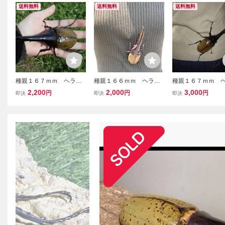
送料無料
送料無料
送料無料
種親１６７ｍｍ ヘラク
種親１６６ｍｍ ヘラク
種親１６７ｍｍ 
レス オオカブトムシ ３
レス オオカブトムシ ２
レス オオカブトム
2,200
2,000
3,000
円
円
円
即決
即決
即決
齢幼虫ペア
～３齢幼虫ペア
～３齢幼虫 2ペア