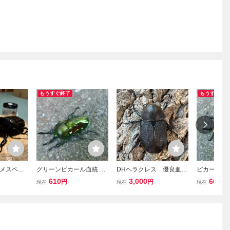
もうすぐ終了
もうすぐ終
メスペア
グリーンピカール血統 ニ
DHヘラクレス 優良血統
ピカール血統
ヘラクレス
ジイロクワガタ 成虫オス
メス単品⑤ ９日発送
ワガタ 成虫オ
610
3,000
600
円
円
円
現在
現在
現在
後食 ヘラ
5061
67.4ｍｍ