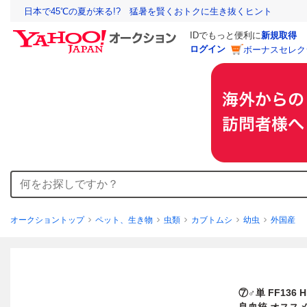
日本で45℃の夏が来る!? 猛暑を賢くおトクに生き抜くヒント
IDでもっと便利に
新規取得
ログイン
ボーナスセレク
オークショントップ
ペット、生き物
虫類
カブトムシ
幼虫
外国産
⑦♂単 FF136