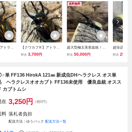
送料無料
アトラス
【クワカブＲ】アトラス
超大型極太美形血統！！
超珍品！ス
82mm 単
オオカブト オス78mm 単
DHヘラクレス♂165.5m
Blangpegay
3,700
50,000
25,00
円
円
即決
即決
即決
産 (アト
品 希少ベトナム産 (アト
m！！ヘラクレスオオカ
産 エンガ
ラス)
ブト カブトムシ
ト みたい
シ sp WF
匹 自作証
⑦♂単 FF136 HirokA 121㎜ 新成虫DHヘラクレス オス単
品 ヘラクレスオオカブト FF136未使用 優良血統 オスス
メ カブトムシ
3,250
円
現在
（税0円）
送料
落札者負担
配送方法
ゆうパック
配送方法一覧