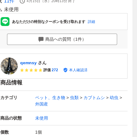
11
件
4月15日（水）20時13分
終了
未使用
あなただけの特別なクーポンを受け取れます
詳細
商品への質問（1件）
qemnsy
さん
評価
272
本人確認済
商品情報
カテゴリ
ペット、生き物
虫類
カブトムシ
幼虫
外国産
商品の状態
未使用
個数
1
個