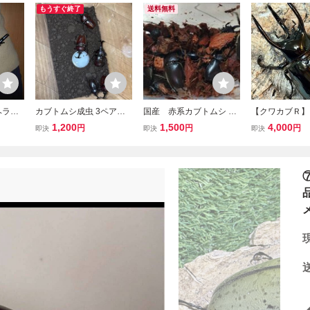
もうすぐ終了
送料無料
ヘラク
カブトムシ成虫 3ペア
国産 赤系カブトムシ 成
【クワカブＲ】
シ ２
（オス3匹・メス3匹） 計
虫 ♀5匹セット 天然採集
オオカブト オス
1,200
1,500
4,000
円
円
円
即決
即決
即決
6匹 WD 採集個体 千葉県
個体
品 希少ベトナム
産 夏休み
ラス)