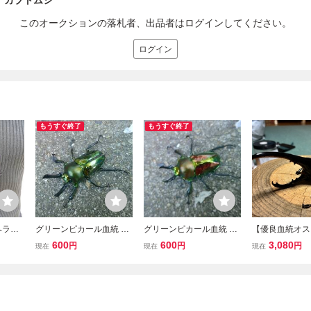
メ カブトムシ
このオークションの落札者、出品者はログインしてください。
ログイン
もうすぐ終了
もうすぐ終了
ヘラク
グリーンピカール血統 ニ
グリーンピカール血統 ニ
【優良血統オス
シ ２
ジイロクワガタ 成虫オス
ジイロクワガタ 成虫オス
新成虫】DH 
600
600
3,080
円
円
円
現在
現在
現在
5062
5057
オオカブト 未
クレス 145mm/
260801-1