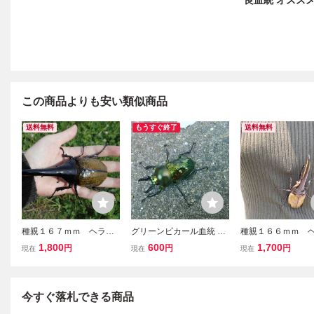
良血統 オスス
この商品よりも安い類似商品
送料無料
もうすぐ終了
送料無料
種親１６７ｍｍ ヘラク
グリーンピカール血統 ニ
種親１６６ｍｍ 
レス オオカブトムシ ３
ジイロクワガタ 成虫オス
レス オオカブトム
1,800
600
1,700
円
円
円
現在
現在
現在
齢幼虫ペア
5063
～３齢幼虫ペア
今すぐ落札できる商品