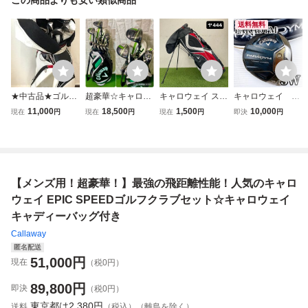
送料無料
★中古品★ゴルフ
超豪華☆キャロウ
キャロウェイ スタ
キャロウェイ パ
クラブセット V77
ェイEPIC MAX/SP
ンド式キャディバ
ラダイム フェア
11,000
18,500
1,500
10,000
現在
円
現在
円
現在
円
即決
円
3 キャディーバッ
EED等☆男性用 オ
ッグ中古 スタンド
ウェイウッド 3
グ付き TOURSTA
ールキャロウェイ
キャディーバック
W（15°） ヘッ
GE ツアーステー
セット☆キャロウ
ゴルフバッグ スタ
ドのみ／Callaway
ジ
ェイ製 キャディバ
ンド式
PARADYM 3
ッグ付き
番ウッド メン
【メンズ用！超豪華！】最強の飛距離性能！人気のキャロ
ズ・初心者・ゴル
フクラブ
ウェイ EPIC SPEEDゴルフクラブセット☆キャロウェイ
キャディーバッグ付き
Callaway
匿名配送
51,000
円
現在
（税0円）
89,800
円
即決
（税0円）
東京都は
2,380円
送料
（税込）（離島を除く）