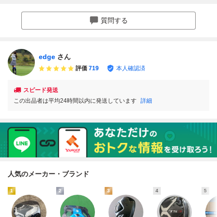
Y26072802
ジ
ェイ製 キャディバ
ッグ付き
質問する
edge
さん
評価
719
本人確認済
スピード発送
この出品者は平均24時間以内に発送しています
詳細
人気のメーカー・ブランド
1
2
3
4
5