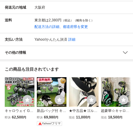
発送元の地域
大阪府
送料
東京都は
2,380円
（税込）（離島を除く）
配送方法の詳細、都道府県を変更
支払い方法
Yahoo!かんたん決済
詳細
その他の情報
この商品も注目されています
送料無料
キャロウェイ GBB
新品バッグ付 キャ
★中古品★ゴルフ
超豪華☆キャロウ
EPIC STAR ゴル
ロウェイ EPIC メ
クラブセット V77
ェイEPIC MAX/SP
62,500
69,980
11,000
18,500
即決
円
即決
円
現在
円
現在
円
フクラブ メンズセ
ンズ ゴルフクラブ
3 キャディーバッ
EED等☆男性用 オ
Yahoo!フリマ
ット 右打ち 12本
セット 12本
グ付き TOURSTA
ールキャロウェイ
Callaway 初心者
GE ツアーステー
セット☆キャロウ