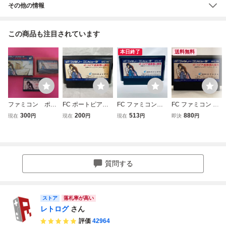
その他の情報
この商品も注目されています
本日終了
送料無料
ファミコン ポー
FC ポートピア連
FC ファミコンソ
FC ファミコン ポ
トピア連続殺人事
続殺人事件 ファミ
フト ポートピア連
ートピア連続殺人
300
200
513
880
現在
円
現在
円
現在
円
即決
円
件 箱 説明書付
コン
続殺人事件 ソフト
事件
属
のみ 起動確認済
質問する
ストア
落札率が高い
レトログ
さん
評価
42964