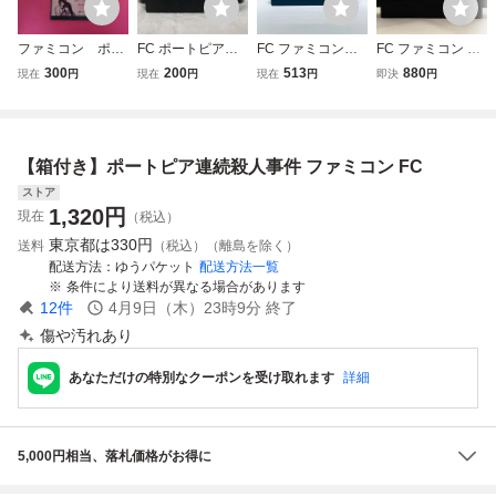
ファミコン ポー
FC ポートピア連
FC ファミコンソ
FC ファミコン ポ
トピア連続殺人事
続殺人事件 ファミ
フト ポートピア連
ートピア連続殺人
300
200
513
880
現在
円
現在
円
現在
円
即決
円
件 箱 説明書付
コン
続殺人事件 ソフト
事件
属
のみ 起動確認済
【箱付き】ポートピア連続殺人事件 ファミコン FC
ストア
1,320
円
現在
（税込）
東京都は
330円
送料
（税込）（離島を除く）
配送方法
ゆうパケット
配送方法一覧
条件により送料が異なる場合があります
12
件
4月9日（木）23時9分
終了
傷や汚れあり
あなただけの特別なクーポンを受け取れます
詳細
5,000円相当、落札価格がお得に