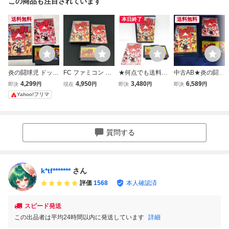
この商品も注目されています
送料無料
本日終了
送料無料
炎の闘球児 ドッジ
FC ファミコン 炎
★何点でも送料２
中古AB★炎の闘球
弾平 ファミコン F
の闘球児ドッジ弾
３０円★ 炎の闘球
児 ドッジ弾平★フ
4,299
4,950
3,480
6,589
即決
円
現在
円
即決
円
即決
円
C ソフト 箱 説明
平
児 ドッジ弾平
ァミコンソフト
Yahoo!フリマ
書付き SUNSOFT
箱・説明書・ソフ
ト ファミコン チF
4レ即発送 FC 動
作確認済み
質問する
k*tf*******
さん
評価
1568
本人確認済
スピード発送
この出品者は平均24時間以内に発送しています
詳細