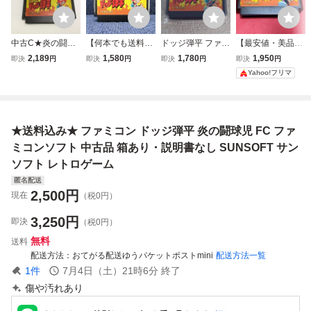
中古C★炎の闘球
【何本でも送料23
ドッジ弾平 ファミ
【最安値・美品・
児 ドッジ弾平★フ
0円！出品多数】
コン 動作確認、清
清掃＆動作確認
2,189
1,580
1,780
1,950
即決
円
即決
円
即決
円
即決
円
ァミコンソフト
炎の闘球児 ドッジ
掃済み
済】FC ファミコ
Yahoo!フリマ
弾平 ファミコン F
ン『炎の闘球児 ド
C ソフト 水2レ 動
ッジ弾平』 コレ
作確認済み
クター・マニア必
見・まとめて・大
★送料込み★ ファミコン ドッジ弾平 炎の闘球児 FC ファ
量
ミコンソフト 中古品 箱あり・説明書なし SUNSOFT サン
ソフト レトロゲーム
匿名配送
2,500
円
現在
（税0円）
3,250
円
即決
（税0円）
無料
送料
配送方法
おてがる配送ゆうパケットポストmini
配送方法一覧
1
件
7月4日（土）21時6分
終了
傷や汚れあり