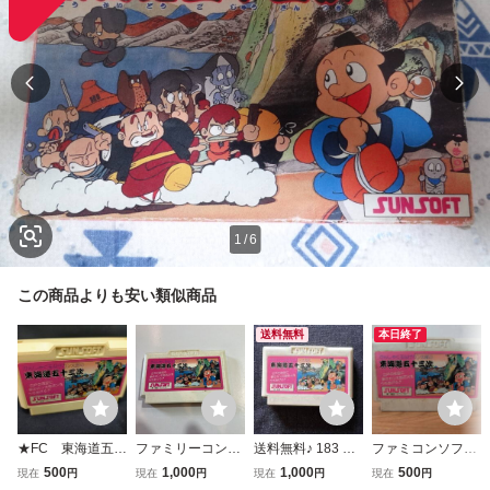
1
/
6
この商品よりも安い類似商品
送料無料
本日終了
★FC 東海道五十
ファミリーコンピ
送料無料♪ 183 東
ファミコンソフ
三次 ソフトの
ュータ ゲームソ
海道五十三次 ファ
ト かんしゃく玉
500
1,000
1,000
500
現在
円
現在
円
現在
円
現在
円
み Used
フト 東海道五十
ミコンソフト 同梱
投げカン太郎の東