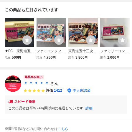
この商品も注目されています
★FC 東海道五十
ファミコンソフト
東海道五十三次 箱
ファミリーコンピ
三次 ソフトの
東海道五十三次
破損あり
ュータ ゲームソ
500
4,750
3,800
1,000
現在
円
現在
円
現在
円
現在
円
み Used
フト 東海道五十
三次 美品 動作
未確認
落札率が高い
＊ ＊ ＊ ＊ ＊
さん
評価
1412
本人確認済
スピード発送
この出品者は平均24時間以内に発送しています
詳細
※商品削除などのお問い合わせは
こちら