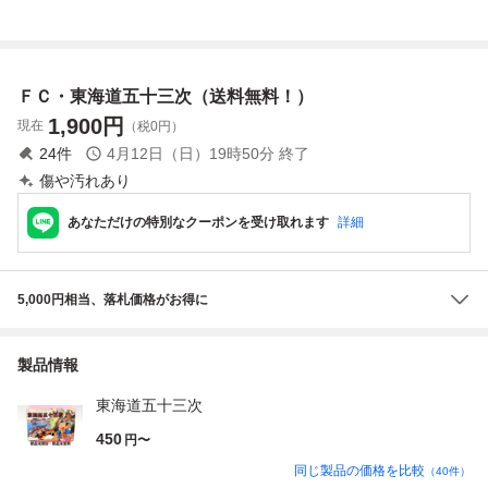
三次 美品 動作
可能 FC
海道五十三次 中
未確認
古
ＦＣ・東海道五十三次（送料無料！）
1,900
円
現在
（税0円）
24
件
4月12日（日）19時50分
終了
傷や汚れあり
あなただけの特別なクーポンを受け取れます
詳細
5,000円相当、落札価格がお得に
製品情報
東海道五十三次
450
円〜
同じ製品の価格を比較
（
40
件）