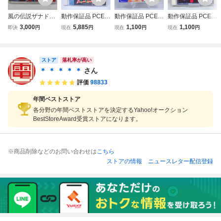
風の伝説ザナドゥ
動作保証品 PCE P
動作保証品 PCE P
動作保証品 PCE P
SUPER CD-ROM
Cエンジン CD-RO
Cエンジン ARCA
Cエンジン SUPE
3,000
5,885
1,100
1,100
即決
円
現在
円
現在
円
現在
円
2 HE system Pc E
M2 ヘルファイア
DE CD-ROM2 ス
R CD-ROM2 マー
ngine PCエンジン
ーS 箱説帯ハガキ
トライダー飛竜 箱
シャル チャンピオ
帯・マップ・ハガ
付【PP
説帯ハガキ付【10
ン 箱説付【PP
キ付き ゲームソフ
ストア
落札率が高い
ト 動作確認済み
＊ ＊ ＊ ＊ ＊
さん
評価
98833
年間ベストストア
各分野の年間ベストストアを決定するYahoo!オークション
BestStoreAward受賞ストアになります。
※商品削除などのお問い合わせは
こちら
ストアの情報
ニュースレター配信登録