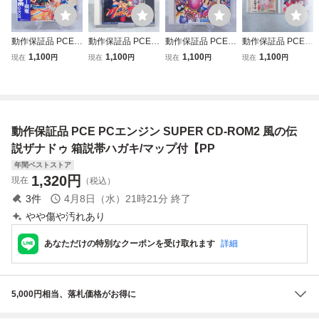
動作保証品 PCE P
動作保証品 PCE P
動作保証品 PCE P
動作保証品 PCE P
Cエンジン ARCA
Cエンジン SUPE
Cエンジン SUPE
Cエンジン CD-RO
1,100
1,100
1,100
1,100
現在
円
現在
円
現在
円
現在
円
DE CD-ROM2 ス
R CD-ROM2 マー
R CD-ROM2 ボン
M2 らんま1/2 /と
トライダー飛竜 箱
シャル チャンピオ
バーマン ぱにっく
らわれの花嫁 まと
説帯ハガキ付【10
ン 箱説付【PP
ボンバー 箱説帯ハ
めて 2本セット 箱
ガキ付【10
説帯ハガキ付【PP
動作保証品 PCE PCエンジン SUPER CD-ROM2 風の伝
説ザナドゥ 箱説帯ハガキ/マップ付【PP
年間ベストストア
1,320
円
現在
（税込）
3
件
4月8日（水）21時21分
終了
やや傷や汚れあり
あなただけの特別なクーポンを受け取れます
詳細
5,000円相当、落札価格がお得に