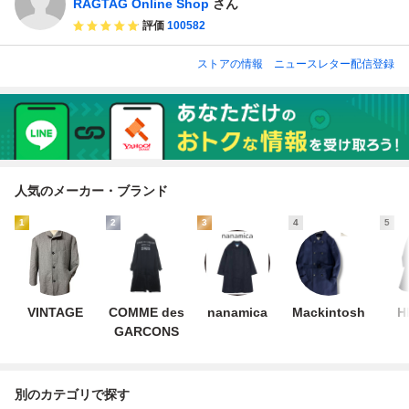
RAGTAG Online Shop
さん
評価
100582
ストアの情報
ニュースレター配信登録
人気のメーカー・ブランド
1
2
3
4
5
VINTAGE
COMME des
nanamica
Mackintosh
H
GARCONS
別のカテゴリで探す