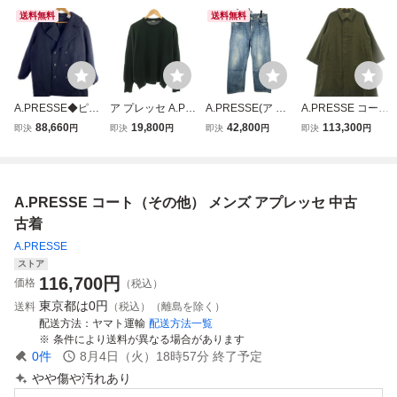
送料無料
送料無料
A.PRESSE◆ピー
ア プレッセ A.PR
A.PRESSE(ア プ
A.PRESSE コート
コート/1/ウール/N
ESSE ロングスリ
レッセ) Washed D
（その他） メンズ
88,660
19,800
42,800
113,300
即決
円
即決
円
即決
円
即決
円
VY/21AAP-01-02
ーブニットTシャ
enim Pants (indig
アプレッセ 中古
H//
ツ L/S Knit T-Shirt
o)
古着
セーター クルーネ
ック 長袖 無地 3
A.PRESSE コート（その他） メンズ アプレッセ 中古
緑 21AAP-03-06H
メンズ
古着
A.PRESSE
ストア
116,700
円
価格
（税込）
東京都は
0円
送料
（税込）（離島を除く）
配送方法
ヤマト運輸
配送方法一覧
条件により送料が異なる場合があります
0
件
8月4日（火）18時57分
終了予定
やや傷や汚れあり