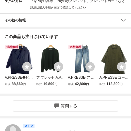
支払い方法
PayPay残高等、PayPayクレジット、クレジットカードなど
詳細は購入手続き画面で確認してください
その他の情報
この商品も注目されています
送料無料
送料無料
A.PRESSE◆ピー
ア プレッセ A.PR
A.PRESSE(ア プ
A.PRESSE コート
コート/1/ウール/N
ESSE ロングスリ
レッセ) Washed D
（その他） メンズ
88,660
19,800
42,800
113,300
即決
円
即決
円
即決
円
即決
円
VY/21AAP-01-02
ーブニットTシャ
enim Pants (indig
アプレッセ 中古
H//
ツ L/S Knit T-Shirt
o)
古着
セーター クルーネ
ック 長袖 無地 3
質問する
緑 21AAP-03-06H
メンズ
ストア