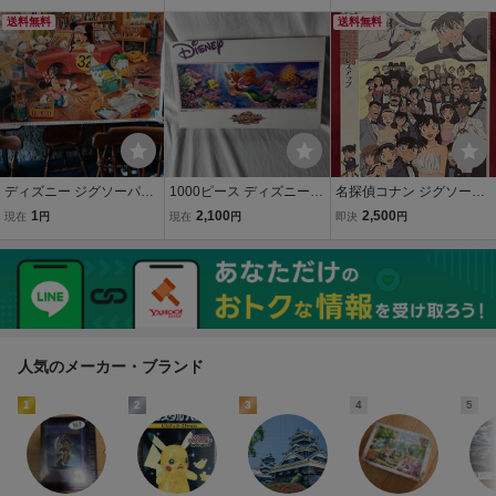
ARIUS
送料無料
送料無料
ディズニー ジグソーパズ
1000ピース ディズニー
名探偵コナン ジグソーパ
ル ミッキーのおもちゃ工
ジグソーパズル リトルマ
ズル1000ピース ドレス
1
2,100
2,500
現在
円
現在
円
即決
円
房 1000ピース レトロ
ーメイド 憧れの世界へ
アップ
内袋未開封 アリエル Disn
ey
人気のメーカー・ブランド
1
2
3
4
5