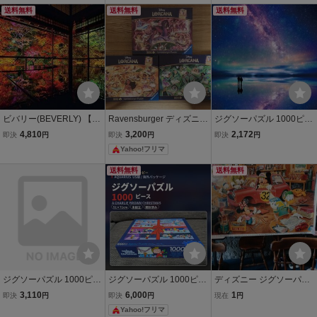
送料無料
送料無料
送料無料
ビバリー(BEVERLY) 【日
Ravensburger ディズニー
ジグソーパズル 1000ピー
本製】ビバリー 1000ピー
ロルカナ 1000ピース ジ
ス 星空のウユニ塩湖 26×
4,810
3,200
2,172
即決
円
即決
円
即決
円
ス ジグソーパズル 秋深ま
グソーパズル 3種セット
38cm M81-566 送料無
Yahoo!フリマ
る瑠璃光院(49×72㎝）10
料
00- mo
送料無料
送料無料
ジグソーパズル 1000ピー
ジグソーパズル 1000ピー
ディズニー ジグソーパズ
ス 不二家ミルキーペコち
ス スヌーピー チャーリー
ル ミッキーのおもちゃ工
3,110
6,000
1
即決
円
即決
円
現在
円
ゃん
ブラウン クリスマス AQU
房 1000ピース レトロ
Yahoo!フリマ