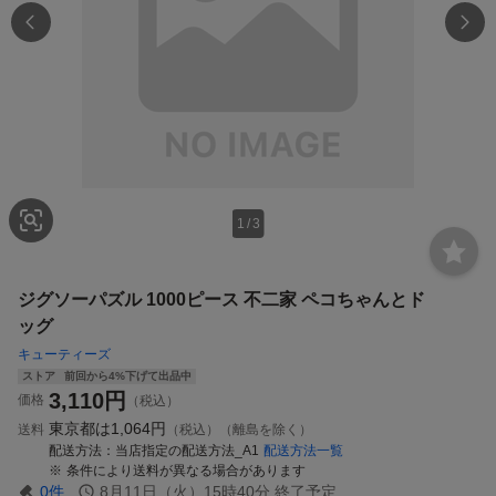
1
/
3
ジグソーパズル 1000ピース 不二家 ペコちゃんとド
ッグ
キューティーズ
ストア
前回から4%下げて出品中
3,110
円
価格
（税込）
東京都は
1,064円
送料
（税込）（離島を除く）
配送方法
当店指定の配送方法_A1
配送方法一覧
条件により送料が異なる場合があります
0
件
8月11日（火）15時40分
終了予定