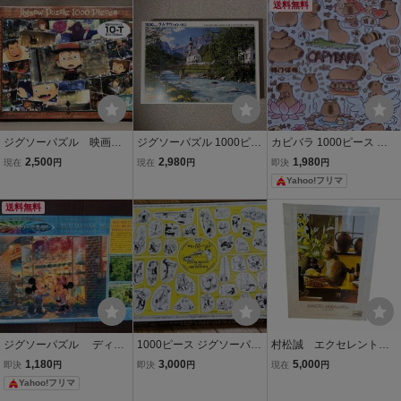
送料無料
ジグソーパズル 映画
ジグソーパズル 1000ピー
カピバラ 1000ピース ジ
えんとつ町のプペル 100
ス ラムサウの白い教会 ビ
グソーパズル かわいいイ
2,500
2,980
1,980
現在
円
現在
円
即決
円
0ピース 未開封
バリー
ラスト
Yahoo!フリマ
送料無料
ジグソーパズル ディズ
1000ピース ジグソーパズ
村松誠 エクセレントテ
ニー 夕暮れのトイショ
ル INSTRUMENTS OF TH
イスト ジグソーパズ
1,180
3,000
5,000
即決
円
即決
円
現在
円
ップ １０００ピース
E ORCHESTRA MANDO
ル 稀少品 1000ピー
Yahoo!フリマ
LIN Puzzles オーケスト
ス 未開封