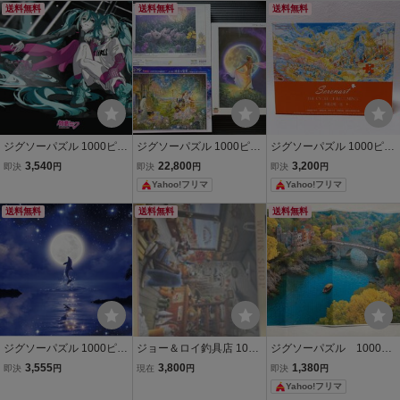
ラ
送料無料
送料無料
送料無料
ジグソーパズル 1000ピー
ジグソーパズル 1000ピー
ジグソーパズル 1000ピー
ス 初音ミク“CUTR&COO
ス 3点セット
ス
3,540
22,800
3,200
即決
円
即決
円
即決
円
L”Original 50×75cm 10-1
Yahoo!フリマ
Yahoo!フリマ
472 送料無料
送料無料
送料無料
送料無料
ジグソーパズル 1000ピー
ジョー＆ロイ釣具店 1000
ジグソーパズル 1000ピ
ス ラッセン ドリーミング
ピース ジグソーパズル サ
ース 童話の世界／吉隆
3,555
3,800
1,380
即決
円
現在
円
即決
円
ナイト 50×75cm 10-1447
ントリーニ2点
堡 【未使用】
Yahoo!フリマ
送料無料