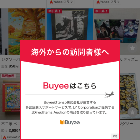
Yahoo!フリマ
Yahoo!フリマ
8）
本日終了
本日終了
ジグソーパズル 1000ピ
◆未開封 天野喜孝 夜想曲
1A272-1851406 ディズニ
ース 中古(一度完成済)
銀光紙使用 ジグソーパズ
ー ヴィランズ ジグソーパ
850
3,600
1,798
現在
円
現在
円
現在
円
50×70cm
ル 1000ピース イラスト
ズル 1000ピース×3個セッ
送料無料
アート
送料無料
ト 海外版
送料無料
不二家 ペコちゃん ジグソ
ジグソーパズル 1000ピー
ミニオンズ！ ジグソーパ
ーパズル 2000ピース 難
ス
ズル 1000ピース
3,980
3,200
2,178
即決
円
即決
円
即決
円
あり
Yahoo!フリマ
Yahoo!フリマ