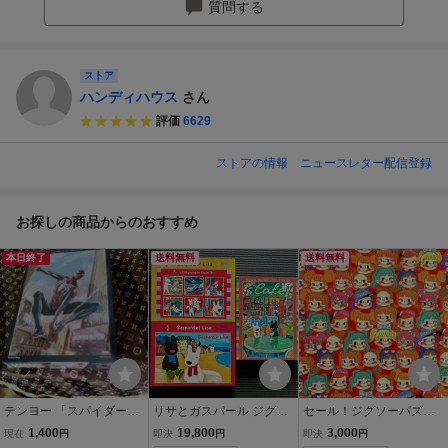
質問する
ストア
ハンディハウス
さん
評価
6629
ストアの情報
ニュースレター配信登録
お探しの商品からのおすすめ
本日終了
送料無料
送料無料
テンヨー 「スパイダーマ
リサとガスパール ジグソ
セール！ジグソーパズ
ン」1000ピースジグソー
ーパズル 1000ピース 3点
ル 1000ピース レア
1,400
19,800
3,000
現在
円
即決
円
即決
円
パズル（品番R-1000-63
セット
不二家のペコちゃん