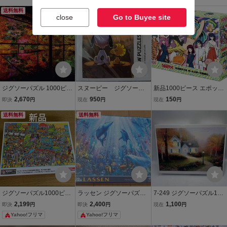
送料無料
本日終了
close
Go to Buyee site
ジグソーパズル 1000ピー
スヌーピー ジグソーパ
新品1000ピース エポック
ス 秋深まる瑠璃光院 72×
ズル 1000ピース 中古
社 ジグソーパズル うる星
2,670
950
150
即決
円
現在
円
現在
円
49cm 1000-041 送料無
(一度完成済) 木製素材5
やつら オールスター 大集
料
送料無料
0×75cm
送料無料
結だっちゃ！
ジグソーパズル1000ピー
ラッセン ジグソーパズル
7-249 ジグソーパズル100
ス 荒くれ西部は大騒ぎ ウ
アンジェラス 1000ピース
0ピーストーマスキンケー
2,199
2,400
1,100
即決
円
即決
円
現在
円
ォーリーを探せ
光るパズル 50x75cm 未開
ドブレッシングオブオー
Yahoo!フリマ
Yahoo!フリマ
封品
タム 100c