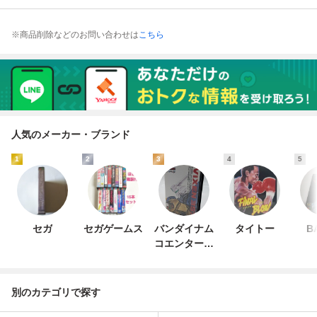
※商品削除などのお問い合わせは
こちら
人気のメーカー・ブランド
1
2
3
4
5
セガ
セガゲームス
バンダイナム
タイトー
B
コエンターテ
インメント
別のカテゴリで探す