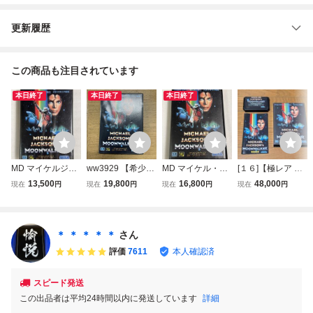
更新履歴
この商品も注目されています
本日終了
本日終了
本日終了
MD マイケルジャ
ww3929 【希少】
MD マイケル・ジ
[１６]【極レア 後
クソンズ ムーンウ
メガドライブ マイ
ャクソンズ ムーン
期版】 マイケルジ
13,500
19,800
16,800
48,000
現在
円
現在
円
現在
円
現在
円
ォーカー メガドラ
ケルジャクソンズ
ウォーカー メガド
ャクソンズ ムーン
イブ マイケルジャ
ムーンウォーカー
ライブ
ウォーカー メガド
クソン ②
MD
ライブ 【MEGA D
RIVE】【MD】
＊ ＊ ＊ ＊ ＊
さん
【同梱可】
評価
7611
本人確認済
スピード発送
この出品者は平均24時間以内に発送しています
詳細