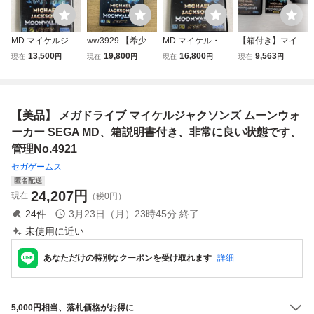
MD マイケルジャ
ww3929 【希少】
MD マイケル・ジ
【箱付き】マイケ
クソンズ ムーンウ
メガドライブ マイ
ャクソンズ ムーン
ルジャクソンズ ム
13,500
19,800
16,800
9,563
現在
円
現在
円
現在
円
現在
円
ォーカー メガドラ
ケルジャクソンズ
ウォーカー メガド
ーンウォーカー メ
イブ マイケルジャ
ムーンウォーカー
ライブ
ガドライブ MD
クソン ②
MD
【美品】 メガドライブ マイケルジャクソンズ ムーンウォ
ーカー SEGA MD、箱説明書付き、非常に良い状態です、
管理No.4921
セガゲームス
匿名配送
24,207
円
現在
（税0円）
24
件
3月23日（月）23時45分
終了
未使用に近い
あなただけの特別なクーポンを受け取れます
詳細
5,000円相当、落札価格がお得に