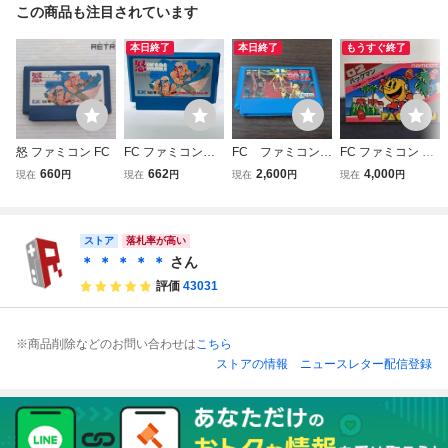
この商品も注目されています
本日終了
本日終了
もうすぐ終了
怒 ファミコン FC
FC ファミコンソ
FC ファミコン
FC ファミコン パ
フト 怒 ＩＫＡＲ
怒Ⅱ 2
ックマン ソフト
660
662
2,600
4,000
現在
円
現在
円
現在
円
現在
円
Ｉ ソフトのみ 起
箱説・はがき付 (0
動確認済
8068米
ストア
落札率が高い
＊ ＊ ＊ ＊ ＊
さん
評価
43031
※商品削除などのお問い合わせは
こちら
ストアの情報
ニュースレター配信登録