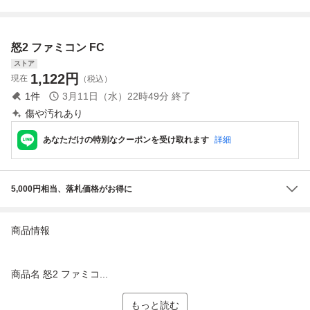
動確認済
怒2 ファミコン FC
ストア
1,122
円
現在
（税込）
1
件
3月11日（水）22時49分
終了
傷や汚れあり
あなただけの特別なクーポンを受け取れます
詳細
5,000円相当、落札価格がお得に
商品情報
商品名 怒2 ファミコ...
もっと読む