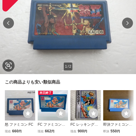
1
/
2
この商品よりも安い類似商品
本日終了
怒 ファミコン FC
FC ファミコンソ
FC レッキングク
即決ファミコンソ
フト 怒 ＩＫＡＲ
ルー ファミコンソ
フト 怒
660
662
900
550
現在
円
現在
円
現在
円
即決
円
Ｉ ソフトのみ 起
フト 任天堂