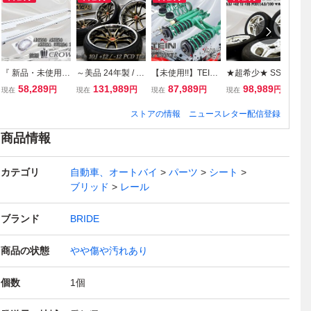
『 新品・未使用
～美品 24年製 / バ
【未使用!!】TEIN
★超希少★ SSR
★
品！ 』 TRD トヨ
リ山タイヤ付～ K
テイン STREET A
スピードスター T
ダ
58,289
131,989
87,989
98,989
円
円
円
円
現在
現在
現在
現在
現
タ ARS220 / AZS
UHL クールレーシ
DVANCE Zトヨタ
YPE-X タイプX 15
R
H20 / AZSH21 / G
ング VERZ ベルズ
iQ KGJ10 NGJ10
インチ 6.5J +42 7
E
ストアの情報
ニュースレター配信登録
WS224 220系 ク
LCV04 20インチ
車高調 サスペンシ
J +35 PCD114.3/1
ン
ラウン 前期 サイ
10J +12 / -12 PCD
ョン ショック 1台
00 マルチ 4H ホイ
1
商品情報
ドスカート 左右セ
114.3 5穴 ホイー
分 G9C94-11546
ール4本 シビック
ヤ
ット 素地 MS344-
ル 4本 棚38A
G9C95-11531
ロードスター 32B
ア
カテゴリ
自動車、オートバイ
パーツ
シート
30009
ッ
ブリッド
レール
ブランド
BRIDE
商品の状態
やや傷や汚れあり
個数
1
個