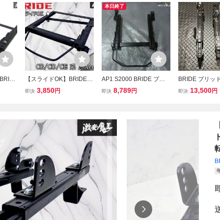
本日終了
RID
【スライドOK】BRIDE
AP1 S2000 BRIDE ブリ
BRIDE ブリッ
ート シ
ブリッド CB/CD/CE アコ
ッド シートレール 底止め
P1 S2000用
3,850
8,789
13,500
円
円
円
即決
即決
即決
 運転
ード シートレール レール
右 運転席側 / 4KS4-1065
ル フルバケット
RO レ
セミバケット セミバケ 底
用 右 運転席用 H
 棚6-3
止め用 右 右側 運転席側
R.W
H101SO 棚15G
転
B