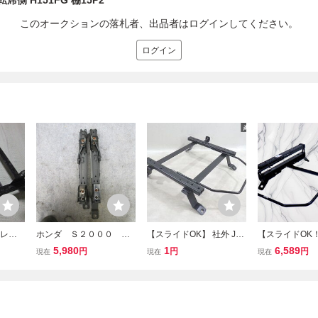
席側 H151FG 棚15P2
このオークションの落札者、出品者はログインしてください。
ログイン
トレー
ホンダ Ｓ２０００ Ａ
【スライドOK】 社外 JG
【スライドOK！
E フル
Ｐ１ ブリッド純正 サ
C11 プログレ 底止め シー
RO レカロ スバ
5,980
1
6,589
円
円
円
現在
現在
現在
レッ
イド止め シートレー
トレール 右 右側 運転席
ヴォーグ スラ
イド止
ル 運転席
側 即納 1811 T141SR 内
シートレール 底
-L
装 棚6-4
右側 運転席側 20
棚15C