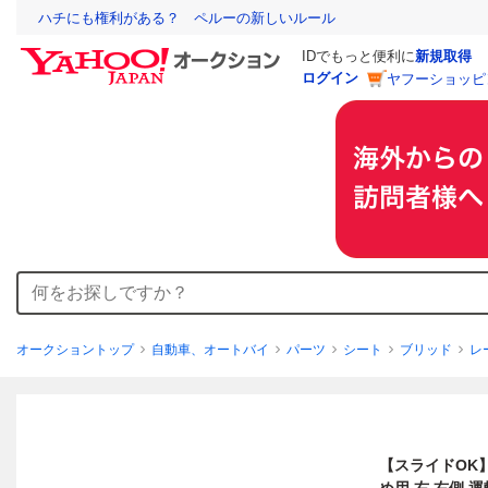
ハチにも権利がある？ ペルーの新しいルール
IDでもっと便利に
新規取得
ログイン
ヤフーショッピ
オークショントップ
自動車、オートバイ
パーツ
シート
ブリッド
レ
【スライドOK】B