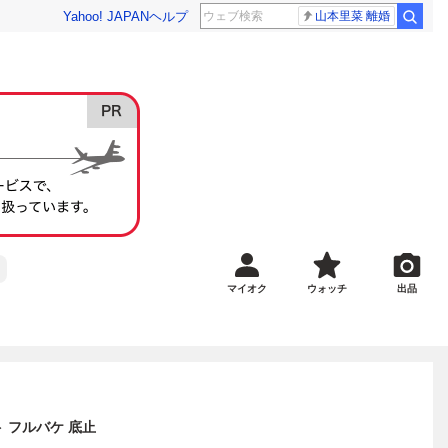
Yahoo! JAPAN
ヘルプ
山本里菜 離婚
マイオク
ウォッチ
出品
ト フルバケ 底止