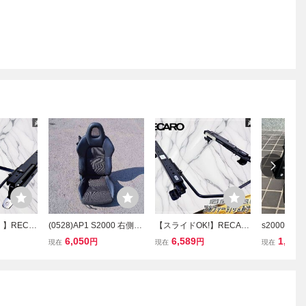
】RECA
(0528)AP1 S2000 右側シ
【スライドOK!】RECAR
s2000 
ル VM レ
ート 運転席
O レカロ ANH20W ANH2
レール ブ
6,050
6,589
1,000
円
円
現在
現在
現在
イドレール
5W GGH20W 20系 アル
ンク品
止め 右
ファード ヴェルファイア
86.001.2
シートレール 底止め 右
右側 運転席側 2080.278.2