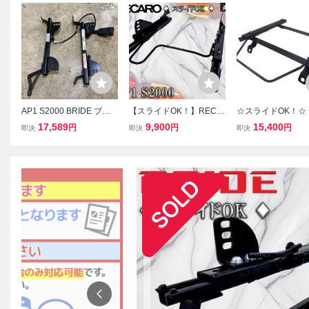
AP1 S2000 BRIDE ブリ
【スライドOK！】RECA
☆スライドOK！☆ B
ッド フルバケ フルバケッ
RO レカロ HONDA ホン
E ブリッド PP1 ビ
17,589
9,900
15,400
円
円
円
即決
即決
即決
ト シートレール サイド4
ダ AP1 S2000 スライドレ
ートレール 右 右側
点止め 右 運転席側 シー
ール シートレール サイド
席側 底止め RECA
トベルトバックル 付 H15
止め フルバケ 右 右側 運
カロ SR6 SR7 即納
1FG / T7-940
転席側 即納 棚15P2