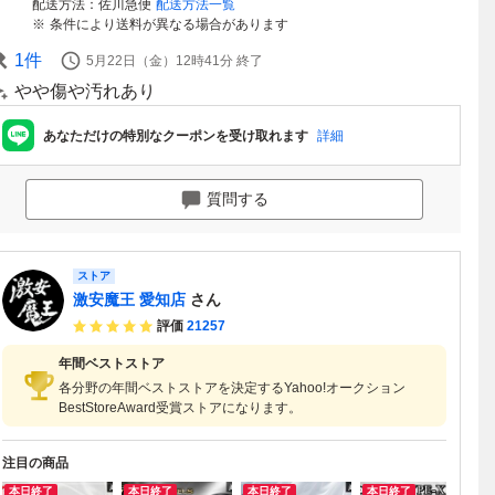
配送方法
佐川急便
配送方法一覧
条件により送料が異なる場合があります
1
件
5月22日（金）12時41分
終了
やや傷や汚れあり
あなただけの特別なクーポンを受け取れます
詳細
質問する
ストア
激安魔王 愛知店
さん
評価
21257
年間ベストストア
各分野の年間ベストストアを決定するYahoo!オークション
BestStoreAward受賞ストアになります。
注目の商品
本日終了
本日終了
本日終了
本日終了