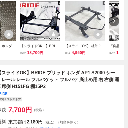
ド ホンダ A
【スライドOK！】BRIDE
【スライドOK】 社外 JG
『良品 / 
 シートレー
ブリッド 日産 S13 S14 S
C11 プログレ 底止め シー
RECARO レ
18,700
4,950
11,00
円
円
即決
即決
即決
用 底止め
15 シルビア スライドレー
トレール 右 右側 運転席
000 セミバ
151GS.G
ル シートレール フルバケ
側 即納 1811 T141SR 内
ートレール 
サイド止め 右 右側 運転
装 棚6-4
側 運転席側 2
席側 N301LF
即納f可能
【スライドOK】BRIDE ブリッド ホンダ AP1 S2000 シー
トレール レール フルバケット フルバケ 底止め用 右 右側 運
席側 H151FG 棚15P2
RIDE
年間ベストストア
7,700
円
即決
（税込）
送料
東京都は
2,180円
（税込）（離島を除く）