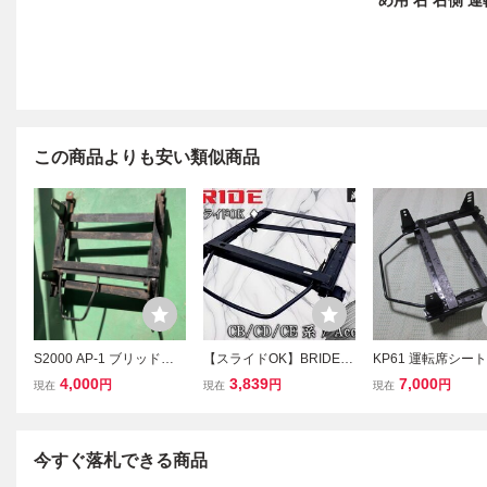
め用 右 右側 運転
この商品よりも安い類似商品
S2000 AP-1 ブリッドフ
【スライドOK】BRIDE
KP61 運転席シー
ルバケ シートレール BRI
ブリッド CB/CD/CE アコ
ル ブリッドBRID
4,000
3,839
7,000
円
円
円
現在
現在
現在
DE 運転席側
ード シートレール レール
バケット スター
セミバケット セミバケ 底
ト フルバケ サ
止め用 右 右側 運転席側
めサイド固定 TTM
H101SO 棚15G
今すぐ落札できる商品