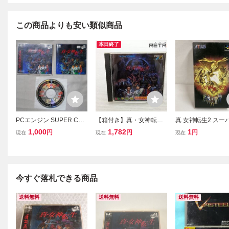
この商品よりも安い類似商品
本日終了
PCエンジン SUPER CD-
【箱付き】真・女神転生
真 女神転生2 スー
ROM2 真・女神転生 背面
メガCD megaCD
ァミコン ゲームソフ
1,000
1,782
1
円
円
円
現在
現在
現在
ジャケットなし アトラス
FC 女神転生II ATL
ATLUS 動作確認済み PC
トラス GAME 任天
Engine 中古
ンク品 [5107]
今すぐ落札できる商品
送料無料
送料無料
送料無料