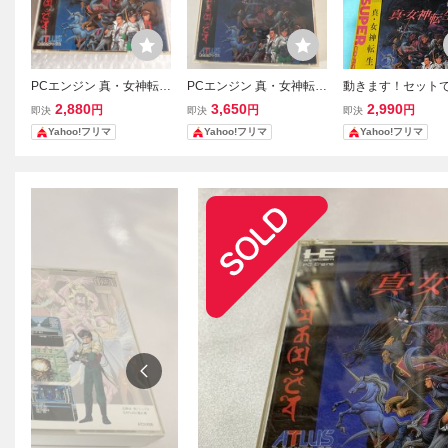
PCエンジン 真・女神転生
PCエンジン 真・女神転生
動きます！セット
CD-ROM2 PCE アトラス
SUPER CD-ROM2 アト
得 ＰＣエンジン 
2,880
3,650
2,990
円
円
円
即決
即決
即決
ラス
OM2『真女神転生
Yahoo!フリマ
Yahoo!フリマ
Yahoo!フリマ
スティール』