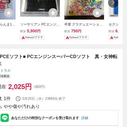
んま1/2
ソーサリアン PCエンジン
卒業 グラデュエーション
セクシーア
別格闘
PCE スーパーCD-ROM2
PCE PCエンジン スーパ
ゃんファッシ
5,900
750
6,900
円
円
即決
即決
即決
ジンスーパー
ソーサリアン
ーCD-ROM2 SCD
エンジン P
Yahoo!フリマ
Yahoo!フリマ
Yahoo!
D-ROM2
■PCEソフト■ PCエンジンスーパーCDソフト 真・女神転
生
アトラス
匿名配送
2,025
円
現在
（税0円）
1
件
3月25日（水）23時9分
終了
やや傷や汚れあり
あなただけの特別なクーポンを受け取れます
詳細