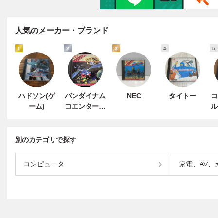
人気のメーカー・ブランド
1
2
3
4
5
ハドソン(ゲ
バンダイナム
NEC
タイトー
コ
ーム)
コエンターテ
ル
インメント
別のカテゴリで探す
コンピュータ
家電、AV、