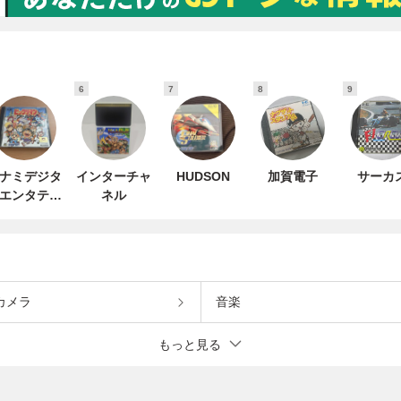
6
7
8
9
ナミデジタ
インターチャ
HUDSON
加賀電子
サーカ
エンタテイ
ネル
ンメント
カメラ
音楽
もっと見る