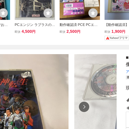
でお
PCエンジン ラプラスの魔
動作確認済 PCE PCエン
【動作確認済】ら
CDR
HUMAN CD-ROM PCE
ジン SUPER CD-ROM2
打倒、元祖無差
4,500
2,500
1,900
円
円
円
即決
即決
即決
』『バ
スーパーCD-ROM2
スーパー CD ロムロム 女
流！ PCエン
Yahoo!フリマ
神天国 MEGAMI PARADI
CDソフト PCE
SE 帯 ケース 説明書 あり