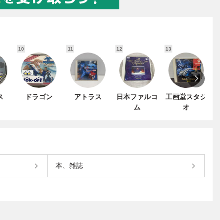
10
11
12
13
1
ス
ドラゴン
アトラス
日本ファルコ
工画堂スタジ
ム
オ
本、雑誌