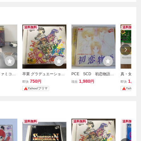
送料無料
送料無料
ファミコン
卒業 グラデュエーション
PCE SCD 初恋物語
真・女神転
転生
PCE PCエンジン スーパ
箱・説明書付 PCエンジ
生II スー
750
1,980
1,680
円
円
即決
現在
即決
ーCD-ROM2 SCD
ン スーパーCD-ROMソ
ン 新品電
Yahoo!フリマ
Yahoo!
フト
テナンス済
送料無料
送料無料
送料無料