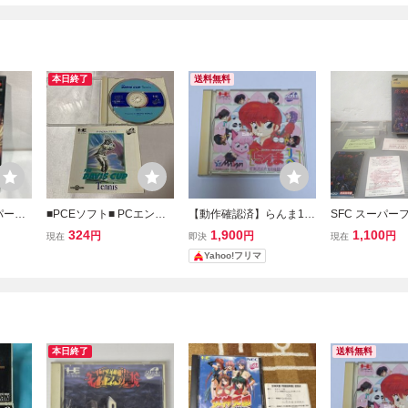
本日終了
送料無料
パーフ
■PCEソフト■ PCエンジ
【動作確認済】らんま1/2
SFC スーパー
ト S
ンスーパーCDソフト
打倒、元祖無差別格闘
ソフト 真 女神
324
1,900
1,100
円
円
円
現在
即決
現在
US ア
ザ・デビスカップテニス
流！ PCエンジンスーパー
Yahoo!フリマ
堂 ジャ
CDソフト PCE
本日終了
送料無料