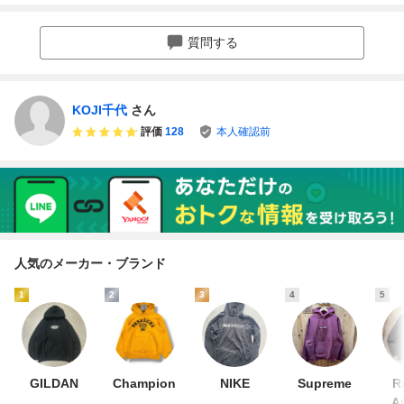
まさき／漫画 山
ラウン 古着
キンジェリービー
ーン)パーカー□ER
田風太郎／原作
ン プリントパーカ
OSTIKA(エロステ
ー 古着ユーズド
ィカ) スウェット
質問する
男性メンズL青90s
初期 90's Y2K
KOJI千代
さん
評価
128
本人確認前
人気のメーカー・ブランド
1
2
3
4
5
GILDAN
Champion
NIKE
Supreme
R
At