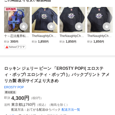
送料無料
十～忍法魔界転生
TheNaughtyChee
TheNaughtyChee
TheNaughtyChee
～ ＶＯＬ．７
r Heads ネイビー
r Heads ブラッ
r Heads ブラッ
300
1,850
1,850
1,850
即決
円
即決
円
即決
円
即決
円
（ヤンマガＫＣ
ディスコボールエ
クディスコボー
クディスコボー
Yahoo!フリマ
２６５２） せがわ
ロスティポップ/ロ
ル エロスティポ
ル エロスティポ
まさき／漫画 山
ッキンジェリービ
ップ/ロッキンジェ
ップ/ロッキンジェ
田風太郎／原作
ーン)カットソー
リービーン)カット
リービーン)カット
エロスティカ) ロ
ソー エロスティ
ソー エロスティ
ロッキン ジェリー ビーン 「EROSTY POP!( エロステ
ンT Tシャツ
カ) ロンT Tシャツ
カ) ロンT Tシャツ
ィ・ポップ! エロシティ・ポップ! )」バックプリント アメ
リカ製 表示サイズより大きめ
EROSTY POP
匿名配送
4,300
円
即決
（税0円）
東京都は
760円
送料
（税込）（離島を除く）
配送方法
おてがる配送ゆうパック
配送方法一覧