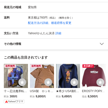
発送元の地域
愛知県
送料
東京都は
760円
（税込）（離島を除く）
配送方法の詳細、都道府県を変更
支払い方法
Yahoo!かんたん決済
詳細
その他の情報
この商品も注目されています
送料無料
送料無料
本日終了
十～忍法魔界転生
USA製 ロッキン
★希少 USA製ER
EROSTY POP!/Ro
～ ＶＯＬ．７
ジェリービーン
OSTY POP! Rocki
ckin' Jelly Bean(エ
300
9,800
9,490
8,500
即決
円
即決
円
即決
円
現在
円
（ヤンマガＫＣ
エロスティポッ
n' Jelly Bean エロ
ロスティポップ/ロ
Yahoo!フリマ
２６５２） せがわ
プ Mサイズ ブ
スティポップ ロッ
ッキンジェリービ