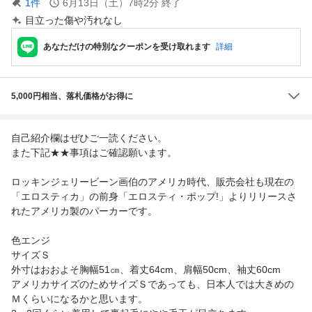
1
件
6月13日（土）7時2分
終了
目立った傷や汚れなし
あなただけの特別なクーポンを受け取れます
詳細
5,000円相当、落札価格がお得に
自己紹介欄はぜひご一読ください。
また下記★★事項はご確認願います。
ロッキンジェリービーン画伯のアメリカ時代、販売会社も現在の
「エロスティカ」の前身「エロスティ・ポップ!」よりリリースさ
れたアメリカ製のパーカーです。
色エンジ
サイズＳ
外寸はおおよそ胸幅51㎝、着丈64cm、肩幅50cm、袖丈60cm
アメリカサイズのためサイズＳであっても、日本人では大きめの
Ｍくらいになるかと思います。