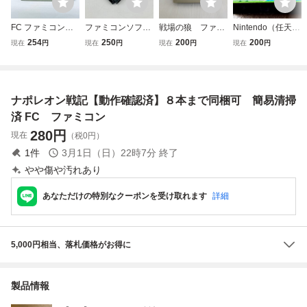
FC ファミコンソ
ファミコンソフト
戦場の狼 ファミ
Nintendo（任天
フト 戦場の狼 ソ
FC ファミコン フ
コン カセットのみ
堂）ファミコンソ
254
250
200
200
現在
円
現在
円
現在
円
現在
円
フトのみ 起動確認
ァミリーコンピュ
ニンテンドー FC
フト ワルキュー
済
ーター ソフトのみ
ソフト 起動未確認
レの冒険【動作未
ケルナグール テレ
現状出品
確認】
ビゲーム 昭和レト
ナポレオン戦記【動作確認済】８本まで同梱可 簡易清掃
ロ ナムコ ゲーム
カセット
済 FC ファミコン
280
円
現在
（税0円）
1
件
3月1日（日）22時7分
終了
やや傷や汚れあり
あなただけの特別なクーポンを受け取れます
詳細
5,000円相当、落札価格がお得に
製品情報