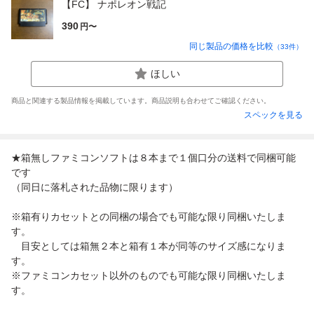
【FC】 ナポレオン戦記
390
円〜
同じ製品の価格を比較
（
33
件）
ほしい
商品と関連する製品情報を掲載しています。商品説明も合わせてご確認ください。
スペックを見る
★箱無しファミコンソフトは８本まで１個口分の送料で同梱可能
です
（同日に落札された品物に限ります）
※箱有りカセットとの同梱の場合でも可能な限り同梱いたしま
す。
目安としては箱無２本と箱有１本が同等のサイズ感になりま
す。
※ファミコンカセット以外のものでも可能な限り同梱いたしま
す。