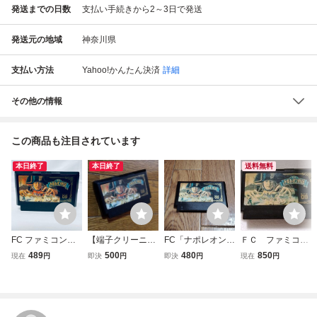
発送までの日数
支払い手続きから2～3日で発送
発送元の地域
神奈川県
支払い方法
Yahoo!かんたん決済
詳細
その他の情報
この商品も注目されています
本日終了
本日終了
送料無料
FC ファミコンソ
【端子クリーニン
FC「ナポレオン戦
ＦＣ ファミコ
フト ナポレオン戦
グ済み】FC ナポ
記」ソフトのみ
ン ナポレオン戦
489
500
480
850
現在
円
即決
円
即決
円
現在
円
記 ソフトのみ 起
レオン戦記 アイ
記 動作確認済
動確認済
レム ファミコン
送料無料
ソフト