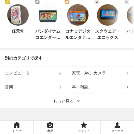
1
2
3
4
5
任天堂
バンダイナム
コナミデジタ
スクウェア・
ハド
コエンターテ
ルエンタテイ
エニックス
インメント
ンメント
別のカテゴリで探す
コンピュータ
家電、AV、カメラ
音楽
本、雑誌
もっと見る
トップ
出品
ウォッチ
マイオク