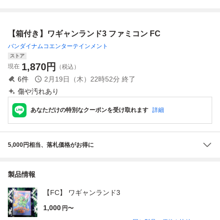
TWIN BEE 縦ス
明書
説付
クロールシューテ
ィングゲーム 動
【箱付き】ワギャンランド3 ファミコン FC
作確認済 箱、説
明書無し
バンダイナムコエンターテインメント
ストア
1,870
円
現在
（税込）
6
件
2月19日（木）22時52分
終了
傷や汚れあり
あなただけの特別なクーポンを受け取れます
詳細
5,000円相当、落札価格がお得に
製品情報
【FC】 ワギャンランド3
1,000
円〜