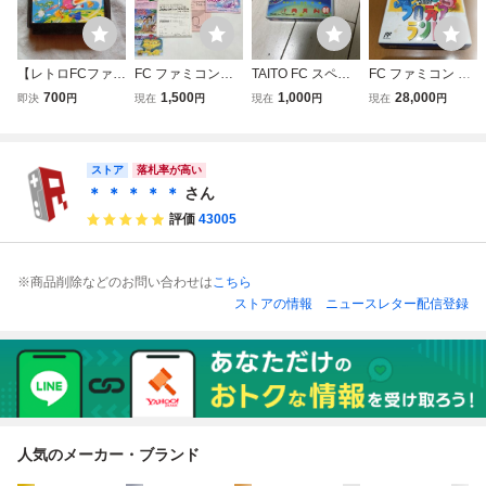
【レトロFCファミ
FC ファミコン
TAITO FC スペー
FC ファミコン ブ
コンソフト】コナ
リップルアイラン
スインベーダー フ
ロディアランド P
700
1,500
1,000
28,000
即決
円
現在
円
現在
円
現在
円
ミ ツインビー
ド 箱 ソフト 説
ァミコンソフト 箱
UZZLE QUEST
TWIN BEE 縦ス
明書
説付
箱・説明書付き完
クロールシューテ
品
ィングゲーム 動
ストア
落札率が高い
作確認済 箱、説
＊ ＊ ＊ ＊ ＊
さん
明書無し
評価
43005
※商品削除などのお問い合わせは
こちら
ストアの情報
ニュースレター配信登録
人気のメーカー・ブランド