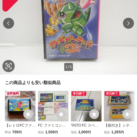
1
/
5
この商品よりも安い類似商品
送料無料
本日終了
本日終了
【レトロFCファミ
FC ファミコン
TAITO FC スペー
【箱付き】シティ
コンソフト】コナ
リップルアイラン
スインベーダー フ
コネクション ファ
700
1,500
1,000
1,265
即決
円
現在
円
現在
円
現在
円
ミ ツインビー
ド 箱 ソフト 説
ァミコンソフト 箱
ミコン FC