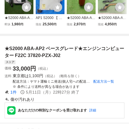
★S2000 ABA-AP
AP1 S2000 【 エ
★S2000 ABA-AP
★S2000 ABA-AP
2 ベースグレード
ンジンコンピュー
2 ベースグレード
2 ベースグレード
1,980
25,500
2,970
4,950
即決
円
現在
円
現在
円
現在
円
★右インナーハン
ター ECU 37820-
★ZOOM ZEMKE
★ヒーターダクト
ドル
PCX-J01 】 純正
アルミ シフトノブ
HONDA ホンダ 前
期 後期 JDM F20C
★S2000 ABA-AP2 ベースグレード★エンジンコンピュー
F22C typeV typeS
VTEC AP2 A19-9
ター F22C 37820-PZX-J02
0④
ストア
33,000
円
価格
（税込）
東京都は
1,100円
送料
（税込）（離島を除く）
配送方法
ヤマト運輸ミニ発送(個人宅への配送可能)
配送方法一覧
条件により送料が異なる場合があります
1
件
5月11日（月）22時27分
終了
傷や汚れあり
あなただけの特別なクーポンを受け取れます
詳細