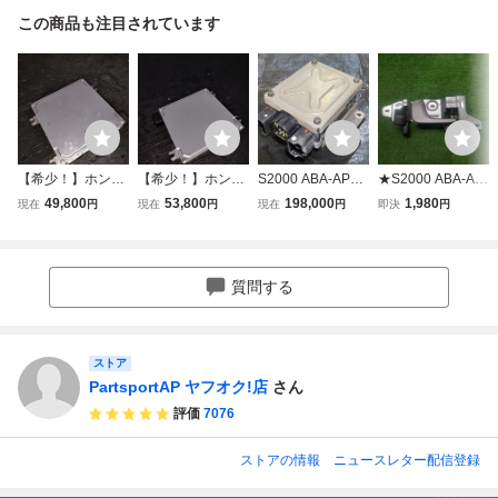
この商品も注目されています
【希少！】ホンダ
【希少！】ホンダ
S2000 ABA-AP2
★S2000 ABA-AP
S2000 AP2 エン
S2000 AP2 エン
純正 パワステコン
2 ベースグレード
49,800
53,800
198,000
1,980
現在
円
現在
円
現在
円
即決
円
ジンコンピュータ
ジンコンピュータ
ピューター 39980
★右インナーハン
F22C ECU HOND
F22C ECU HOND
-S2A-043 動作確
ドル
A コンピューター
A コンピューター
認済 (AP1/PS
CPU 37820-PZX-
CPU 37820-PZX-
質問する
J02 後期 AP1 無限
J02 後期 AP1 無限
ストア
PartsportAP ヤフオク!店
さん
評価
7076
ストアの情報
ニュースレター配信登録