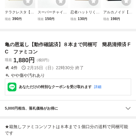
テラクレスタ【動
スーパーチャイニ
忍者ハットリくん
アルカノイド【動
作確認済】８本ま
ーズ【動作確認
【動作確認済】８
作確認済】８本ま
390
150
130
198
現在
円
現在
円
現在
円
現在
円
で同梱可 簡易清
済】８本まで同梱
本まで同梱可 簡
で同梱可 簡易清
掃済 FC ファミ
可 簡易清掃済 F
易清掃済 FC フ
掃済 FC ファミ
コン
C ファミコン
ァミコン
コン
亀の恩返し【動作確認済】８本まで同梱可 簡易清掃済 F
C ファミコン
1,880
円
現在
（税0円）
4
件
2月15日（日）22時30分
終了
やや傷や汚れあり
あなただけの特別なクーポンを受け取れます
詳細
5,000円相当、落札価格がお得に
★箱無しファミコンソフトは８本まで１個口分の送料で同梱可能
です