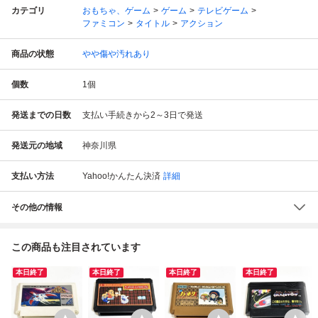
カテゴリ
おもちゃ、ゲーム
ゲーム
テレビゲーム
ファミコン
タイトル
アクション
商品の状態
やや傷や汚れあり
個数
1
個
発送までの日数
支払い手続きから2～3日で発送
発送元の地域
神奈川県
支払い方法
Yahoo!かんたん決済
詳細
その他の情報
この商品も注目されています
本日終了
本日終了
本日終了
本日終了