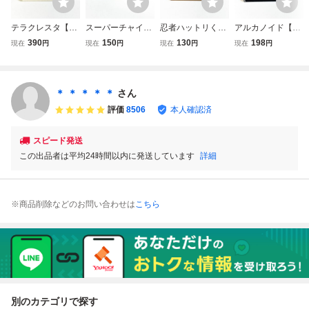
テラクレスタ【動
スーパーチャイニ
忍者ハットリくん
アルカノイド【動
作確認済】８本ま
ーズ【動作確認
【動作確認済】８
作確認済】８本ま
390
150
130
198
現在
円
現在
円
現在
円
現在
円
で同梱可 簡易清
済】８本まで同梱
本まで同梱可 簡
で同梱可 簡易清
掃済 FC ファミ
可 簡易清掃済 F
易清掃済 FC フ
掃済 FC ファミ
コン
C ファミコン
ァミコン
コン
＊ ＊ ＊ ＊ ＊
さん
評価
8506
本人確認済
スピード発送
この出品者は平均24時間以内に発送しています
詳細
※商品削除などのお問い合わせは
こちら
別のカテゴリで探す