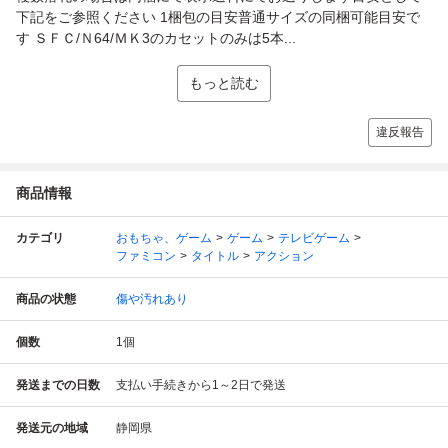
下記をご参照ください 1梱包の目安普通サイズの同梱可能目安で
す ＳＦＣ/Ｎ64/ＭＫ3のカセットのみは5本...
もっと読む
違反報告
商品情報
カテゴリ
おもちゃ、ゲーム
ゲーム
テレビゲーム
ファミコン
タイトル
アクション
商品の状態
傷や汚れあり
個数
1
個
発送までの日数
支払い手続きから1～2日で発送
発送元の地域
静岡県