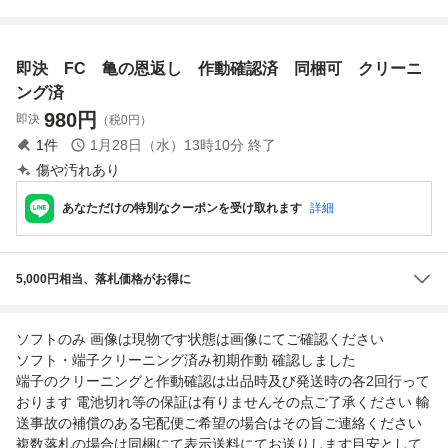
恩返し 1988 ハド
可 クリーニング
ーニング済
ーニング済
ソン ソフト HFC-
済
KO 動作未確認
即決 FC 亀の恩返し 作動確認済 同梱可 クリーニ
ング済
980
円
即決
（税0円）
1
件
1月28日（水）13時10分
終了
傷や汚れあり
あなただけの特別なクーポンを受け取れます
詳細
5,000円相当、落札価格がお得に
ソフトのみ 画像は現物です状態は画像にてご確認ください
ソフト・端子クリーニング済み初期作動 確認しました
端子のクリーニングと作動確認は出品時及び発送時の各2回行って
おります 電池切れ等の保証は有りませんその点ご了承ください 輸
送事故の補償のある宅配便ご希望の場合はその旨ご連絡ください
複数落札の場合は同梱にて表示送料にてお送りします目安として