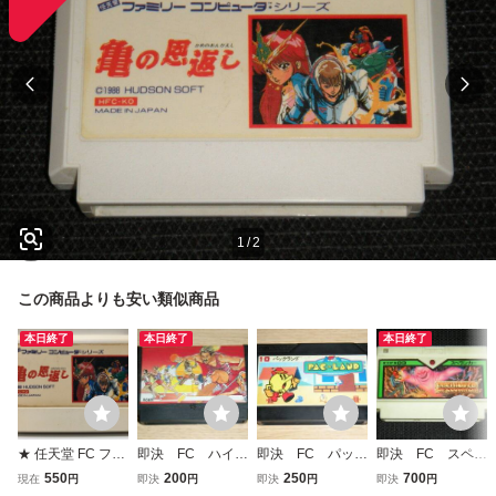
1
/
2
この商品よりも安い類似商品
本日終了
本日終了
本日終了
★ 任天堂 FC ファ
即決 FC ハイパ
即決 FC パック
即決 FC スペラ
ミコン ファミリー
ーオリンピック
ランド 作動確認
ンカー 作動確認
550
200
250
700
現在
円
即決
円
即決
円
即決
円
コンピュータ 亀の
作動確認済 同梱
済 同梱可 クリ
済 同梱可 クリ