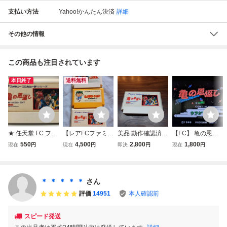
支払い方法
Yahoo!かんたん決済
詳細
その他の情報
この商品も注目されています
本日終了
送料無料
★ 任天堂 FC ファ
【レアFCファミコ
美品 動作確認済 F
【FC】 亀の恩返
ミコン ファミリー
ン】ハドソンレア
C ファミコン 亀の
し〜ウラシマ伝
550
4,500
2,800
1,800
現在
円
現在
円
即決
円
現在
円
コンピュータ 亀の
物ソフト3本まと
恩返し ソフトのみ
説〜 【ファミコ
恩返し 1988 ハド
め売り！ビックリ
クリーニング済
ン】 ソフトのみ
ソン ソフト HFC-
マンワールド+亀
動作確認済
KO 動作未確認
の恩返し+魔神英
＊ ＊ ＊ ＊ ＊
さん
雄伝ワタル外伝
評価
14951
本人確認前
動作確認済 送料
無料
スピード発送