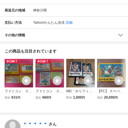
発送元の地域
神奈川県
支払い方法
Yahoo!かんたん決済
詳細
その他の情報
この商品も注目されています
本日終了
本日終了
ファミコン スー
ファミコン スー
MD「ホリフィー
【FC】 スーパー
パーマリオブラザ
パーマリオブラザ
ルド ボクシング」
マリオブラザーズ
631
660
1,000
20,000
現在
円
現在
円
即決
円
現在
円
ーズ 箱 説明書
ーズ３ 箱 説明
箱説明書付き
箱 説明書付き フ
付属
書付属
ァミコンソフト
＊ ＊ ＊ ＊ ＊
さん