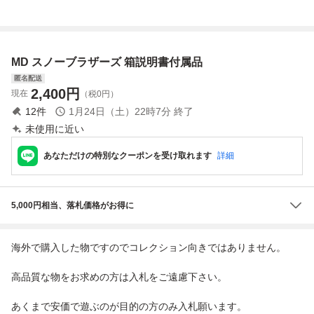
付属
書付属
明書/動作保証付/2
枚までクイックポ
ストで送料185円
MD スノーブラザーズ 箱説明書付属品
匿名配送
2,400
円
現在
（税0円）
12
件
1月24日（土）22時7分
終了
未使用に近い
あなただけの特別なクーポンを受け取れます
詳細
5,000円相当、落札価格がお得に
海外で購入した物ですのでコレクション向きではありません。
高品質な物をお求めの方は入札をご遠慮下さい。
あくまで安価で遊ぶのが目的の方のみ入札願います。