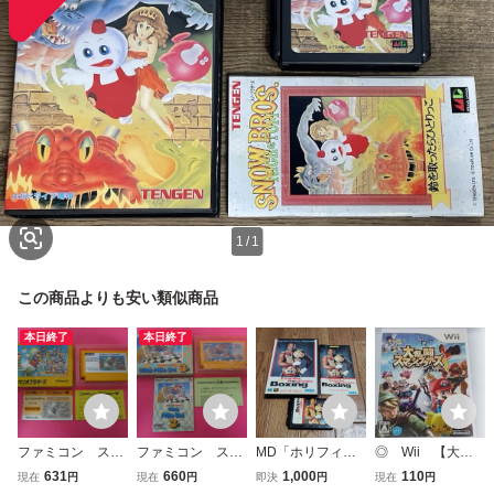
1
/
1
この商品よりも安い類似商品
本日終了
本日終了
ファミコン スー
ファミコン スー
MD「ホリフィー
◎ Wii 【大乱
パーマリオブラザ
パーマリオブラザ
ルド ボクシング」
闘スマッシュブラ
631
660
1,000
110
現在
円
現在
円
即決
円
現在
円
ーズ 箱 説明書
ーズ３ 箱 説明
箱説明書付き
ザーズ Ⅹ】箱/説