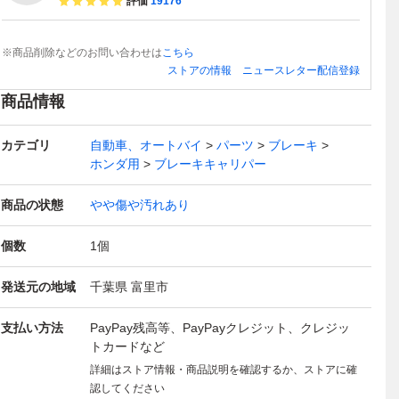
評価
19176
※商品削除などのお問い合わせは
こちら
ストアの情報
ニュースレター配信登録
商品情報
カテゴリ
自動車、オートバイ
パーツ
ブレーキ
ホンダ用
ブレーキキャリパー
商品の状態
やや傷や汚れあり
個数
1
個
発送元の地域
千葉県 富里市
支払い方法
PayPay残高等、PayPayクレジット、クレジッ
トカードなど
詳細はストア情報・商品説明を確認するか、ストアに確
認してください