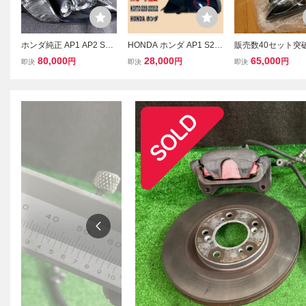
ホンダ純正 AP1 AP2 S20
HONDA ホンダ AP1 S20
販売数40セット突
00 前期 100型 純正 ヘッ
00 前期 純正 テールラン
S2000 AP1 後期 A
80,000
28,000
65,000
円
円
円
即決
即決
即決
ドライト 左右
プ テールライト 左右セッ
正形状 社外ヘッド
ト 小糸 コイト KOITO 22
左右 前期改後期 等 
0-22312 スモーク加工
左車線通行用 札幌
渡し可