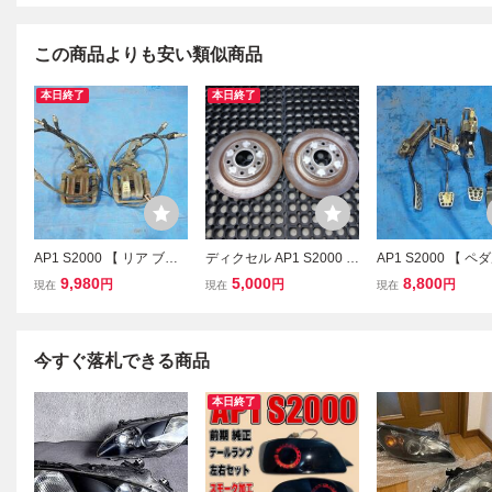
この商品よりも安い類似商品
本日終了
本日終了
AP1 S2000 【 リア ブレ
ディクセル AP1 S2000 F
AP1 S2000 【 
ーキ キャリパー 】 純正
20C リア ローター 左右
アクセル クラッチ
9,980
5,000
8,800
円
円
円
現在
現在
現在
HONDA ホンダ 前期 後期
ブレーキローター AP2
キ 】 純正 HONDA
JDM F20C F22C typeV ty
前期 後期 JDM F20
peS VTEC AP2 A19-12D
C typeV typeS VT
A19-59J
今すぐ落札できる商品
本日終了