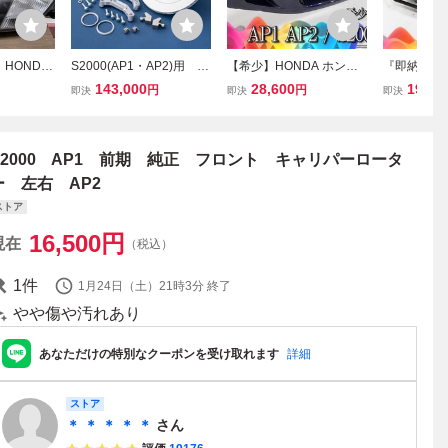
 HONDA
S2000(AP1・AP2)用 AL
【希少】HONDA ホンダ
『即納☆彡
00 前期 純
TEX製 リア ビッグ ブレー
純正 AP1 / AP2 S2000 前
ONDA ホン
143,000
28,600
19,80
円
円
即決
即決
即決
ヘッドライト
キ ベンチレーテッドロー
期 ノーマル フロントバン
2000 リア
12 ZJ コ
ター キット 大径ローター
パー 71101-S2A-ZZ00 ブ
リパー 左右セ
ジャンク
RX-7 FD3S キャリパー 流
ルー系 外装 即納可能 JD
N ニッシン A
用
M VTEC
S2000 AP1 前期 純正 フロント キャリパーロータ
ー 左右 AP2
ストア
16,500
円
現在
（税込）
1
件
1月24日（土）21時3分
終了
やや傷や汚れあり
あなただけの特別なクーポンを受け取れます
詳細
ストア
＊ ＊ ＊ ＊ ＊
さん