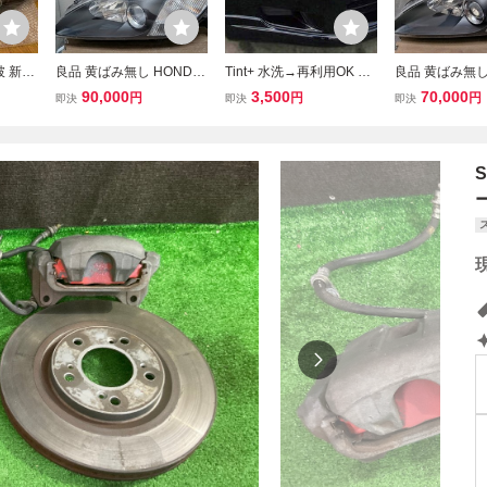
破 新品
良品 黄ばみ無し HONDA
Tint+ 水洗→再利用OK S2
良品 黄ばみ無し
P2 純
AP1 AP2 S2000 前期 純
000 AP1/AP2 ヘッドライ
AP1 AP2 S20
90,000
3,500
70,000
円
円
円
即決
即決
即決
ライト
正 HID 左右 ヘッドライト
ト スモークフィルム 前
正 HID 左右 
S2K
KOITO 100-22312 打刻 J
期/後期
KOITO 100-223
近郊手
コーティング ②
ーティング ① 