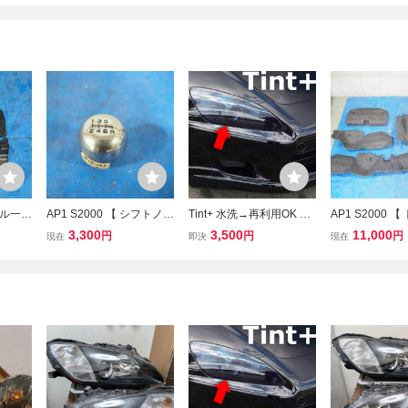
ペダル一式
AP1 S2000 【 シフトノブ
Tint+ 水洗→再利用OK S2
AP1 S2000 
 ブレー
６速 6MT 】 純正 HONDA
000 AP1/AP2 ヘッドライ
リム 内張 トリ
3,300
3,500
11,000
円
円
円
現在
即決
現在
 ホンダ
ホンダ 前期 後期 JDM F2
ト スモークフィルム 前
パネル 】 純正 
C F22
0C F22C typeV typeS VT
期/後期
ンダ 前期 後期 J
EC AP2
EC AP2 A19-103⑥
F22C typeV ty
AP2 A19-33台