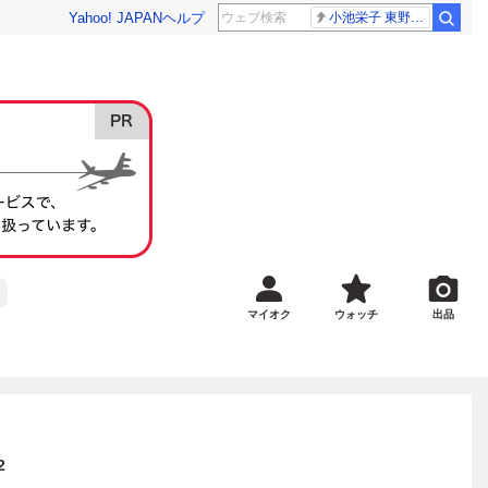
Yahoo! JAPAN
ヘルプ
小池栄子 東野幸治
マイオク
ウォッチ
出品
2