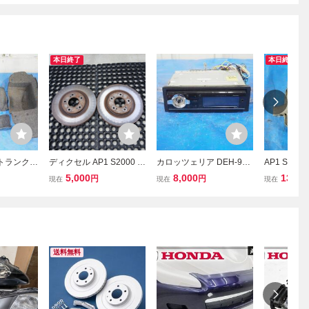
本日終了
本日終了
【 トランクト
ディクセル AP1 S2000 F
カロッツェリア DEH-970
AP1 S20
ム カバー
20C フロント ローター 左
オーディオ 1DIN AP1 S2
ター ダイナ
5,000
8,000
13,30
円
円
現在
現在
現在
HONDA ホ
右 ブレーキローター AP2
000 HONDA ホンダ 前期
純正 HOND
DM F20C
後期 JDM F20C F22C typ
後期 JDM F2
peS VTEC
eV typeS VTEC AP2 A19-
eV typeS V
長
76①
21C
送料無料