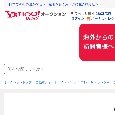
日本で45℃の夏が来る!? 猛暑を賢くおトクに生き抜くヒント
IDでもっと便利に
新規取得
ログイン
ボーナスセレク
オークショントップ
自動車、オートバイ
パーツ
ブレーキ
ホンダ用