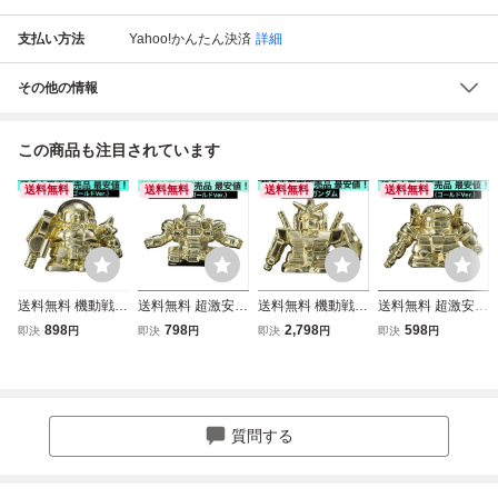
支払い方法
Yahoo!かんたん決済
詳細
その他の情報
この商品も注目されています
送料無料
送料無料
送料無料
送料無料
送料無料 機動戦士
送料無料 超激安即
送料無料 機動戦士
送料無料 超激安即
ガンダム ガシャポ
決 機動戦士ガンダ
ガンダム ガシャポ
決 機動戦士ガンダ
898
798
2,798
598
即決
円
即決
円
即決
円
即決
円
ン戦士 ダイキャス
ム ガシャポン戦士
ン戦士 ダイキャス
ム ガシャポン戦士
トガンケシ 量産型
ダイキャストガン
トガンケシ RX-78
ダイキャストガン
ザク 金 ゴールド
ケシ ガンタンク
-2 ガンダム 金 ゴ
ケシ ガンキャノン
GOLD ガンケシ ガ
金 ゴールド GOLD
ールド GOLD ガン
金 ゴールド GOLD
チャ フィギュア
ガンケシ ガチャ
ケシ ガチャ フィ
ガンケシ ガチャ
質問する
量産型ザク
フィギュア
ギュア
フィギュア