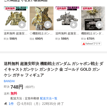
送料無料
送料無料
送料無料
送料無料 超激安即
◇機動戦士ガンダ
送料無料 超激安即
機動戦士ガンダム
決 機動戦士ガンダ
ム ガシャポン戦士
決 機動戦士ガンダ
ガシャポン戦士 ダ
598
690
598
670
即決
円
現在
円
即決
円
即決
円
ム ガシャポン戦士
限定 ダイキャスト
ム ガシャポン戦士
イキャストガンケ
Yahoo!フリマ
ダイキャストガン
ガン消し SDガン
ダイキャストガン
シ ガンタンク GO
ケシ ガンキャノン
ダム 頑駄無大将軍
ケシ ガンタンク
LD 金メッキ ガチ
金 ゴールド GOLD
当時物 フィギュア
銀 シルバー SILVE
ャ
ガンケシ ガチャ
バンダイ レトロ
R ガンケシ ガチャ
送料無料 超激安即決 機動戦士ガンダム ガシャポン戦士 ダ
フィギュア
武者
フィギュア
イキャストガンケシ ガンタンク 金 ゴールド GOLD ガン
ケシ ガチャ フィギュア
BANDAI
748
円
即決
（税0円）
無料
送料
配送方法
定形外郵便
配送方法一覧
1
件
6月8日（月）22時35分
終了