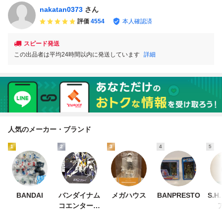
nakatan0373
さん
評価
4554
本人確認済
スピード発送
この出品者は平均24時間以内に発送しています
詳細
人気のメーカー・ブランド
1
2
3
4
5
BANDAI
バンダイナム
メガハウス
BANPRESTO
S.
コエンターテ
インメント