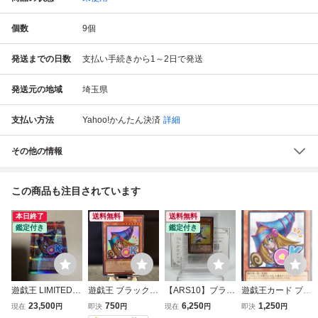
個数
9
個
発送までの日数
支払い手続きから1～2日で発送
発送元の地域
埼玉県
支払い方法
Yahoo!かんたん決済
詳細
その他の情報
この商品も注目されています
本日終了
送料無料
送料無料
鑑定付き
鑑定付き
遊戯王 LIMITED P
遊戯王 ブラック
【ARS10】ブラッ
遊戯王カード ブラ
ACK -STAMP EDI
マジシャン ガール
ク・マジシャン・
ック・マジシャ
23,500
750
6,250
1,250
現在
円
即決
円
現在
円
即決
円
TION- ブラック・
STAMP EDITION
ガール 高橋和
ン・ガール(シーク