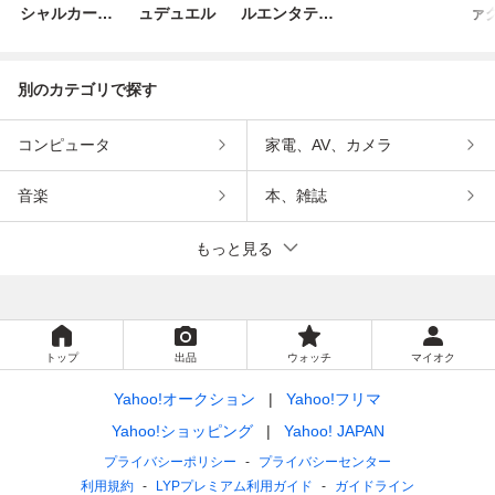
シャルカード
ュデュエル
ルエンタテイ
ァ
ゲーム デュエ
ンメント
ルモンスター
ズ
別のカテゴリで探す
コンピュータ
家電、AV、カメラ
音楽
本、雑誌
もっと見る
トップ
出品
ウォッチ
マイオク
Yahoo!オークション
Yahoo!フリマ
Yahoo!ショッピング
Yahoo! JAPAN
プライバシーポリシー
プライバシーセンター
利用規約
LYPプレミアム利用ガイド
ガイドライン