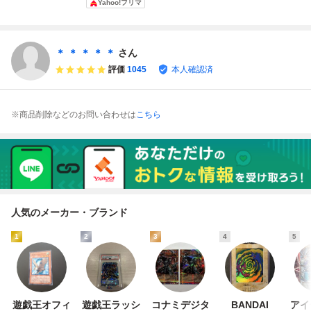
Yahoo!フリマ
マジシャン・ ガー
LIMITED PACK LP
希 サイン入り
レットレア) LIMIT
ル LPST-JP002 プ
ST-JP002
YAP1-JP006 ウル
ED PACK -STAMP
リズマティックシ
トラ ANNIVERS
EDITION-（LPS
ークレット ワン
ARY PACK 遊戯王
T） 効果モンスタ
＊ ＊ ＊ ＊ ＊
さん
オーナー品
ー 闇属性 魔法使
評価
1045
本人確認済
い族
※商品削除などのお問い合わせは
こちら
人気のメーカー・ブランド
1
2
3
4
5
遊戯王オフィ
遊戯王ラッシ
コナミデジタ
BANDAI
アイ