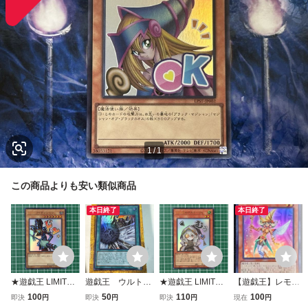
1
/
1
この商品よりも安い類似商品
本日終了
本日終了
★遊戯王 LIMITED
遊戯王 ウルト
★遊戯王 LIMITED
【遊戯王】レモ
PACK STAMP EDI
ラ LPG2-JP010
PACK STAMP EDI
ン・マジシャン・
100
50
110
100
即決
円
即決
円
即決
円
現在
円
TION #LPST-JP00
Ｄ－バースト LIMI
TION #LPST-JP01
ガール(ウルトラパ