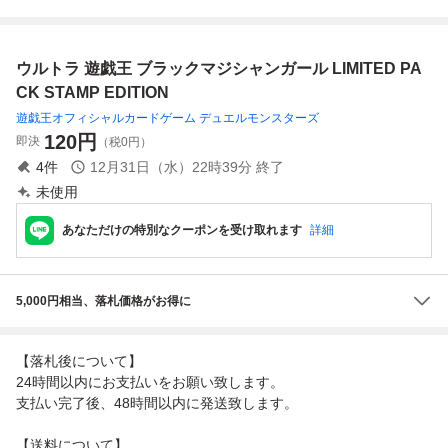
1 ブラック・マジ
TED PACK GX －
8 白き森のアステ
ラレルレア)20TH-
シャン ウルトラレ
ラーイエロー－
ーリャ ウルトラレ
JPC61 x3枚セッ
ア「UR」★
ア「UR」★
ト
ウルトラ 遊戯王 ブラックマジシャンガール LIMITED PA
CK STAMP EDITION
遊戯王オフィシャルカードゲーム デュエルモンスターズ
120
円
即決
（税0円）
4
件
12月31日（水）22時39分
終了
未使用
あなただけの特別なクーポンを受け取れます
詳細
5,000円相当、落札価格がお得に
【落札後について】
24時間以内にお支払いをお願い致します。
支払い完了後、48時間以内に発送致します。
【送料について】