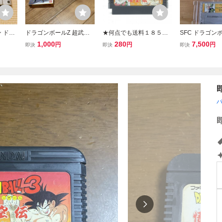
 ドラ
ドラゴンボールZ 超武闘
★何点でも送料１８５円
SFC ドラゴン
伝 覚
伝 スーパーファミコン S
★ ドラゴンボール3 悟空
武闘伝 箱説裏
1,000
280
7,500
円
円
円
即決
即決
即決
動作確
FC ソフト 箱
伝 DRAGON BALL 3 ファ
ード有 スーパ
ミコン ツ18レ即発送 FC
ン 送料230円
ソフト 動作確認済み