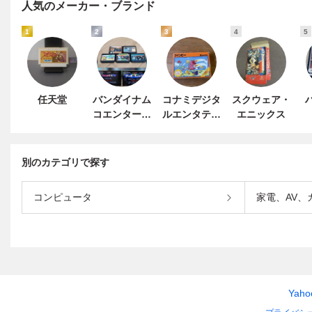
人気のメーカー・ブランド
1
2
3
4
5
任天堂
バンダイナム
コナミデジタ
スクウェア・
コエンターテ
ルエンタテイ
エニックス
インメント
ンメント
別のカテゴリで探す
コンピュータ
家電、AV、
Yah