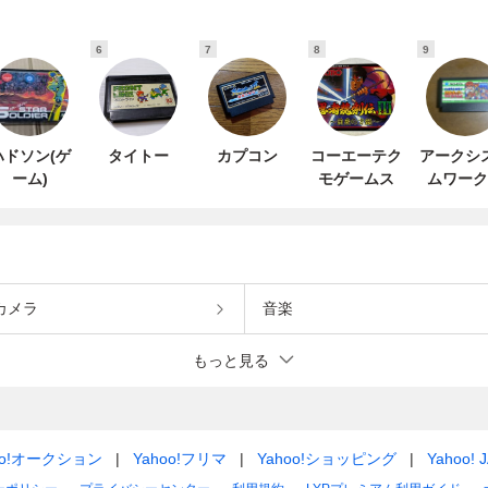
6
7
8
9
ハドソン(ゲ
タイトー
カプコン
コーエーテク
アークシ
ーム)
モゲームス
ムワーク
カメラ
音楽
もっと見る
oo!オークション
Yahoo!フリマ
Yahoo!ショッピング
Yahoo! 