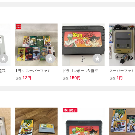
超武闘
1円～ スーパーファミコ
ドラゴンボール3 悟空
スーパーファミ
５本ま
ン ドラゴンボールZ 超武
伝 任天堂 FC ファミ
ソフト まとめ 
12
150
1
円
円
円
現在
現在
現在
 スーパ
闘伝 ゼルダの伝説 神々の
コン ソフトのみ 接点
付 キャプテン翼
トライフォース 他
洗浄済 SAKA8
ボール 超悟空伝
スピリッツ 斬 
安1円スタート
本日終了