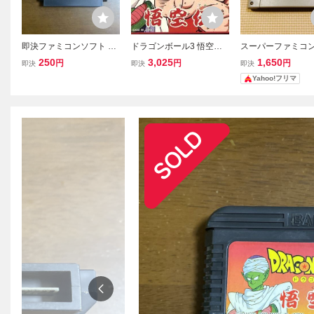
即決ファミコンソフト ド
ドラゴンボール3 悟空伝/
スーパーファミコン
ラゴンボール3悟空伝
ファミコン
ゴンボールZ 超悟空
250
3,025
1,650
円
円
円
即決
即決
即決
醒編 SFCソフト 
Yahoo!フリマ
認済み