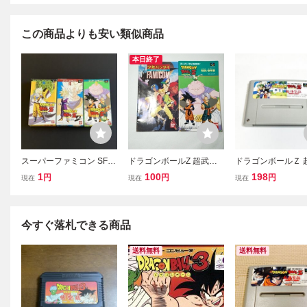
この商品よりも安い類似商品
本日終了
スーパーファミコン SFC
ドラゴンボールZ 超武闘
ドラゴンボールＺ 
ドラゴンボールZ 超武闘
伝3 説明書のみ 少年バン
伝 ♪動作確認済♪
1
100
198
円
円
円
現在
現在
現在
伝 1 2 3 ソフト 3本 まと
ダイ付録 スーパーファミ
で同梱可♪ SFC
め セット スーファミ
コン SFC ドラゴンボール
ーファミコン
【同梱可】
今すぐ落札できる商品
送料無料
送料無料