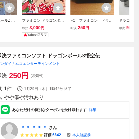
ボールZ 超
ファミコン ドラゴンボー
FC ファミコン ドラゴ
ドラゴンボー
ワザ修行カ
ル3 悟空伝 箱・説明書付
ンボール３ 悟空伝 km
伝 スーパー
3,000
250
99
円
円
円
即決
即決
即決
ーファミコ
き バンダイ
g
FC ドラゴ
Yahoo!フリマ
～ 激レア
即決ファミコンソフト ドラゴンボール3悟空伝
バンダイナムコエンターテインメント
250
円
即決
（税0円）
1
件
1月29日（木）1時42分
終了
やや傷や汚れあり
あなただけの特別なクーポンを受け取れます
詳細
＊ ＊ ＊ ＊ ＊
さん
評価
6642
本人確認前