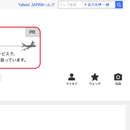
Yahoo! JAPAN
ヘルプ
及川光博 一般女性
マイオク
ウォッチ
出品