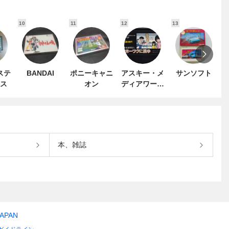
10
11
12
13
1
ステ
BANDAI
ポニーキャニ
アスキー・メ
サンソフト
ス
オン
ディアワーク
ス
本、雑誌
JAPAN