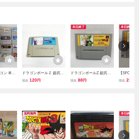
本日終了
本日終了
コン 本体
ドラゴンボールＺ 超武闘
ドラゴンボールZ 超武闘
【SFC・
セット 箱
伝２ ♪動作確認済♪５本
伝 スーパーファミコン S
コン】 ドラ
120
88
230
円
円
円
現在
現在
現在
 ドラゴン
まで同梱可♪ SFC スー
FC ドラゴンボール
超武闘伝 
 らんま
パーファミコン
現状品 激
送料無料
本日終了